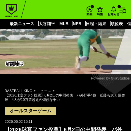
もっと見る
arrow_forward_ios
お知らせ
動画
特集
最新ニュース
大谷翔平
MLB
NPB
日程・結果
順位表
Powered by 
GliaStudios
Mute
BASEBALL KING
ニュース
【2026球宴ファン投票】6月2日の中間発表 パ外野手4位・近藤も10万票突
破！4人が10万票超えの熾烈な争い
オールスターゲーム
2026.06.02 15:11
【2026球宴ファン投票】6月2日の中間発表 パ外