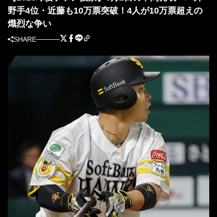
野手4位・近藤も10万票突破！4人が10万票超えの
熾烈な争い
SHARE