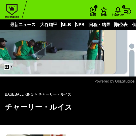
もっと見る
arrow_forward_ios
お知らせ
動画
特集
最新ニュース
大谷翔平
MLB
NPB
日程・結果
順位表
Powered by 
GliaStudios
Mute
BASEBALL KING
チャーリー・ルイス
チャーリー・ルイス