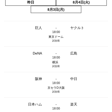
昨日
8月4日(火)
8月3日(月)
巨人
-
ヤクルト
18:00
東京ドーム
試合前
DeNA
-
広島
18:00
横浜
試合前
阪神
-
中日
18:00
京セラD大阪
試合前
日本ハム
-
楽天
18:00