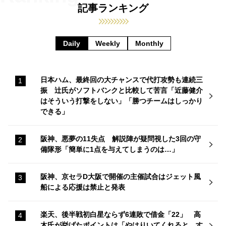
記事ランキング
Daily
Weekly
Monthly
日本ハム、最終回の大チャンスで代打攻勢も連続三
振 辻氏がソフトバンクと比較して苦言「近藤健介
はそういう打撃をしない」「勝つチームはしっかり
できる」
阪神、悪夢の11失点 解説陣が疑問視した3回の守
備隊形「簡単に1点を与えてしまうのは…」
阪神、京セラD大阪で開催の主催試合はジェット風
船による応援は禁止と発表
楽天、後半戦初白星ならず6連敗で借金「22」 高
木氏が挙げたポイントは「やはりいてくれると、す