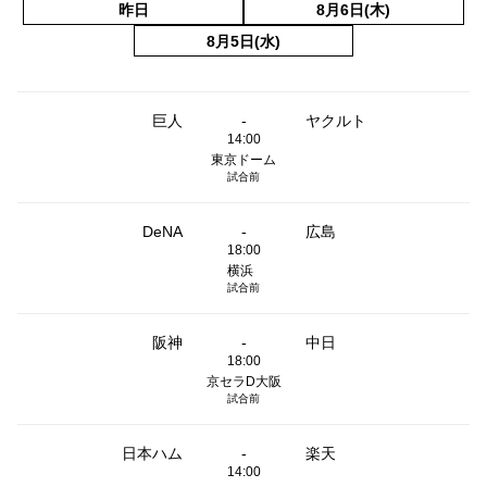
昨日
8月6日(木)
8月5日(水)
巨人
-
ヤクルト
14:00
東京ドーム
試合前
DeNA
-
広島
18:00
横浜
試合前
阪神
-
中日
18:00
京セラD大阪
試合前
日本ハム
-
楽天
14:00