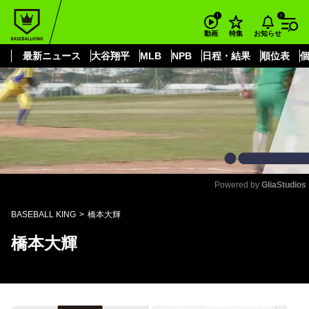
もっと見る
arrow_forward_ios
お知らせ
動画
特集
最新ニュース
大谷翔平
MLB
NPB
日程・結果
順位表
Powered by 
GliaStudios
Mute
BASEBALL KING
橋本大輝
橋本大輝