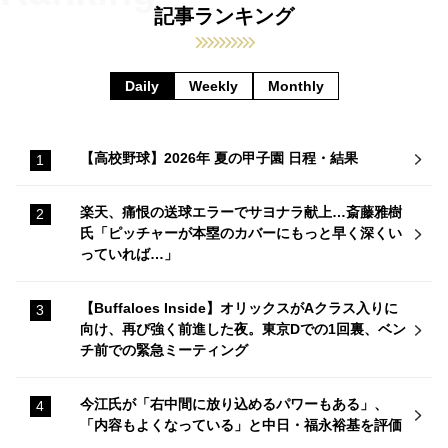
記事ランキング
Daily
Weekly
Monthly
【高校野球】2026年 夏の甲子園 日程・結果
楽天、痛恨の送球エラーでサヨナラ献上…斎藤雅樹
氏「ピッチャーが本塁のカバーにもっと早く深くい
っていれば…」
【Buffaloes Inside】オリックスがAクラス入りに
向け、再び強く前進した夜。東京Dでの1回裏、ベン
チ前での緊急ミーティング
今江氏が「右中間に放り込めるパワーもある」、
「内容もよくなっている」と中日・福永裕基を評価