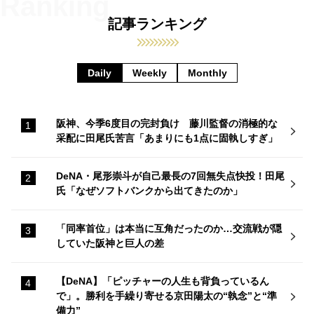
記事ランキング
Daily
Weekly
Monthly
阪神、今季6度目の完封負け 藤川監督の消極的な
采配に田尾氏苦言「あまりにも1点に固執しすぎ」
DeNA・尾形崇斗が自己最長の7回無失点快投！田尾
氏「なぜソフトバンクから出てきたのか」
「同率首位」は本当に互角だったのか…交流戦が隠
していた阪神と巨人の差
【DeNA】「ピッチャーの人生も背負っているん
で」。勝利を手繰り寄せる京田陽太の“執念”と“準
備力”