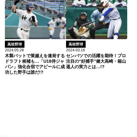
高校野球
高校野球
2024.05.28
2024.03.16
木製バットで策越えを連発する
センバツでの活躍を期待！プロ
ドラフト候補も…「U18侍ジャ
注目の“好捕手”健大高崎・箱山
パン」強化合宿でアピールに成
遥人の実力とは…!?
功した野手は誰だ!?