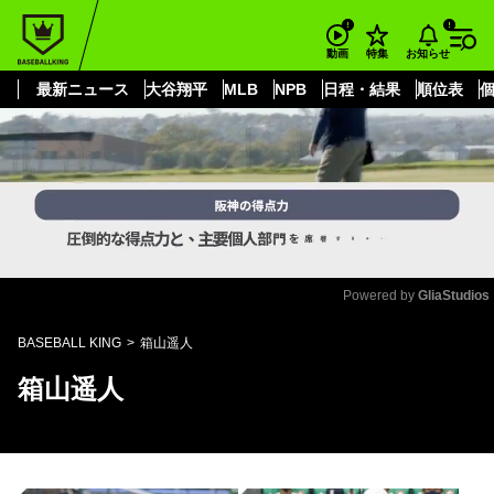
もっと見る
arrow_forward_ios
お知らせ
動画
特集
最新ニュース
大谷翔平
MLB
NPB
日程・結果
順位表
Powered by 
GliaStudios
Mute
BASEBALL KING
箱山遥人
箱山遥人