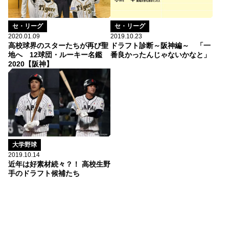
セ・リーグ
セ・リーグ
2020.01.09
2019.10.23
高校球界のスターたちが再び聖
ドラフト診断～阪神編～ 「一
地へ 12球団・ルーキー名鑑
番良かったんじゃないかなと」
2020【阪神】
大学野球
2019.10.14
近年は好素材続々？！ 高校生野
手のドラフト候補たち