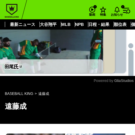
もっと見る
arrow_forward_ios
お知らせ
動画
特集
最新ニュース
大谷翔平
MLB
NPB
日程・結果
順位表
Powered by 
GliaStudios
Mute
BASEBALL KING
遠藤成
遠藤成