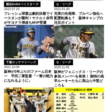
横浜DeNAベイスターズ
セ・リーグ
2022.07.23
2022.01.30
フレッシュ球宴は劇的決着でイ
充実の先発陣、ブルペン強化へ
ースタンが勝利！ヤクルト赤羽
配置転換も？ 阪神キャンプの
がサヨナラ弾放ちMVP受賞
注目ポイント
千葉ロッテマリーンズ
セ・リーグ
2021.10.09
2020.11.06
阪神が3年ぶりのファーム日本
阪神がフェニックス・リーグの
一 平田二軍監督「一軍の戦力
参加メンバーを発表！ 期待の高
になれるように」
卒ルーキーたちに髙山ら中堅ど
ころも