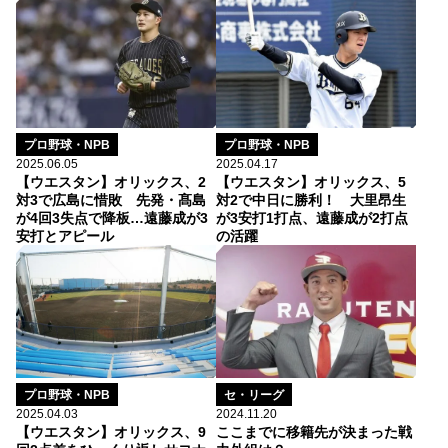
プロ野球・NPB
プロ野球・NPB
2025.06.05
2025.04.17
【ウエスタン】オリックス、2
【ウエスタン】オリックス、5
対3で広島に惜敗 先発・髙島
対2で中日に勝利！ 大里昂生
が4回3失点で降板…遠藤成が3
が3安打1打点、遠藤成が2打点
安打とアピール
の活躍
セ・リーグ
プロ野球・NPB
2024.11.20
2025.04.03
ここまでに移籍先が決まった戦
【ウエスタン】オリックス、9