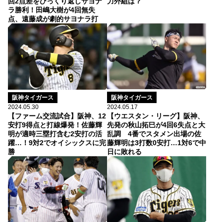
力外組は？
回2点差をひっくり返しサヨナ
ラ勝利！田嶋大樹が4回無失
点、遠藤成が劇的サヨナラ打
阪神タイガース
阪神タイガース
2024.05.17
2024.05.30
【ウエスタン・リーグ】阪神、
【ファーム交流試合】阪神、12
先発の秋山拓巳が4回6失点と大
安打9得点と打線爆発！佐藤輝
乱調 4番でスタメン出場の佐
明が適時三塁打含む2安打の活
藤輝明は3打数0安打…1対6で中
躍…！9対2でオイシックスに完
日に敗れる
勝