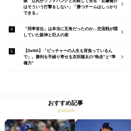
振 辻氏がソフトバンクと比較して苦言「近藤健介
はそういう打撃をしない」「勝つチームはしっかり
できる」
「同率首位」は本当に互角だったのか…交流戦が隠
していた阪神と巨人の差
【DeNA】「ピッチャーの人生も背負っているん
で」。勝利を手繰り寄せる京田陽太の“執念”と“準
備力”
おすすめ記事