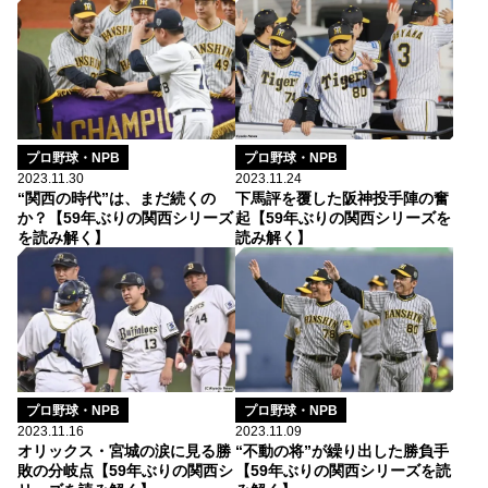
プロ野球・NPB
プロ野球・NPB
2023.11.30
2023.11.24
“関西の時代”は、まだ続くの
下馬評を覆した阪神投手陣の奮
か？【59年ぶりの関西シリーズ
起【59年ぶりの関西シリーズを
を読み解く】
読み解く】
プロ野球・NPB
プロ野球・NPB
2023.11.16
2023.11.09
オリックス・宮城の涙に見る勝
“不動の将”が繰り出した勝負手
敗の分岐点【59年ぶりの関西シ
【59年ぶりの関西シリーズを読