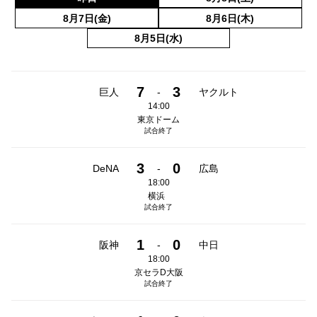
8月7日(金)
8月6日(木)
8月5日(水)
7
3
巨人
-
ヤクルト
14:00
東京ドーム
試合終了
3
0
DeNA
-
広島
18:00
横浜
試合終了
1
0
阪神
-
中日
18:00
京セラD大阪
試合終了