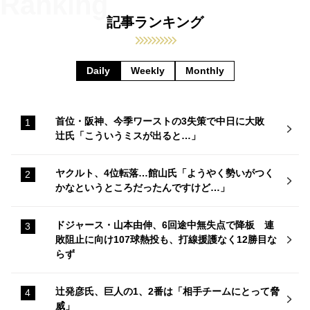
記事ランキング
Daily
Weekly
Monthly
首位・阪神、今季ワーストの3失策で中日に大敗
辻氏「こういうミスが出ると…」
ヤクルト、4位転落…館山氏「ようやく勢いがつく
かなというところだったんですけど…」
ドジャース・山本由伸、6回途中無失点で降板 連
敗阻止に向け107球熱投も、打線援護なく12勝目な
らず
辻発彦氏、巨人の1、2番は「相手チームにとって脅
威」