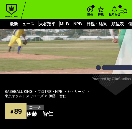
もっと見る
arrow_forward_ios
お知らせ
動画
特集
最新ニュース
大谷翔平
MLB
NPB
日程・結果
順位表
Powered by 
GliaStudios
Mute
BASEBALL KING
プロ野球・NPB
セ・リーグ
東京ヤクルトスワローズ
伊藤 智仁
コーチ
89
＃
伊藤 智仁