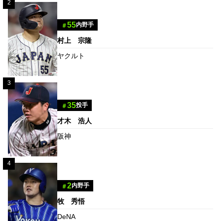
2
55
内野手
＃
村上 宗隆
ヤクルト
3
35
投手
＃
才木 浩人
阪神
4
2
内野手
＃
牧 秀悟
DeNA