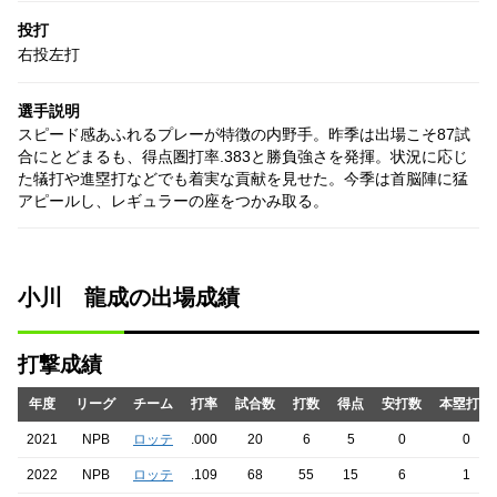
投打
右投左打
選手説明
スピード感あふれるプレーが特徴の内野手。昨季は出場こそ87試
合にとどまるも、得点圏打率.383と勝負強さを発揮。状況に応じ
た犠打や進塁打などでも着実な貢献を見せた。今季は首脳陣に猛
アピールし、レギュラーの座をつかみ取る。
小川 龍成の出場成績
打撃成績
年度
リーグ
チーム
打率
試合数
打数
得点
安打数
本塁打数
2021
NPB
ロッテ
.000
20
6
5
0
0
2022
NPB
ロッテ
.109
68
55
15
6
1