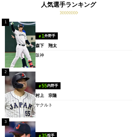
人気選手ランキング
1
1
外野手
＃
森下 翔太
阪神
2
55
内野手
＃
村上 宗隆
ヤクルト
3
35
投手
＃