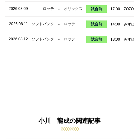
2026.08.09
ロッテ
オリックス
-
試合前
17:00
ZOZOマ
2026.08.11
ソフトバンク
ロッテ
-
試合前
14:00
みずほPa
2026.08.12
ソフトバンク
ロッテ
-
試合前
18:00
みずほPa
小川 龍成の関連記事