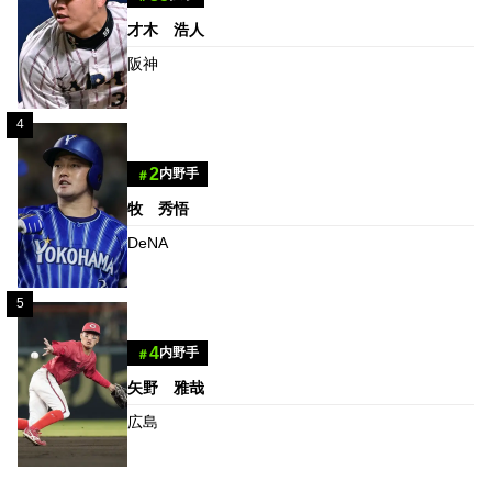
才木 浩人
阪神
4
2
内野手
＃
牧 秀悟
DeNA
5
4
内野手
＃
矢野 雅哉
広島