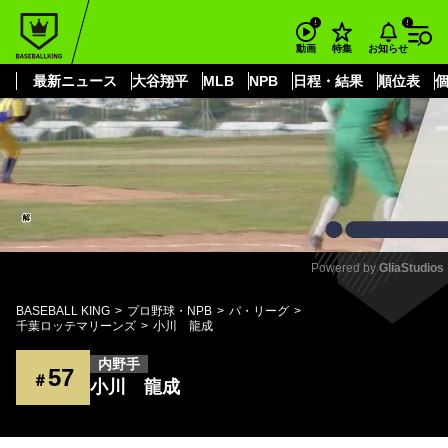
もっと見る
arrow_forward_ios
お知らせ
動画
特集
最新ニュース
大谷翔平
MLB
NPB
日程・結果
順位表
Powered by 
GliaStudios
Mute
BASEBALL KING
プロ野球・NPB
パ・リーグ
千葉ロッテマリーンズ
小川 龍成
内野手
57
＃
小川 龍成