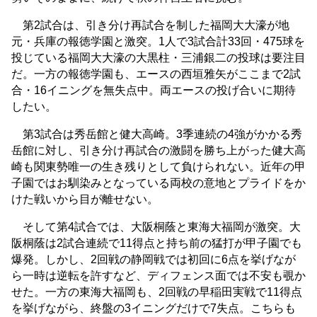
第2試合は、引き分け再試合を制した福岡大大濠が地
元・兵庫の報徳学園と激突。1人で3試合計33回・475球を
投じている福岡大大濠の大黒柱・三浦銀二の投球は要注目
だ。一方の報徳学園も、エースの西垣雅矢がここまで2試
合・16イニングを無失点中。両エースの投げ合いに期待
したい。
第3試合は秀岳館と健大高崎。3季連続の4強がかかる秀
岳館に対し、引き分け再試合の激闘を勝ち上がった健大高
崎も関東勢唯一の生き残りとして負けられない。近年の甲
子園ではお馴染みとなっている両校の意地とプライドをか
けた戦いから目が離せない。
そして第4試合では、大阪桐蔭と東海大福岡が激突。大
阪桐蔭は2試合連続で11得点と持ち前の猛打が甲子園でも
爆発。しかし、2回戦の静岡戦では初回に6点を挙げなが
ら一時は逆転を許すなど、ディフェンス面では不安も覗か
せた。一方の東海大福岡も、2回戦の早稲田実戦で11得点
を挙げながら、終盤の3イニングだけで7失点。こちらも