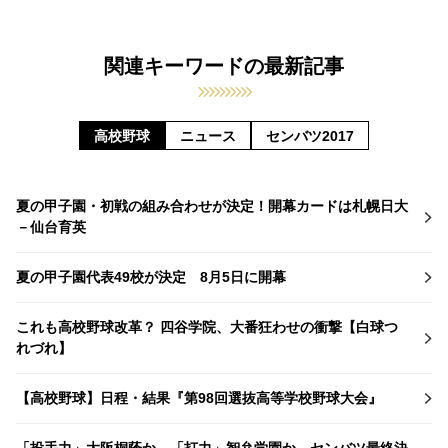
関連キーワードの最新記事
高校野球
ニュース
センバツ2017
夏の甲子園・初戦の組み合わせが決定！開幕カードは札幌日大
－仙台育英
夏の甲子園代表49校が決定 8月5日に開幕
これも高校野球改革？ 四谷学院、大番狂わせの衝撃【白球つ
れづれ】
【高校野球】日程・結果『第98回選抜高等学校野球大会』
「投手力」大阪桐蔭か、「打力」智弁学園か…センバツ最終決