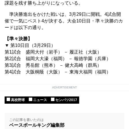
課題を残す勝ち上がりになっている。
準決勝進出をかけた戦いは、3月29日に開戦。4試合開
催で一気にベスト4が決する。大会10日目・準々決勝のカ
ードは以下の通り。
【準々決勝】
▼ 第10日目（3月29日）
第1試合 盛岡大付（岩手） － 履正社（大阪）
第2試合 福岡大大濠（福岡） － 報徳学園（兵庫）
第3試合 秀岳館（熊本） － 健大高崎（群馬）
第4試合 大阪桐蔭（大阪） － 東海大福岡（福岡）
ADVERTISEMENT
高校野球
ニュース
センバツ2017
この記事を書いたのは
ベースボールキング編集部