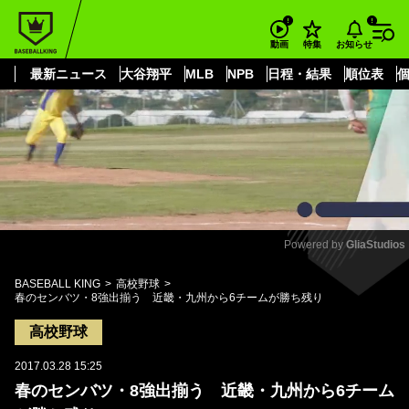
もっと見る
arrow_forward_ios
お知らせ
動画
特集
最新ニュース
大谷翔平
MLB
NPB
日程・結果
順位表
Powered by 
GliaStudios
Mute
BASEBALL KING
高校野球
春のセンバツ・8強出揃う 近畿・九州から6チームが勝ち残り
高校野球
2017.03.28 15:25
春のセンバツ・8強出揃う 近畿・九州から6チーム