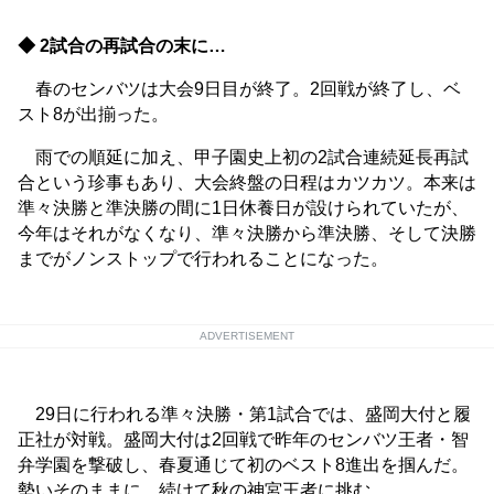
◆ 2試合の再試合の末に…
春のセンバツは大会9日目が終了。2回戦が終了し、ベ
スト8が出揃った。
雨での順延に加え、甲子園史上初の2試合連続延長再試
合という珍事もあり、大会終盤の日程はカツカツ。本来は
準々決勝と準決勝の間に1日休養日が設けられていたが、
今年はそれがなくなり、準々決勝から準決勝、そして決勝
までがノンストップで行われることになった。
ADVERTISEMENT
29日に行われる準々決勝・第1試合では、盛岡大付と履
正社が対戦。盛岡大付は2回戦で昨年のセンバツ王者・智
弁学園を撃破し、春夏通じて初のベスト8進出を掴んだ。
勢いそのままに、続けて秋の神宮王者に挑む。