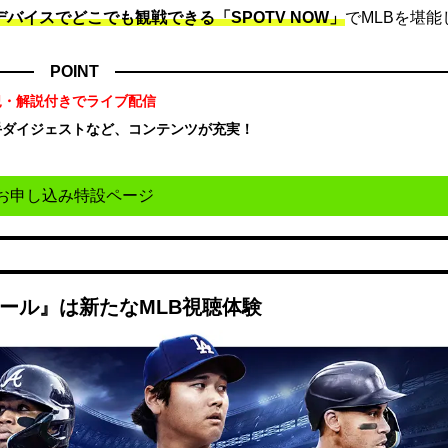
デバイスでどこでも観戦できる「SPOTV NOW」
でMLBを堪能
POINT
況・解説付きでライブ配信
手ダイジェストなど、コンテンツが充実！
！
お申し込み特設ページ
ボール』は新たなMLB視聴体験