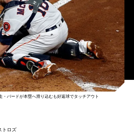
三走・バードが本塁へ滑り込むも好返球でタッチアウト
ストロズ