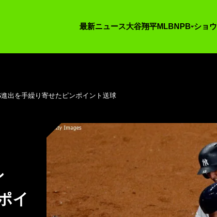
最新ニュース
大谷翔平
MLB
NPB
ショウ
S進出を手繰り寄せたピンポイント送球
マン
ポイ