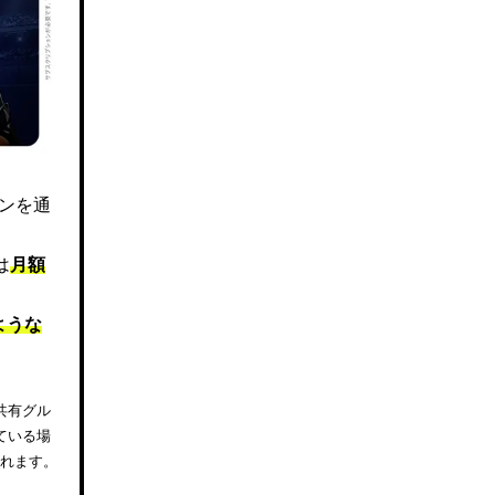
ズンを通
は
月額
ような
共有グル
ている場
されます。