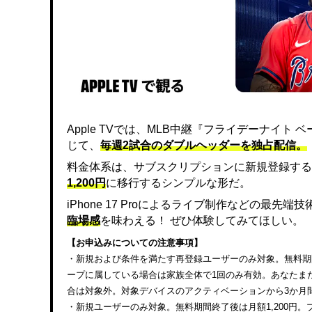
Apple TVでは、MLB中継『フライデーナイ
じて、
毎週2試合のダブルヘッダーを独占配信。
料金体系は、サブスクリプションに新規登録する
1,200円
に移行するシンプルな形だ。
iPhone 17 Proによるライブ制作などの最先
臨場感
を味わえる！ ぜひ体験してみてほしい。
【お申込みについての注意事項】
・新規および条件を満たす再登録ユーザーのみ対象。無料期間終
ープに属している場合は家族全体で1回のみ有効。あなたまたは
合は対象外。対象デバイスのアクティベーションから3か月
・新規ユーザーのみ対象。無料期間終了後は月額1,200円