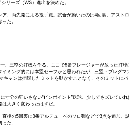
ドシリーズ（WS）進出を決めた。
ア、両先発による投手戦。試合が動いたのは4回裏、アストロ
奪った。
一、三塁の好機を作る。ここで8番フレージャーが放った打球
タイミング的には本塁セーフかと思われたが、三塁・ブレグマン
・マキャンは捕球したミットを動かすことなく、そのミットにバ
に寸分の狂いもない“ピンポイント”送球。少しでもズレていれ
開は大きく変わったはずだ。
直後の5回裏に3番アルテューベのソロ弾などで3点を追加。
切った。