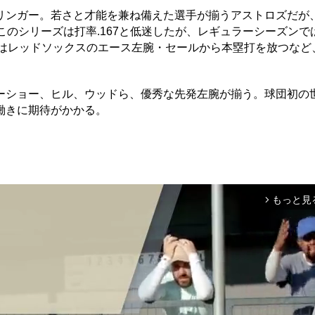
ンガー。若さと才能を兼ね備えた選手が揃うアストロズだが
このシリーズは打率.167と低迷したが、レギュラーシーズンで
ズではレッドソックスのエース左腕・セールから本塁打を放つなど
ショー、ヒル、ウッドら、優秀な先発左腕が揃う。球団初の
働きに期待がかかる。
もっと見
arrow_forward_ios