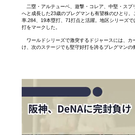
二塁・アルテューベ、遊撃・コレア、中堅・スプリ
へと成長した23歳のブレグマンも有望株のひとり。
率.284、19本塁打、71打点と活躍。地区シリー
打をマークした。
ワールドシリーズで激突するドジャースには、カー
け、次のステージでも堅守好打を誇るブレグマンの