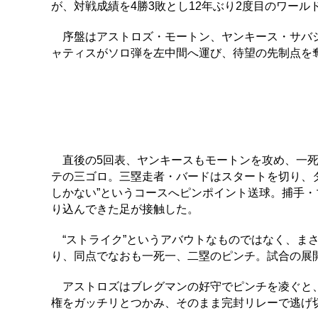
が、対戦成績を4勝3敗とし12年ぶり2度目のワール
序盤はアストロズ・モートン、ヤンキース・サバシ
ャティスがソロ弾を左中間へ運び、待望の先制点を
直後の5回表、ヤンキースもモートンを攻め、一死
テの三ゴロ。三塁走者・バードはスタートを切り、
しかない”というコースへピンポイント送球。捕手
り込んできた足が接触した。
“ストライク”というアバウトなものではなく、まさ
り、同点でなおも一死一、二塁のピンチ。試合の展
アストロズはブレグマンの好守でピンチを凌ぐと、
権をガッチリとつかみ、そのまま完封リレーで逃げ