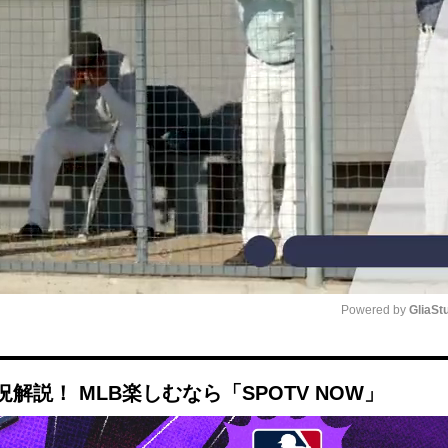
Powered by 
GliaSt
Mute
説！ MLB楽しむなら「SPOTV NOW」