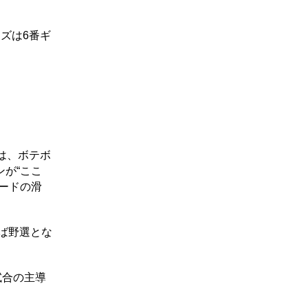
ズは6番ギ
は、ボテボ
が“ここ
ードの滑
ば野選とな
試合の主導