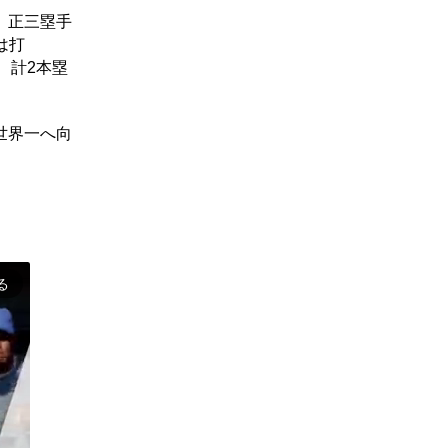
、正三塁手
は打
、計2本塁
世界一へ向
る