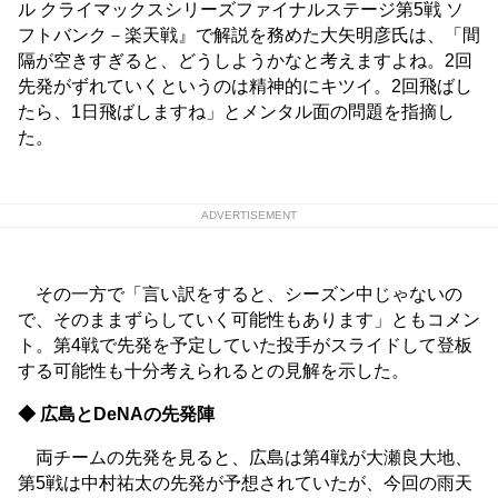
ル クライマックスシリーズファイナルステージ第5戦 ソ
フトバンク－楽天戦』で解説を務めた大矢明彦氏は、「間
隔が空きすぎると、どうしようかなと考えますよね。2回
先発がずれていくというのは精神的にキツイ。2回飛ばし
たら、1日飛ばしますね」とメンタル面の問題を指摘し
た。
ADVERTISEMENT
その一方で「言い訳をすると、シーズン中じゃないの
で、そのままずらしていく可能性もあります」ともコメン
ト。第4戦で先発を予定していた投手がスライドして登板
する可能性も十分考えられるとの見解を示した。
◆ 広島とDeNAの先発陣
両チームの先発を見ると、広島は第4戦が大瀬良大地、
第5戦は中村祐太の先発が予想されていたが、今回の雨天