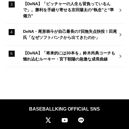
【DeNA】「ピッチャーの人生も背負っているん
で」。勝利を手繰り寄せる京田陽太の“執念”と“準
備力”
DeNA・尾形崇斗が自己最長の7回無失点快投！田尾
氏「なぜソフトバンクから出てきたのか」
【DeNA】「将来的には30本を」鈴木尚典コーチも
惚れ込むルーキー・宮下朝陽の急激な成長曲線
BASEBALLKING OFFICIAL SNS