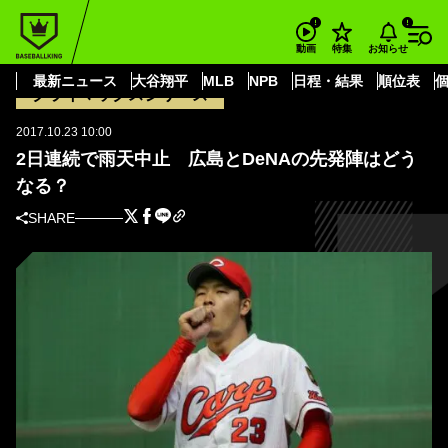
BASEBALL KING
プロ野球・NPB
クライマックスシリーズ
横浜DeNAベイスターズ
お知らせ
動画
特集
2日連続で雨天中止 広島とDeNAの先発陣はどうなる？
最新ニュース
大谷翔平
MLB
NPB
日程・結果
順位表
クライマックスシリーズ
2017.10.23 10:00
2日連続で雨天中止 広島とDeNAの先発陣はどう
なる？
SHARE