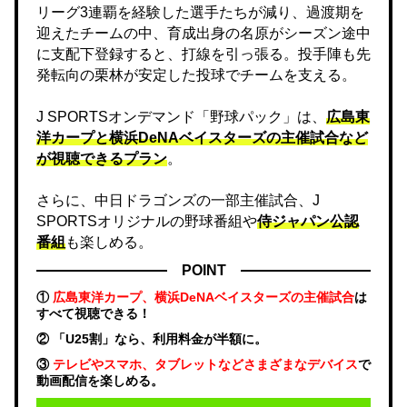
リーグ3連覇を経験した選手たちが減り、過渡期を
迎えたチームの中、育成出身の名原がシーズン途中
に支配下登録すると、打線を引っ張る。投手陣も先
発転向の栗林が安定した投球でチームを支える。
J SPORTSオンデマンド「野球パック」は、
広島東
洋カープと横浜DeNAベイスターズの主催試合など
が視聴できるプラン
。
さらに、中日ドラゴンズの一部主催試合、J
SPORTSオリジナルの野球番組や
侍ジャパン公認
番組
も楽しめる。
POINT
①
広島東洋カープ、横浜DeNAベイスターズの主催試合
は
すべて視聴できる！
② 「U25割」なら、利用料金が半額に。
③
テレビやスマホ、タブレットなどさまざまなデバイス
で
動画配信を楽しめる。