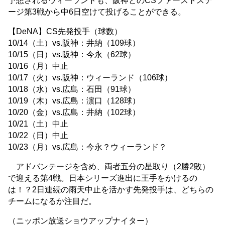
予想されるウィーランドも、阪神とのCSファーストステ
ージ第3戦から中6日空けて投げることができる。
【DeNA】CS先発投手（球数）
10/14（土）vs.阪神：井納（109球）
10/15（日）vs.阪神：今永（62球）
10/16（月）中止
10/17（火）vs.阪神：ウィーランド（106球）
10/18（水）vs.広島：石田（91球）
10/19（木）vs.広島：濵口（128球）
10/20（金）vs.広島：井納（102球）
10/21（土）中止
10/22（日）中止
10/23（月）vs.広島：今永？ウィーランド？
アドバンテージを含め、両者五分の星取り（2勝2敗）
で迎える第4戦。日本シリーズ進出に王手をかけるの
は！？2日連続の雨天中止を活かす先発投手は、どちらの
チームになるか注目だ。
（ニッポン放送ショウアップナイター）