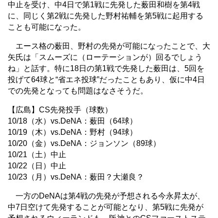
中止を受け、中4日で第1戦に先発した薮田和樹を第4戦
に、同じく第2戦に先発した野村祐輔を第5戦に起用する
ことも可能になった。
エース格の薮田、野村の先発が可能になったことで、大
矢氏は「スムーズに（ローテーションが）回るでしょう
ね」と話す。特に18日の第1戦で先発した薮田は、5回を
投げて64球と“省エネ投球”だったこともあり、仮に中4日
での先発となっても問題はなさそうだ。
【広島】CS先発投手（球数）
10/18（水）vs.DeNA：薮田（64球）
10/19（木）vs.DeNA：野村（94球）
10/20（金）vs.DeNA：ジョンソン（89球）
10/21（土）中止
10/22（日）中止
10/23（月）vs.DeNA：薮田？大瀬良？
一方のDeNAは第4戦の先発が予想される今永昇太が、
中7日空けて先発することが可能となり、第5戦に先発が