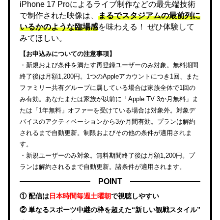
iPhone 17 Proによるライブ制作などの最先端技術
で制作された映像は、
まるでスタジアムの最前列に
いるかのような臨場感
を味わえる！ ぜひ体験して
みてほしい。
【お申込みについての注意事項】
・新規および条件を満たす再登録ユーザーのみ対象。無料期間
終了後は月額1,200円。1つのAppleアカウントにつき1回、また
ファミリー共有グループに属している場合は家族全体で1回の
み有効。あなたまたは家族が以前に「Apple TV 3か月無料」ま
たは「1年無料」オファーを受けている場合は対象外。対象デ
バイスのアクティベーションから3か月間有効。プランは解約
されるまで自動更新。制限およびその他の条件が適用されま
す。
・新規ユーザーのみ対象。無料期間終了後は月額1,200円。プ
ランは解約されるまで自動更新。諸条件が適用されます。
POINT
① 配信は
日本時間毎週土曜朝
で視聴しやすい
② 単なるスポーツ中継の枠を超えた“新しい観戦スタイル”