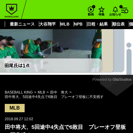
もっと見る
arrow_forward_ios
お知らせ
動画
特集
最新ニュース
大谷翔平
MLB
NPB
日程・結果
順位表
Powered by 
GliaStudios
Mute
BASEBALL KING
MLB
田中 将大
田中将大、5回途中4失点で6敗目 プレーオフ登板に不安残す
MLB
2018.09.27 12:02
田中将大、5回途中4失点で6敗目 プレーオフ登板