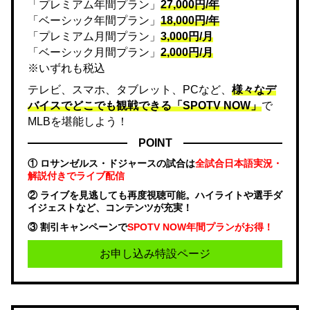
「プレミアム年間プラン」
27,000円/年
「ベーシック年間プラン」
18,000円/年
「プレミアム月間プラン」
3,000円/月
「ベーシック月間プラン」
2,000円/月
※いずれも税込
テレビ、スマホ、タブレット、PCなど、
様々なデ
バイスでどこでも観戦できる「SPOTV NOW」
で
MLBを堪能しよう！
POINT
① ロサンゼルス・ドジャースの試合は
全試合日本語実況・
解説付きでライブ配信
② ライブを見逃しても再度視聴可能。ハイライトや選手ダ
イジェストなど、コンテンツが充実！
③ 割引キャンペーンで
SPOTV NOW年間プランがお得！
お申し込み特設ページ