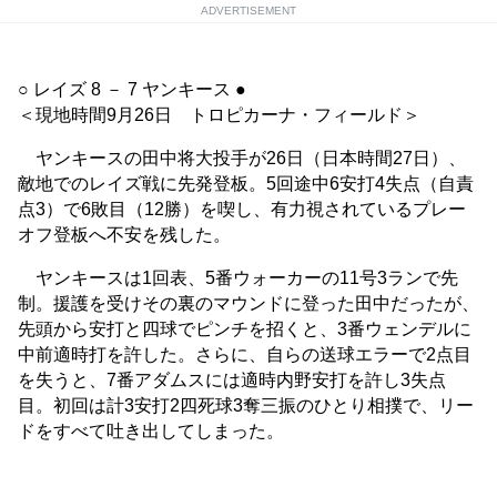
ADVERTISEMENT
○ レイズ 8 － 7 ヤンキース ●
＜現地時間9月26日 トロピカーナ・フィールド＞
ヤンキースの田中将大投手が26日（日本時間27日）、
敵地でのレイズ戦に先発登板。5回途中6安打4失点（自責
点3）で6敗目（12勝）を喫し、有力視されているプレー
オフ登板へ不安を残した。
ヤンキースは1回表、5番ウォーカーの11号3ランで先
制。援護を受けその裏のマウンドに登った田中だったが、
先頭から安打と四球でピンチを招くと、3番ウェンデルに
中前適時打を許した。さらに、自らの送球エラーで2点目
を失うと、7番アダムスには適時内野安打を許し3失点
目。初回は計3安打2四死球3奪三振のひとり相撲で、リー
ドをすべて吐き出してしまった。