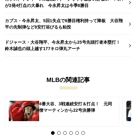
が2発4打点の大暴れ 今永昇太は今季8勝目
カブス・今永昇太、5回1失点で8勝目権利持って降板 大谷翔
平の先制弾など8安打浴びるも粘投
ドジャース・大谷翔平、今永昇太から25号先頭打者本塁打！
鈴木誠也の頭上越す177キロ弾丸アーチ
MLBの関連記事
4番大谷、3戦連続安打＆打点！ 元同
僚マーティンから22号決勝弾