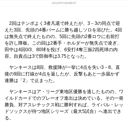
ADVERTISEMENT
2回はテンポよく3者凡退で終えたが、3－3の同点で迎
えた3回、先頭の4番パームに勝ち越しソロを浴びた。4回
は無失点で終えたものの、5回に先頭の2番ロウに右前打
を許し降板。この回は2番手・ホルダーが無失点で凌ぎ、
田中は4回0/3、80球を投げ、6安打4奪三振2四死球の内
容。自責点は3で防御率は3.75となった。
ヤンキースは8回、救援陣が一挙に4点を失い3－8。直
後の9回に打線が4点を返したが、反撃もあと一歩届かず
連勝は「2」で止まった。
ヤンキースはア・リーグ東地区優勝を逃したものの、ワ
イルドカードでのプレーオフ進出は決めている。その一発
勝負、対アスレチックス戦に勝利すれば、ライバル・レッ
ドソックスが待つ地区シリーズ（最大5試合）へ進出でき
る。