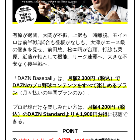
有原が退団、大関が不振、上沢も一時離脱、モイネ
ロは前半戦1試合も登板がなしも、大津がエース級
の働きを見せ、前田悠、松本晴が台頭。打線も栗
原、近藤が軸として機能。リーグ連覇へ、大きな不
安なく後半戦へ。
「DAZN Baseball」は、
月額2,300円（税込）で
DAZNのプロ野球コンテンツをすべて楽しめるプラ
ン
（月々払いの年間プランのみ）。
プロ野球だけを楽しみたい方は、
月額4,200円（税
込）のDAZN Standard​よりも1,900円お得
に視聴で
きる。
POINT