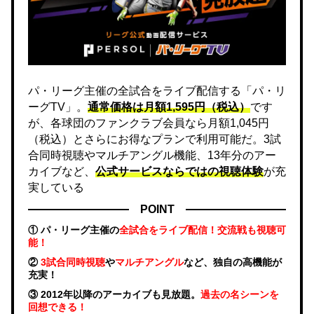
パ・リーグ主催の全試合をライブ配信する「パ・リ
ーグTV」。
通常価格は月額1,595円（税込）
です
が、各球団のファンクラブ会員なら月額1,045円
（税込）とさらにお得なプランで利用可能だ。3試
合同時視聴やマルチアングル機能、13年分のアー
カイブなど、
公式サービスならではの視聴体験
が充
実している
POINT
① パ・リーグ主催の
全試合をライブ配信！交流戦も視聴可
能！
②
3試合同時視聴
や
マルチアングル
など、独自の高機能が
充実！
③ 2012年以降のアーカイブも見放題。
過去の名シーンを
回想できる！