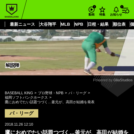
もっと見る
arrow_forward_ios
お知らせ
動画
特集
最新ニュース
大谷翔平
MLB
NPB
日程・結果
順位表
Powered by 
GliaStudios
Mute
BASEBALL KING
プロ野球・NPB
パ・リーグ
福岡ソフトバンクホークス
鷹におめでたい話題つづく…釜元が、高田が結婚を発表
パ・リーグ
2018.11.26 12:10
鷹におめでたい話題つづく…釜元が、高田が結婚を