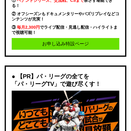
①
ペナントシリーズ、交流戦、CSまで
余さず堪能でき
る！
② オフシーズンもドキュメンタリーやバズリプレイなどコ
ンテンツが充実！
③
毎月2,300円
でライブ配信・見逃し配信・ハイライトま
で視聴可能！
お申し込み特設ページ
【PR】パ・リーグの全てを
「パ・リーグTV」で遊び尽くす！