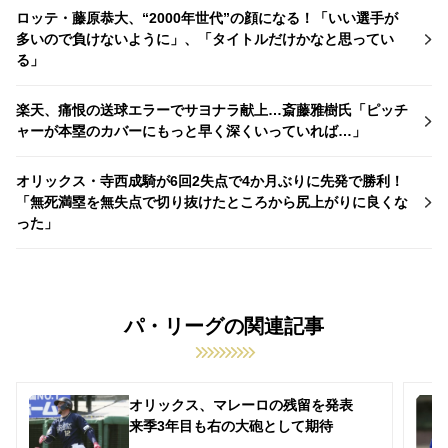
ロッテ・藤原恭大、“2000年世代”の顔になる！「いい選手が
多いので負けないように」、「タイトルだけかなと思ってい
る」
楽天、痛恨の送球エラーでサヨナラ献上…斎藤雅樹氏「ピッチ
ャーが本塁のカバーにもっと早く深くいっていれば…」
オリックス・寺西成騎が6回2失点で4か月ぶりに先発で勝利！
「無死満塁を無失点で切り抜けたところから尻上がりに良くな
った」
パ・リーグの関連記事
オリックス、マレーロの残留を発表
来季3年目も右の大砲として期待