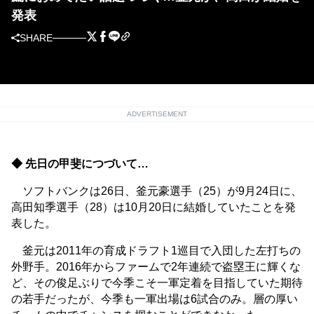
発表
SHARE
ADVERTISEMENT
◆ 先日の甲斐につづいて…
ソフトバンクは26日、釜元豪選手（25）が9月24日に、
高田知季選手（28）は10月20日に結婚していたことを発
表した。
釜元は2011年の育成ドラフト1巡目で入団した左打ちの
外野手。2016年からファームで2年連続で盗塁王に輝くな
ど、その俊足ぶりで今季こそ一軍定着を目指していた期待
の若手だったが、今季も一軍出場は6試合のみ。層の厚い