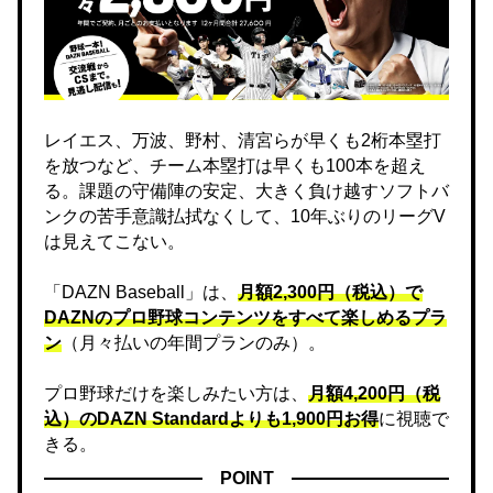
レイエス、万波、野村、清宮らが早くも2桁本塁打
を放つなど、チーム本塁打は早くも100本を超え
る。課題の守備陣の安定、大きく負け越すソフトバ
ンクの苦手意識払拭なくして、10年ぶりのリーグV
は見えてこない。
「DAZN Baseball」は、
月額2,300円（税込）で
DAZNのプロ野球コンテンツをすべて楽しめるプラ
ン
（月々払いの年間プランのみ）。
プロ野球だけを楽しみたい方は、
月額4,200円（税
込）のDAZN Standard​よりも1,900円お得
に視聴で
きる。
POINT