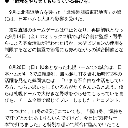
◆ 「野球をやらせてもらっている喜びを」
9月に北海道地方を襲った「北海道胆振東部地震」の際
には、日本ハムも大きな影響を受けた。
震災直後のホームゲームは中止となり、再開初戦となっ
た9月14日（金）のオリックス戦では試合前に監督・選手
らによる募金活動が行われたほか、大型ビジョンの使用を
制限するなどの措置で節電にも努めながらの試合開催とな
る。
8月26日（日）以来となった札幌ドームでの試合は、日
本ハムが4－3で逆転勝利。勝ち越し打を含む適時打2本の
活躍を見せた鶴岡慎也は、「いまも不自由な生活をしてい
る方、つらい思いをしている方がたくさんいると思う。僕
らは札幌ドームで大好きな野球をやらせてもらっている喜
びを、チーム全員で感じてプレーしました」とコメント。
つづけて、自身の2安打についても、「僕自身、“気持ち
で打つ”とかはあまりないんですけど、今日は“気持ち一
本”で打ちました」と特別な想いで試合に臨んでいたこと