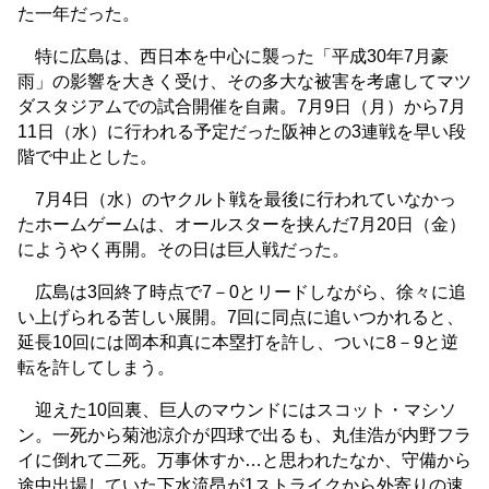
た一年だった。
特に広島は、西日本を中心に襲った「平成30年7月豪
雨」の影響を大きく受け、その多大な被害を考慮してマツ
ダスタジアムでの試合開催を自粛。7月9日（月）から7月
11日（水）に行われる予定だった阪神との3連戦を早い段
階で中止とした。
7月4日（水）のヤクルト戦を最後に行われていなかっ
たホームゲームは、オールスターを挟んだ7月20日（金）
にようやく再開。その日は巨人戦だった。
広島は3回終了時点で7－0とリードしながら、徐々に追
い上げられる苦しい展開。7回に同点に追いつかれると、
延長10回には岡本和真に本塁打を許し、ついに8－9と逆
転を許してしまう。
迎えた10回裏、巨人のマウンドにはスコット・マシソ
ン。一死から菊池涼介が四球で出るも、丸佳浩が内野フラ
イに倒れて二死。万事休すか…と思われたなか、守備から
途中出場していた下水流昂が1ストライクから外寄りの速