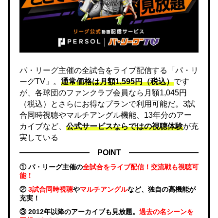
パ・リーグ主催の全試合をライブ配信する「パ・リ
ーグTV」。
通常価格は月額1,595円（税込）
です
が、各球団のファンクラブ会員なら月額1,045円
（税込）とさらにお得なプランで利用可能だ。3試
合同時視聴やマルチアングル機能、13年分のアー
カイブなど、
公式サービスならではの視聴体験
が充
実している
POINT
① パ・リーグ主催の
全試合をライブ配信！交流戦も視聴可
能！
②
3試合同時視聴
や
マルチアングル
など、独自の高機能が
充実！
③ 2012年以降のアーカイブも見放題。
過去の名シーンを