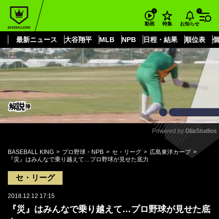
もっと見る
arrow_forward_ios
お知らせ
動画
特集
最新ニュース
大谷翔平
MLB
NPB
日程・結果
順位表
Powered by 
GliaStudios
Mute
BASEBALL KING
プロ野球・NPB
セ・リーグ
広島東洋カープ
『災』はみんなで乗り越えて…プロ野球が見せた底力
セ・リーグ
2018.12.12 17:15
『災』はみんなで乗り越えて…プロ野球が見せた底