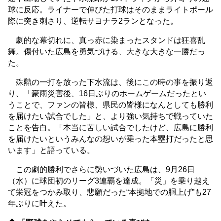
球に反応。ライナーで伸びた打球はそのままライトポール
際に突き刺さり、逆転サヨナラ2ランとなった。
劇的な幕切れに、真っ赤に染まったスタンドは狂喜乱
舞。傷付いた広島を勇気づける、大きな大きな一勝だっ
た。
殊勲の一打を放った下水流は、後にこの時の事を振り返
り、「豪雨災害後、16日ぶりのホームゲームだったとい
うことで、ファンの皆様、県民の皆様になんとしても勝利
を届けたい試合でした」と、より強い気持ちで戦っていた
ことを告白。「本当に苦しい試合でしたけど、広島に勝利
を届けたいというみんなの想いが乗った本塁打だったと思
います」と語っている。
この劇的勝利でさらに勢いづいた広島は、9月26日
（水）に球団初のリーグ3連覇を達成。「災」を乗り越え
て栄冠をつかみ取り、悲願だった“本拠地での胴上げ”も27
年ぶりに叶えた。