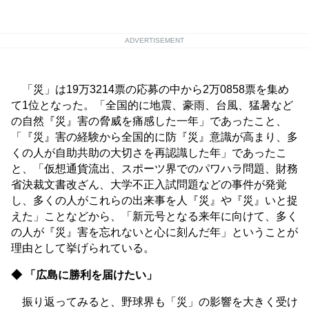
ADVERTISEMENT
「災」は19万3214票の応募の中から2万0858票を集め
て1位となった。「全国的に地震、豪雨、台風、猛暑など
の自然『災』害の脅威を痛感した一年」であったこと、
「『災』害の経験から全国的に防『災』意識が高まり、多
くの人が自助共助の大切さを再認識した年」であったこ
と、「仮想通貨流出、スポーツ界でのパワハラ問題、財務
省決裁文書改ざん、大学不正入試問題などの事件が発覚
し、多くの人がこれらの出来事を人『災』や『災』いと捉
えた」ことなどから、「新元号となる来年に向けて、多く
の人が『災』害を忘れないと心に刻んだ年」ということが
理由として挙げられている。
◆ 「広島に勝利を届けたい」
振り返ってみると、野球界も「災」の影響を大きく受け