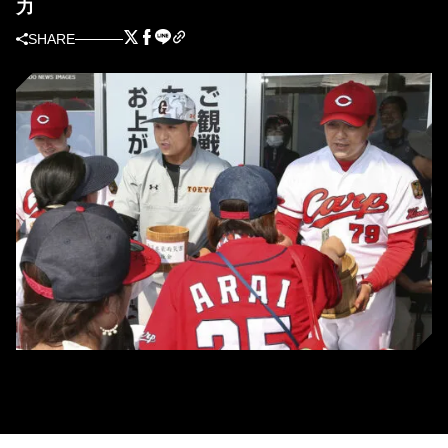
力
SHARE
試合前に募金活動を行う広島・緒方孝市監督と巨人・高橋由伸監督 (C)
KYODO NEWS IMAGES