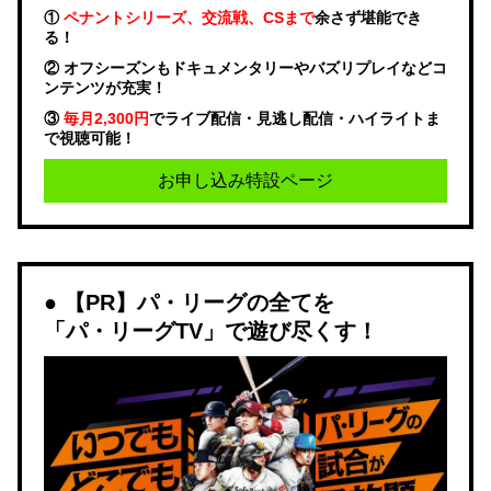
①
ペナントシリーズ、交流戦、CSまで
余さず堪能でき
る！
② オフシーズンもドキュメンタリーやバズリプレイなどコ
ンテンツが充実！
③
毎月2,300円
でライブ配信・見逃し配信・ハイライトま
で視聴可能！
お申し込み特設ページ
【PR】パ・リーグの全てを
「パ・リーグTV」で遊び尽くす！