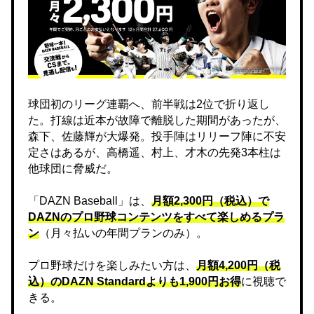
球団初のリーグ連覇へ、前半戦は2位で折り返し
た。打線は近本が故障で離脱した期間があったが、
森下、佐藤輝が大爆発。投手陣はリリーフ陣に不安
定さはあるが、高橋遥、村上、才木の先発3本柱は
他球団に脅威だ。
「DAZN Baseball」は、
月額2,300円（税込）で
DAZNのプロ野球コンテンツをすべて楽しめるプラ
ン
（月々払いの年間プランのみ）。
プロ野球だけを楽しみたい方は、
月額4,200円（税
込）のDAZN Standard​よりも1,900円お得
に視聴で
きる。