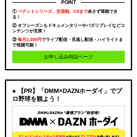
POINT
①
ペナントシリーズ、交流戦、CSまで
余さず堪能でき
る！
② オフシーズンもドキュメンタリーやバズリプレイなどコ
ンテンツが充実！
③
毎月2,300円
でライブ配信・見逃し配信・ハイライトま
で視聴可能！
お申し込み特設ページ
【PR】「DMM×DAZNホーダイ」でプ
ロ野球を観よう！