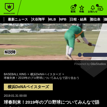
もっと見る
arrow_forward_ios
お知らせ
動画
特集
最新ニュース
大谷翔平
MLB
NPB
日程・結果
順位表
Powered by 
GliaStudios
Mute
BASEBALL KING
横浜DeNAベイスターズ
球春到来！2019年のプロ野球についてみんなで語り合おう
横浜DeNAベイスターズ
2019.01.31 00:00
球春到来！2019年のプロ野球についてみんなで語