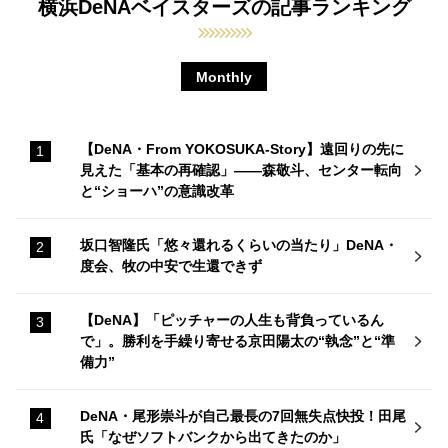
横浜DeNAベイスターズの記事ランキング
Monthly
【DeNA・From YOKOSUKA-Story】遠回りの先に
見えた「基本の再確認」——森敬斗、センター転向
と“ショーハ”の意識改革
坂口智隆氏「悠々還れるくらいの当たり」DeNA・
度会、牧の中安で生還できず
【DeNA】「ピッチャーの人生も背負っているん
で」。勝利を手繰り寄せる京田陽太の“執念”と“準
備力”
DeNA・尾形崇斗が自己最長の7回無失点快投！田尾
氏「なぜソフトバンクから出てきたのか」