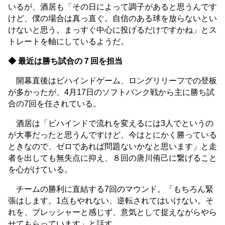
いるが、酒居も「その日によって調子があると思うんです
けど、僕の場合は真っ直ぐ。自信のある球を放らないとい
けないと思う。まっすぐ中心に投げるだけですかね」とス
トレートを軸にしているようだ。
◆ 最近は勝ち試合の７回を担当
開幕直後はビハインドゲーム、ロングリリーフでの登板
が多かったが、4月17日のソフトバンク戦から主に勝ち試
合の7回を任されている。
酒居は「ビハインドで流れを変えるには3人でというの
が大事だったと思うんですけど、今はとにかく勝っている
ときなので、ゼロであれば問題ないかなと思います」と走
者を出しても無失点に抑え、８回の唐川侑己に繋げること
を心がけている。
チームの勝利に直結する7回のマウンド。「もちろん緊
張はします。1点もやれない、逆転されてはいけない。そ
れを、プレッシャーと感じず、意気として捉えながらやら
せてもらっています」と話す。