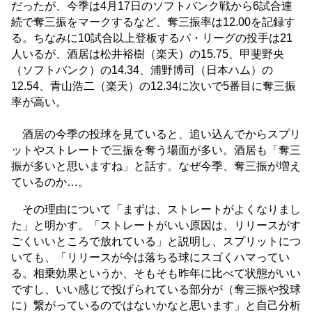
だったが、今季は4月17日のソフトバンク戦から6試合連
続で奪三振をマークするなど、奪三振率は12.00を記録す
る。ちなみに10試合以上登板するパ・リーグの投手は21
人いるが、酒居は松井裕樹（楽天）の15.75、甲斐野央
（ソフトバンク）の14.34、浦野博司（日本ハム）の
12.54、青山浩二（楽天）の12.34に次いで5番目に奪三振
率が高い。
酒居の今季の投球を見ていると、追い込んでからスプリ
ットやストレートで三振を奪う場面が多い。酒居も「奪三
振が多いと思いますね」と話す。なぜ今季、奪三振が増え
ているのか…。
その理由について「まずは、ストレートがよくなりまし
た」と明かす。「ストレートがいい原因は、リリースがす
ごくいいところで放れている」と説明し、スプリットにつ
いても、「リリースが今は落ちる球にスゴくハマってい
る。相乗効果というか、そもそも昨年に比べて状態がいい
ですし、いい感じで投げられている部分が（奪三振や投球
に）繋がっているのではないかなと思います」と自己分析