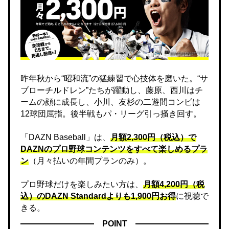
昨年秋から“昭和流”の猛練習で心技体を磨いた。“サ
ブローチルドレン”たちが躍動し、藤原、西川はチ
ームの顔に成長し、小川、友杉の二遊間コンビは
12球団屈指。後半戦もパ・リーグ引っ掻き回す。
「DAZN Baseball」は、
月額2,300円（税込）で
DAZNのプロ野球コンテンツをすべて楽しめるプラ
ン
（月々払いの年間プランのみ）。
プロ野球だけを楽しみたい方は、
月額4,200円（税
込）のDAZN Standard​よりも1,900円お得
に視聴で
きる。
POINT