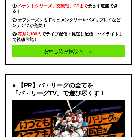
①
ペナントシリーズ、交流戦、CSまで
余さず堪能でき
る！
② オフシーズンもドキュメンタリーやバズリプレイなどコ
ンテンツが充実！
③
毎月2,300円
でライブ配信・見逃し配信・ハイライトま
で視聴可能！
お申し込み特設ページ
【PR】パ・リーグの全てを
「パ・リーグTV」で遊び尽くす！