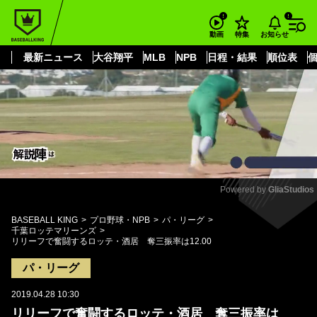
もっと見る
arrow_forward_ios
お知らせ
動画
特集
最新ニュース
大谷翔平
MLB
NPB
日程・結果
順位表
Powered by 
GliaStudios
Mute
BASEBALL KING
プロ野球・NPB
パ・リーグ
千葉ロッテマリーンズ
リリーフで奮闘するロッテ・酒居 奪三振率は12.00
パ・リーグ
2019.04.28 10:30
リリーフで奮闘するロッテ・酒居 奪三振率は