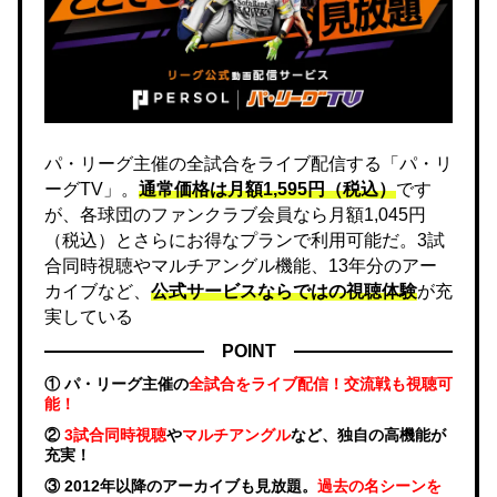
パ・リーグ主催の全試合をライブ配信する「パ・リ
ーグTV」。
通常価格は月額1,595円（税込）
です
が、各球団のファンクラブ会員なら月額1,045円
（税込）とさらにお得なプランで利用可能だ。3試
合同時視聴やマルチアングル機能、13年分のアー
カイブなど、
公式サービスならではの視聴体験
が充
実している
POINT
① パ・リーグ主催の
全試合をライブ配信！交流戦も視聴可
能！
②
3試合同時視聴
や
マルチアングル
など、独自の高機能が
充実！
③ 2012年以降のアーカイブも見放題。
過去の名シーンを