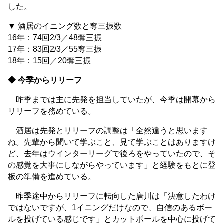
した。
▼ 酒居のイニング数と奪三振数
16年：74回2/3／48奪三振
17年：83回2/3／55奪三振
18年：15回／20奪三振
◆ 今季からリリーフ
昨季までは主に先発を担当していたが、今季は開幕から
リリーフを務めている。
酒居は先発とリリーフの調整は「全然違うと思います
ね。先輩から聞いて学ぶこと、見て学ぶことはありますけ
ど、去年はウインターリーグで後ろをやっていたので、そ
の感覚を大事にしながらやっています」と経験をもとに登
板の準備を進めている。
昨季途中からリリーフに転向した唐川は「決意したわけ
ではないですが、1イニングだけなので、自信のあるボー
ルを投げている感じです」とカットボールを中心に投げて