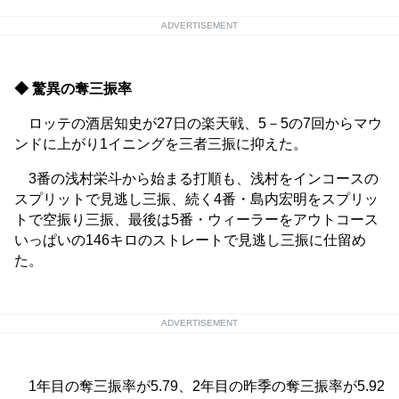
ADVERTISEMENT
◆ 驚異の奪三振率
ロッテの酒居知史が27日の楽天戦、5－5の7回からマウ
ンドに上がり1イニングを三者三振に抑えた。
3番の浅村栄斗から始まる打順も、浅村をインコースの
スプリットで見逃し三振、続く4番・島内宏明をスプリッ
トで空振り三振、最後は5番・ウィーラーをアウトコース
いっぱいの146キロのストレートで見逃し三振に仕留め
た。
ADVERTISEMENT
1年目の奪三振率が5.79、2年目の昨季の奪三振率が5.92