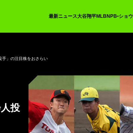
最新ニュース
大谷翔平
MLB
NPB
ショウ
投手」の注目株をおさらい
会人投