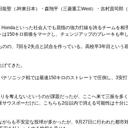
聖（JR東日本）・森翔平（三菱重工West）・吉村貢司郎（
Hondaといった社会人でも屈指の強力打線を誇るチームを相
は150キロ前後をマークし、チェンジアップのブレーキも申
のの、7回を2失点と試合を作っている。高校卒3年目という
上げてきた。
ナソニック戦では最速150キロのストレートで圧倒し、3安打
りを奪えないというのが課題だったが、ここへ来て三振を多
派サウスポーだけに、こちらも2位以内で消える可能性は十分
がらも不安定な投球が多かったが、9月27日に行われた都市