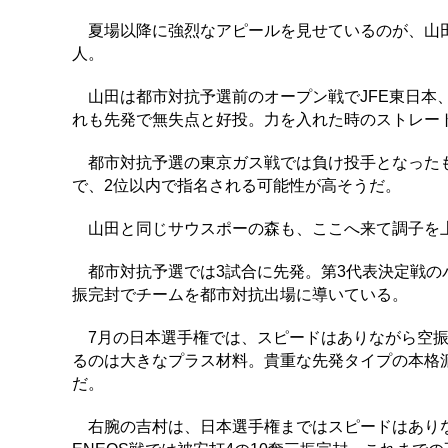
夏場以降に強烈なアピールを見せているのが、山田龍
人。
山田は都市対抗予選前のオープン戦でJFE東日本、
れも先発で無失点と好投。力を入れた時のストレート
都市対抗予選の東京ガス戦では負け投手となったも
で、2位以内で指名される可能性が高そうだ。
山田と同じサウスポーの森も、ここへ来て調子を
都市対抗予選では3試合に先発。第3代表決定戦のパ
振完封でチームを都市対抗出場に導いている。
7月の日本選手権では、スピードはありながら空振
るのは大きなプラス材料。貴重な先発タイプの本格
だ。
右腕の吉村は、日本選手権まではスピードはありな