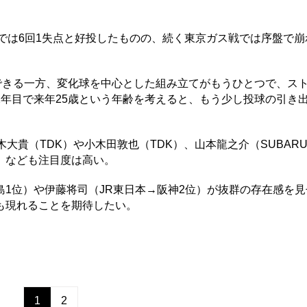
では6回1失点と好投したものの、続く東京ガス戦では序盤で崩
できる一方、変化球を中心とした組み立てがもうひとつで、ス
年目で来年25歳という年齢を考えると、もう少し投球の引き
大貴（TDK）や小木田敦也（TDK）、山本龍之介（SUBAR
）なども注目度は高い。
1位）や伊藤将司（JR東日本→阪神2位）が抜群の存在感を見
も現れることを期待したい。
1
2