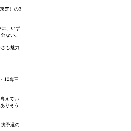
東芝）の3
手に、いず
し分ない。
若さも魅力
・10奪三
く奪えてい
にありそう
対抗予選の