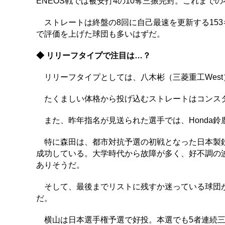
ENEOS戦では被安打4の10奪三振完封。これまで
ストレートは終盤の8回に自己最速を更新する15
で評価を上げた球団も多いはずだ。
◆ リリーフタイプで注目は…？
リリーフタイプとしては、八木彬（三菱重工West
たくましい体格から投げ込むストレートはコンスタ
また、昨年指名が見送られた選手では、Honda鈴
特に森田は、都市対抗予選の初戦となった日本製鉄
成功している。大学時代から故障が多く、好不調の
ありそうだ。
そして、最後までリストに残すか迷っている球団が
だ。
横山は日本選手権予選で好投。本選でも5者連続三