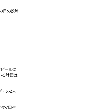
の日の投球
アピールに
いる球団は
所）の2人
明治安田生