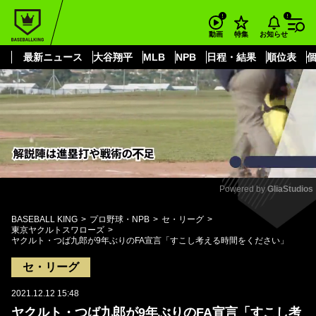
もっと見る
arrow_forward_ios
お知らせ
動画
特集
最新ニュース
大谷翔平
MLB
NPB
日程・結果
順位表
Powered by 
GliaStudios
Mute
BASEBALL KING
プロ野球・NPB
セ・リーグ
東京ヤクルトスワローズ
ヤクルト・つば九郎が9年ぶりのFA宣言「すこし考える時間をください」
セ・リーグ
2021.12.12 15:48
ヤクルト・つば九郎が9年ぶりのFA宣言「すこし考