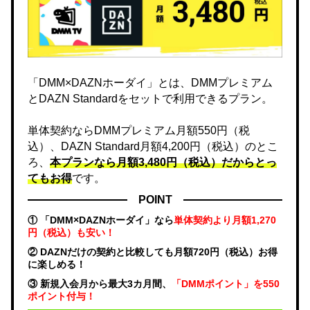
「DMM×DAZNホーダイ」とは、DMMプレミアム
とDAZN Standardをセットで利用できるプラン。
単体契約ならDMMプレミアム月額550円（税
込）、DAZN Standard月額4,200円（税込）のとこ
ろ、
本プランなら月額3,480円（税込）だからとっ
てもお得
です。
POINT
① 「DMM×DAZNホーダイ」なら
単体契約より月額1,270
円（税込）も安い！
② DAZNだけの契約と比較しても月額720円（税込）お得
に楽しめる！
③ 新規入会月から最大3カ月間、
「DMMポイント」を550
ポイント付与！