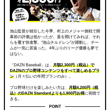
池山監督が就任した今季、村上のメジャー挑戦で開
幕前の評価は低かったが、蓋を開けてみれば、それ
らを覆す快進撃。“池山チルドレン”が躍動し、チー
ムが一気に若返った。4年ぶりのリーグ優勝も夢で
はない。
「DAZN Baseball」は、
月額2,300円（税込）で
DAZNのプロ野球コンテンツをすべて楽しめるプラ
ン
（月々払いの年間プランのみ）。
プロ野球だけを楽しみたい方は、
月額4,200円（税
込）のDAZN Standard​よりも1,900円お得
に視聴で
きる。
POINT