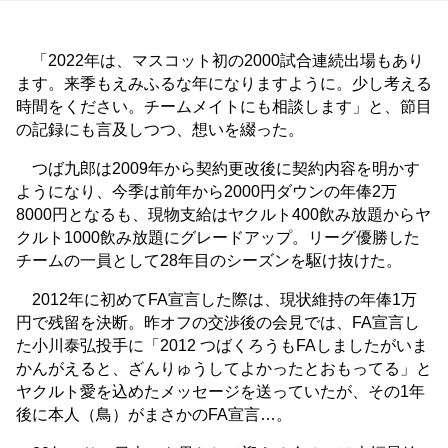
「2022年は、マスコット初の2000試合連続出場もあり
ます。来季もえみふるな年になりますように。少し考える
時間をください。チームメイトにも相談します」と、節目
の記録にも言及しつつ、想いを綴った。
つば九郎は2009年から契約更改後に契約内容を明かす
ようになり、今季は前年から2000円ダウンの年俸2万
8000円となるも、現物支給はヤクルト400飲み放題からヤ
クルト1000飲み放題にグレードアップ。リーグ優勝した
チームの一員として28年目のシーズンを駆け抜けた。
2012年に初めてFA宣言した際は、現状維持の年俸1万
円で残留を決断。昨オフの交渉後の会見では、FA宣言し
た小川泰弘投手に「2012 つばくろうもFAしましたがいま
かんがえると、ざんりゅうしてよかったとおもってる」と
ヤクルト愛を込めたメッセージを送っていたが、その1年
後に本人（鳥）がまさかのFA宣言…。