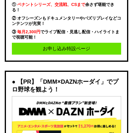
①
ペナントシリーズ、交流戦、CSまで
余さず堪能でき
る！
② オフシーズンもドキュメンタリーやバズリプレイなどコ
ンテンツが充実！
③
毎月2,300円
でライブ配信・見逃し配信・ハイライトま
で視聴可能！
お申し込み特設ページ
【PR】「DMM×DAZNホーダイ」でプ
ロ野球を観よう！