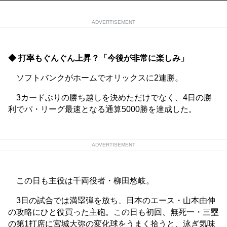
ADVERTISEMENT
◆ 打率もぐんぐん上昇？「今後が非常に楽しみ」
ソフトバンクがホームでオリックスに2連勝。
3カードぶりの勝ち越しを決めただけでなく、4日の勝
利でパ・リーグ最速となる通算5000勝を達成した。
ADVERTISEMENT
この日も主役は千両役者・柳田悠岐。
3日の試合では満塁弾を放ち、日本のエース・山本由伸
の攻略にひと役買った主砲。この日も初回、無死一・三塁
の第1打席に宮城大弥の変化球をうまく拾うと、泳ぎ気味