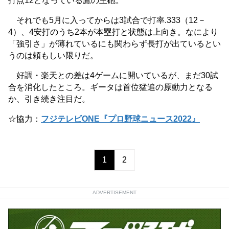
打点12となっている鷹の主砲。
それでも5月に入ってからは3試合で打率.333（12－
4）、4安打のうち2本が本塁打と状態は上向き。なにより
「強引さ」が薄れているにも関わらず長打が出ているとい
うのは頼もしい限りだ。
好調・楽天との差は4ゲームに開いているが、まだ30試
合を消化したところ。ギータは首位猛追の原動力となる
か、引き続き注目だ。
☆協力：
フジテレビONE『プロ野球ニュース2022』
1
2
ADVERTISEMENT