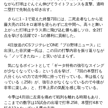
ながら打球はぐんぐん伸びてライトフェンスを直撃。適時
二塁打で先制点を叩き出す。
さらに1－1で迎えた終盤7回には、二死走者なしから近
藤大亮の151キロ速球を逆らわずに左中間へ。高々と舞い
上がった打球はテラス席に飛び込む勝ち越しソロ。全2打
点を挙げる活躍で2－1の勝利に貢献した。
4日放送のCSフジテレビONE『プロ野球ニュース』に
出演した谷沢健一氏は、この日の打撃内容を振り返りなが
ら「ノッてきたね～」と笑いが止まらず。
気になるポイントとして「ギータ特有の強引なスイング
が少なくなっている」という点を挙げ、「7回の本塁打も
八分くらいの力で左中間に持って行っている。率は低くな
っている（.258）が、強引さがなくなっているので今後が
非常に楽しみ」と、打率上昇の気配を感じ取っている。
今季は4月頭に左肩を痛めて戦列を離れる時期もあり、
ここまでの数字は15試合の出場で打率.258、本塁打4本で