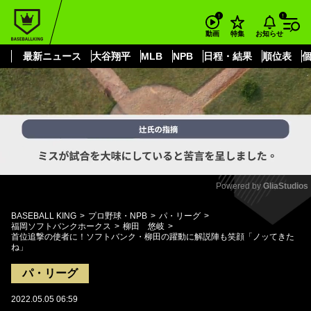
もっと見る
arrow_forward_ios
お知らせ
動画
特集
最新ニュース
大谷翔平
MLB
NPB
日程・結果
順位表
Powered by 
GliaStudios
Mute
BASEBALL KING
プロ野球・NPB
パ・リーグ
福岡ソフトバンクホークス
柳田 悠岐
首位追撃の使者に！ソフトバンク・柳田の躍動に解説陣も笑顔「ノッてきた
ね」
パ・リーグ
2022.05.05 06:59