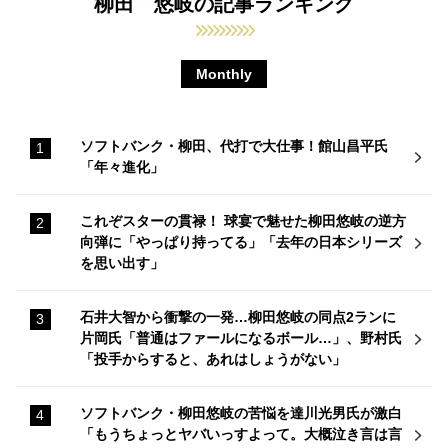
柳田 悠岐の記事ランキング
Monthly
ソフトバンク・柳田、代打で大仕事！館山昌平氏
「年々進化」
これぞスターの貫禄！ 球宴で魅せた柳田悠岐の逆方
向弾に「やっぱり持ってる」「去年の日本シリーズ
を思い出す」
石井大智から衝撃の一発…柳田悠岐の同点2ランに
片岡氏「普通はファールになるボール…」、野村氏
「投手からすると、あれはしょうがない」
ソフトバンク・柳田悠岐の苦悩を達川光男氏が激白
「もうちょっとヤバいっすよって。大概泣き言は言