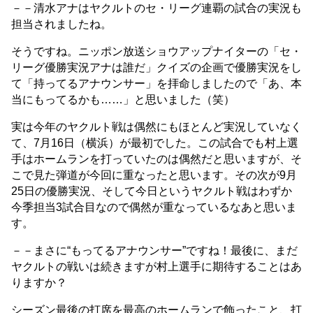
－－清水アナはヤクルトのセ・リーグ連覇の試合の実況も
担当されましたね。
そうですね。ニッポン放送ショウアップナイターの「セ・
リーグ優勝実況アナは誰だ」クイズの企画で優勝実況をし
て「持ってるアナウンサー」を拝命しましたので「あ、本
当にもってるかも……」と思いました（笑）
実は今年のヤクルト戦は偶然にもほとんど実況していなく
て、7月16日（横浜）が最初でした。この試合でも村上選
手はホームランを打っていたのは偶然だと思いますが、そ
こで見た弾道が今回に重なったと思います。その次が9月
25日の優勝実況、そして今日というヤクルト戦はわずか
今季担当3試合目なので偶然が重なっているなあと思いま
す。
－－まさに“もってるアナウンサー”ですね！最後に、まだ
ヤクルトの戦いは続きますが村上選手に期待することはあ
りますか？
シーズン最後の打席を最高のホームランで飾ったこと、打