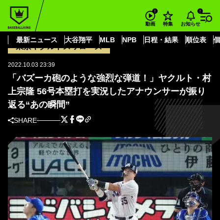
BASEBALL KING
東京ヤクルトスワローズ
「バズーカ砲のような強烈な弾道！」ヤクルト・村上宗隆 56号本塁打を実況
お知らせ
動画
特集
したアナウンサーが振り返る“あの瞬間”
最新ニュース
大谷翔平
MLB
NPB
日程・結果
順位表
東京ヤクルトスワローズ
2022.10.03 23:39
「バズーカ砲のような強烈な弾道！」ヤクルト・村
上宗隆 56号本塁打を実況したアナウンサーが振り
返る“あの瞬間”
SHARE