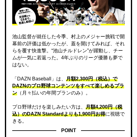
池山監督が就任した今季、村上のメジャー挑戦で開
幕前の評価は低かったが、蓋を開けてみれば、それ
らを覆す快進撃。“池山チルドレン”が躍動し、チー
ムが一気に若返った。4年ぶりのリーグ優勝も夢で
はない。
「DAZN Baseball」は、
月額2,300円（税込）で
DAZNのプロ野球コンテンツをすべて楽しめるプラ
ン
（月々払いの年間プランのみ）。
プロ野球だけを楽しみたい方は、
月額4,200円（税
込）のDAZN Standard​よりも1,900円お得
に視聴で
きる。
POINT