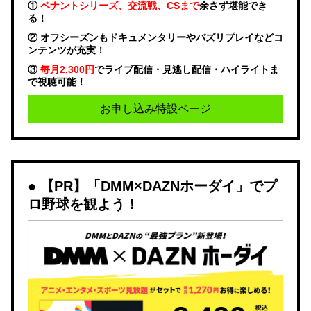
①
ペナントシリーズ、交流戦、CSまで
余さず堪能でき
る！
② オフシーズンもドキュメンタリーやバズリプレイなどコ
ンテンツが充実！
③
毎月2,300円
でライブ配信・見逃し配信・ハイライトま
で視聴可能！
お申し込み特設ページ
【PR】「DMM×DAZNホーダイ」でプ
ロ野球を観よう！