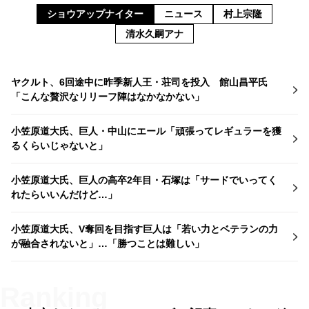
ショウアップナイター
ニュース
村上宗隆
清水久嗣アナ
ヤクルト、6回途中に昨季新人王・荘司を投入 館山昌平氏
「こんな贅沢なリリーフ陣はなかなかない」
小笠原道大氏、巨人・中山にエール「頑張ってレギュラーを獲
るくらいじゃないと」
小笠原道大氏、巨人の高卒2年目・石塚は「サードでいってく
れたらいいんだけど…」
小笠原道大氏、V奪回を目指す巨人は「若い力とベテランの力
が融合されないと」…「勝つことは難しい」