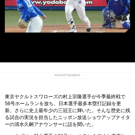
【プロ野球ヤクルト対DeNA】シーズン56号となる右本塁打を放つヤクル
ト・村上宗隆（投手・入江大生）＝神宮球場 撮影日：2022年10月03日 写
真提供：産経新聞社
ADVERTISEMENT
東京ヤクルトスワローズの村上宗隆選手が今季最終戦で
56号ホームランを放ち、日本選手最多本塁打記録を更
新。さらに史上最年少の三冠王に輝いた。そんな歴史に残
る試合の実況を担当したニッポン放送ショウアップナイタ
ーの清水久嗣アナウンサーに話を聞いた。