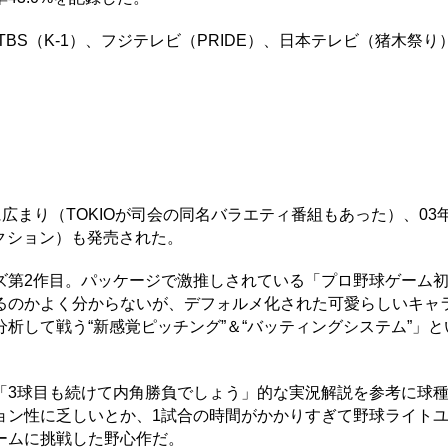
BS（K-1）、フジテレビ（PRIDE）、日本テレビ（猪木祭り
まり（TOKIOが司会の同名バラエティ番組もあった）、03年
クション）も発売された。
第2作目。パッケージで激推しされている「プロ野球ゲーム
るのかよく分からないが、デフォルメ化された可愛らしいキャ
析して戦う“新感覚ピッチング”＆“バッティングシステム”」と
3球目も続けて内角勝負でしょう」的な実況解説を参考に球
ョン性に乏しいとか、1試合の時間がかかりすぎて野球ライト
ームに挑戦した野心作だ。