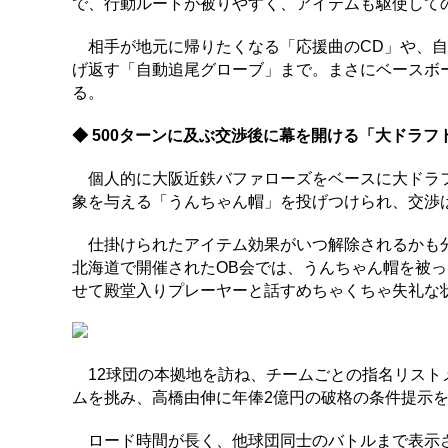
で、行動ルートが被りやすく、アイテムも駆使して
相手が地元に帰りたくなる「応援曲のCD」や、自
げ返す「自動追尾グローブ」まで。まさにベースボー
る。
◆ 500ターンに及ぶ交渉後に幕を開ける「大ドラフ
個人的に大阪近鉄バファローズをベースに大ドラフ
象を与える「うんちゃん帽」を投げつけられ、交渉
仕掛けられたアイテム効果がいつ解除されるかも分
北海道で開催されたOB会では、うんちゃん帽を被
せて殿堂入りプレーヤーと話すめちゃくちゃ失礼な
12球団の本拠地を訪ね、チームごとの指名リスト
ムを挑み、高橋由伸に年俸2億円の破格の条件提示
ロード時間が長く、他球団同士のバトルまで表示さ