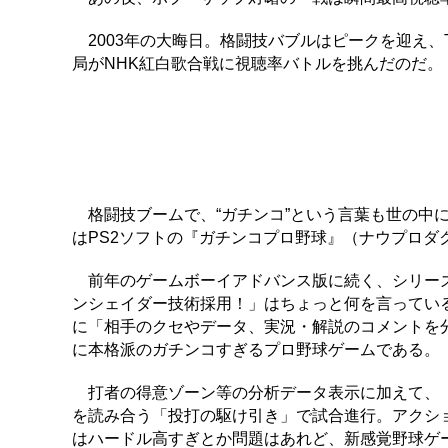
2003年の大晦日。格闘技バブルはピークを迎え、T
局がNHK紅白歌合戦に視聴率バトルを挑んだのだ。
格闘技ブームで、“ガチンコ”という言葉も世の中に広
はPS2ソフトの『ガチンコプロ野球』（ナウプロダ
前年のゲームボーイアドバンス版に続く、シリーズ
ンシェイダー技術採用！」はちょっと何を言ってい
に「相手のクセやデータ、実況・解説のコメントを分
に本格派のガチンコすぎるプロ野球ゲームである。
打者の得意ゾーン等の分析データ表示に加えて、「
を読み合う「投打の駆け引き」で試合進行。アクシ
はハードル高すぎとか問題はあれど、新感覚野球ゲ