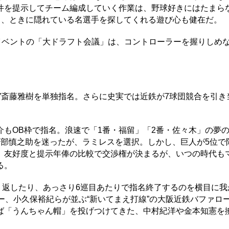
件を提示してチーム編成していく作業は、野球好きにはたまら
と、ときに隠れている名選手を探してくれる遊び心も健在だ。
イベントの「大ドラフト会議」は、コントローラーを握りしめ
”斎藤雅樹を単独指名。さらに史実では近鉄が7球団競合を引き
OB枠で指名。浪速で「1番・福留」「2番・佐々木」の夢の
阿部慎之助を迷ったが、ラミレスを選択。しかし、巨人が5位で
、友好度と提示年俸の比較で交渉権が決まるが、いつの時代も
る。
り返したり、あっさり6巡目あたりで指名終了するのを横目に我
ー、小久保裕紀らが並ぶ“新いてまえ打線”の大阪近鉄バファロ
ば「うんちゃん帽」を投げつけてきた、中村紀洋や金本知憲を