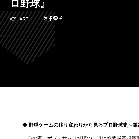
ロ野球』
SHARE
◆ 野球ゲームの移り変わりから見るプロ野球史～第
あの夜、ボブ・サップ対曙の一戦は瞬間最高視聴率4