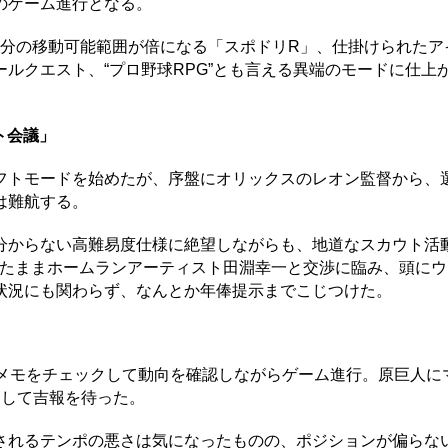
のゲーム進行となる。
分の移動可能範囲が倍になる「スポドリR」、仕掛けられたア
ルクエスト、“プロ野球RPG”とも言える異端のモードに仕上
ト会議」
トモードを始めたが、序盤にオリックスのレオン監督から、
は難航する。
からない高難易度仕様に絶望しながらも、地道なスカウト活
ったままホームランアーティスト田淵幸一と交渉に臨み、頭にウ
状況にも関わらず、なんとか年俸提示までこじつけた。
メモをチェックして動向を確認しながらゲーム進行。原巨人に
をして吉報を待った。
れるテンポの悪さは気になったものの、ポジションが偏らな