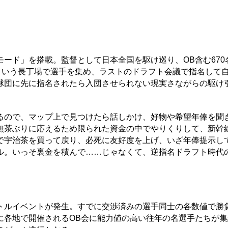
ード」を搭載。監督として日本全国を駆け巡り、OB含む670
という長丁場で選手を集め、ラストのドラフト会議で指名して
球団に先に指名されたら入団させられない現実さながらの駆け
ので、マップ上で見つけたら話しかけ、好物や希望年俸を聞
無茶ぶりに応えるため限られた資金の中でやりくりして、新幹
で宇治茶を買って戻り、必死に友好度を上げ、いざ年俸提示し
ル。いっそ裏金を積んで……じゃなくて、逆指名ドラフト時代
ルイベントが発生。すでに交渉済みの選手同士の各数値で勝
に各地で開催されるOB会に能力値の高い往年の名選手たちが集