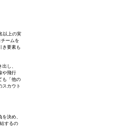
名以上の実
自チームを
引き要素も
き出し、
線や飛行
ても「他の
のスカウト
負を決め、
結するの