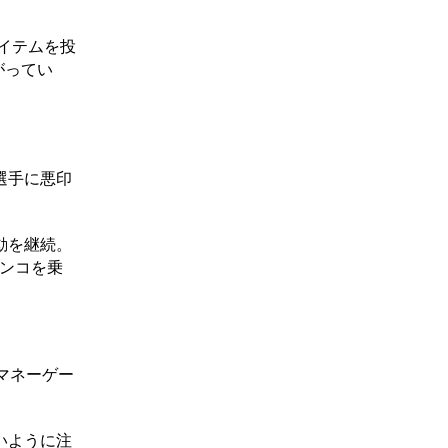
イテムを投
がってい
選手に悪印
動を継続。
ンコを乗
マネーゲー
いように注