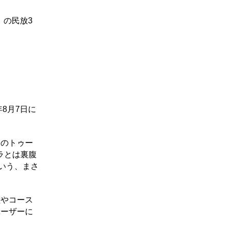
）の民放3
8月7日に
初のトゥー
ラとは裏腹
いう、まさ
種やコース
ユーザーに