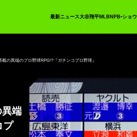
最新ニュース
大谷翔平
MLB
NPB
ショウ
載の異端のプロ野球RPG!?『ガチンコプロ野球』
の異端
コプ