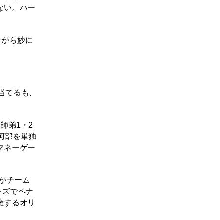
ない。ハー
ながら妙に
当てるも、
師弟1・2
阿部を単独
マネーゲー
がチーム
ーズでペナ
擁するオリ