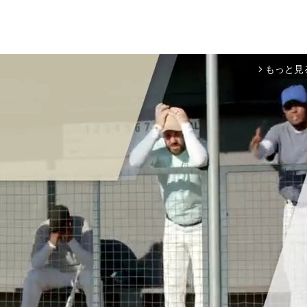
もっと見
arrow_forward_ios