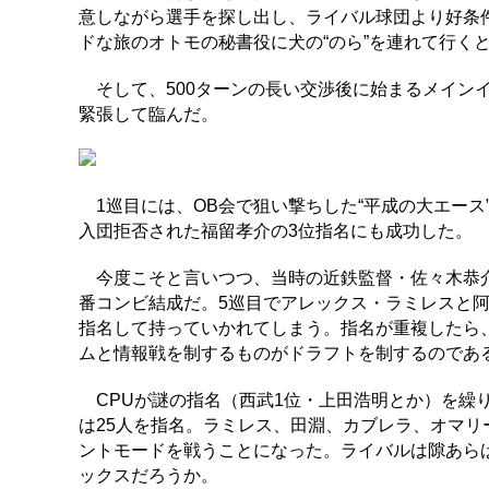
意しながら選手を探し出し、ライバル球団より好条
ドな旅のオトモの秘書役に犬の“のら”を連れて行く
そして、500ターンの長い交渉後に始まるメイン
緊張して臨んだ。
1巡目には、OB会で狙い撃ちした“平成の大エース
入団拒否された福留孝介の3位指名にも成功した。
今度こそと言いつつ、当時の近鉄監督・佐々木恭介も
番コンビ結成だ。5巡目でアレックス・ラミレスと
指名して持っていかれてしまう。指名が重複したら
ムと情報戦を制するものがドラフトを制するのであ
CPUが謎の指名（西武1位・上田浩明とか）を繰
は25人を指名。ラミレス、田淵、カブレラ、オマリ
ントモードを戦うことになった。ライバルは隙あら
ックスだろうか。