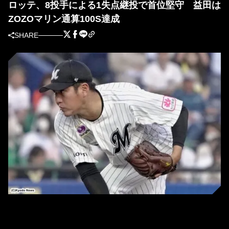
ロッテ、8投手による1失点継投で首位堅守 益田は
ZOZOマリン通算100S達成
SHARE
オリックス戦に先発したロッテ・廣畑 (C)Kyodo News