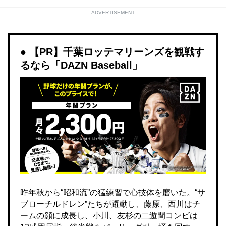
ADVERTISEMENT
【PR】千葉ロッテマリーンズを観戦す
るなら「DAZN Baseball」
昨年秋から“昭和流”の猛練習で心技体を磨いた。“サ
ブローチルドレン”たちが躍動し、藤原、西川はチ
ームの顔に成長し、小川、友杉の二遊間コンビは