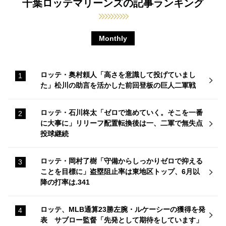
千葉ロッテマリーンズの記事ランキング
Monthly
ロッテ・奥村頼人「高さを意識して投げていまし
た」松川の助言を活かした前回登板の巨人二軍戦
ロッテ・石川柊太「ゼロで進めていく。そこを一番
に大事に」リリーフ配置転換後は一、二軍で無失点
投球継続
ロッテ・岡村了樹「守備からしっかりゼロで抑える
ことを目標に」盗塁阻止率は東地区トップ、6月以
降の打率は.341
ロッテ、MLB通算23勝左腕・ルケーシーの獲得を発
表 サブロー監督「先発として期待をしています」