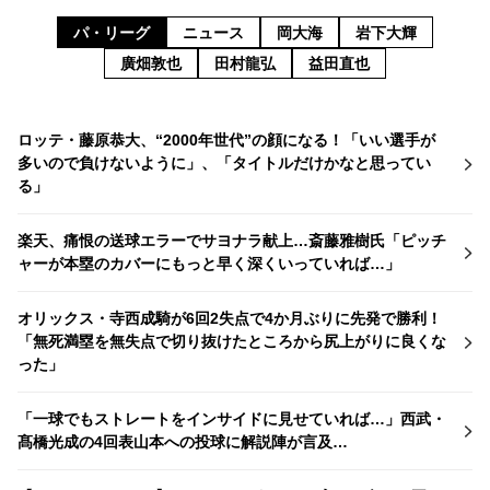
パ・リーグ
ニュース
岡大海
岩下大輝
廣畑敦也
田村龍弘
益田直也
ロッテ・藤原恭大、“2000年世代”の顔になる！「いい選手が
多いので負けないように」、「タイトルだけかなと思ってい
る」
楽天、痛恨の送球エラーでサヨナラ献上…斎藤雅樹氏「ピッチ
ャーが本塁のカバーにもっと早く深くいっていれば…」
オリックス・寺西成騎が6回2失点で4か月ぶりに先発で勝利！
「無死満塁を無失点で切り抜けたところから尻上がりに良くな
った」
「一球でもストレートをインサイドに見せていれば…」西武・
髙橋光成の4回表山本への投球に解説陣が言及…