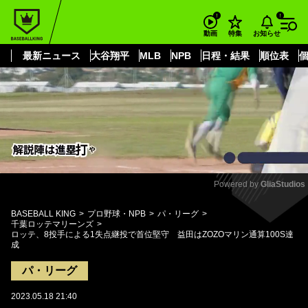
もっと見る
arrow_forward_ios
お知らせ
動画
特集
最新ニュース
大谷翔平
MLB
NPB
日程・結果
順位表
Powered by 
GliaStudios
Mute
BASEBALL KING
プロ野球・NPB
パ・リーグ
千葉ロッテマリーンズ
ロッテ、8投手による1失点継投で首位堅守 益田はZOZOマリン通算100S達
成
パ・リーグ
2023.05.18 21:40