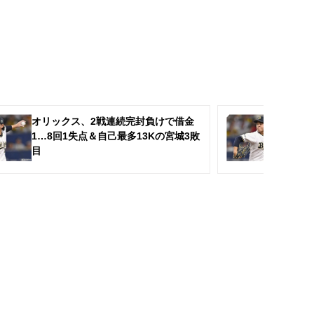
オリックス、2戦連続完封負けで借金
す
1…8回1失点＆自己最多13Kの宮城3敗
タ
目
献