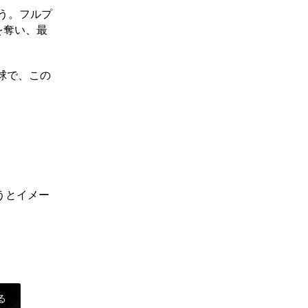
う。フルプ
を奪い、最
球で、この
うとイメー
る