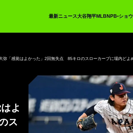
最新ニュース
大谷翔平
MLB
NPB
ショウ
大弥「感覚はよかった」2回無失点 85キロのスローカーブに場内どよ
覚はよ
ロのス