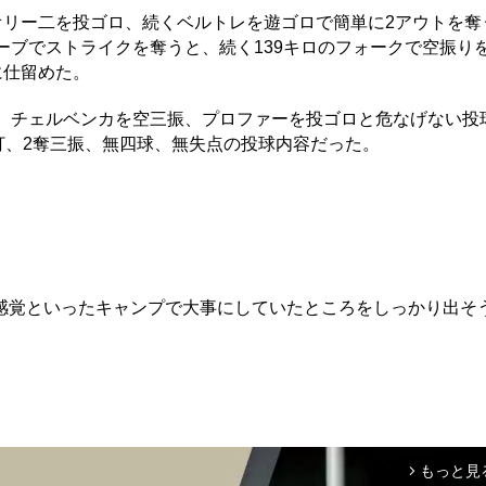
オリー二を投ゴロ、続くベルトレを遊ゴロで簡単に2アウトを奪
ーブでストライクを奪うと、続く139キロのフォークで空振り
に仕留めた。
、チェルベンカを空三振、プロファーを投ゴロと危なげない投
安打、2奪三振、無四球、無失点の投球内容だった。
覚といったキャンプで大事にしていたところをしっかり出そ
もっと見
arrow_forward_ios