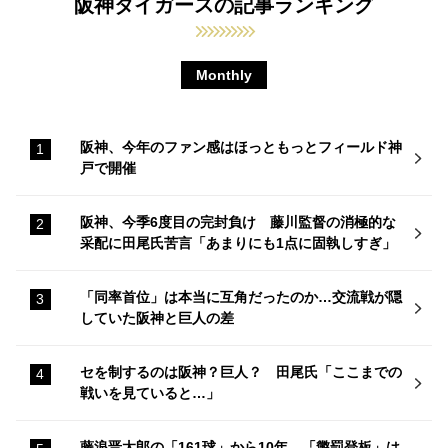
阪神タイガースの記事ランキング
Monthly
阪神、今年のファン感はほっともっとフィールド神
戸で開催
阪神、今季6度目の完封負け 藤川監督の消極的な
采配に田尾氏苦言「あまりにも1点に固執しすぎ」
「同率首位」は本当に互角だったのか…交流戦が隠
していた阪神と巨人の差
セを制するのは阪神？巨人？ 田尾氏「ここまでの
戦いを見ていると…」
藤浪晋太郎の「161球」から10年…「懲罰登板」は