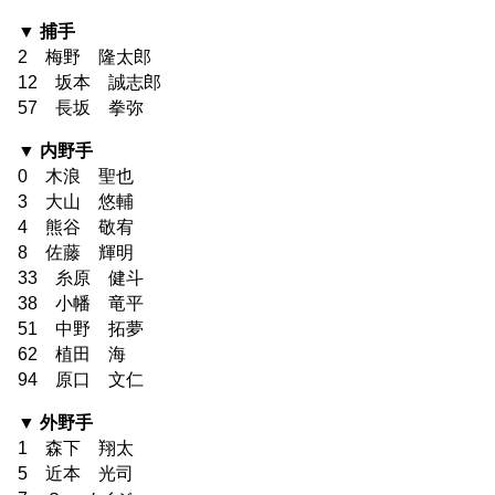
▼ 捕手
2 梅野 隆太郎
12 坂本 誠志郎
57 長坂 拳弥
▼ 内野手
0 木浪 聖也
3 大山 悠輔
4 熊谷 敬宥
8 佐藤 輝明
33 糸原 健斗
38 小幡 竜平
51 中野 拓夢
62 植田 海
94 原口 文仁
▼ 外野手
1 森下 翔太
5 近本 光司