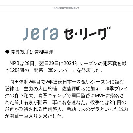
ADVERTISEMENT
◆
開幕投手は青柳晃洋
NPBは28日、翌日29日に2024年シーズンの開幕戦を戦
う12球団の「開幕一軍メンバー」を発表した。
岡田体制2年目で2年連続日本一を狙いシーズンに臨む
阪神は、主力の大山悠輔、佐藤輝明らに加え、昨季ブレイ
クの森下翔太、春季キャンプで岡田監督にMVPに指名さ
れた前川右京が開幕一軍に名を連ねた。投手では2年目の
飛躍が期待される門別啓人、新助っ人のゲラといった戦力
が開幕一軍入りを果たした。