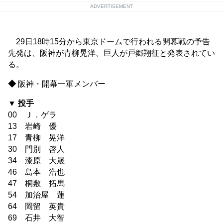
ADVERTISEMENT
29日18時15分から東京ドームで行われる開幕戦の予告
先発は、阪神が青柳晃洋、巨人が戸郷翔征と発表されてい
る。
◆
阪神・開幕一軍メンバー
▼ 投手
00 Ｊ．ゲラ
13 岩崎 優
17 青柳 晃洋
30 門別 啓人
34 漆原 大晟
46 島本 浩也
47 桐敷 拓馬
54 加治屋 蓮
64 岡留 英貴
69 石井 大智