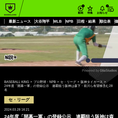
もっと見る
arrow_forward_ios
お知らせ
動画
特集
最新ニュース
大谷翔平
MLB
NPB
日程・結果
順位表
Powered by 
GliaStudios
Mute
BASEBALL KING
プロ野球・NPB
セ・リーグ
阪神タイガース
24年度「開幕一軍」の登録公示 連覇狙う阪神は森下・前川ら有望株含む28
名
セ・リーグ
2024.03.28 16:21
24年度「開幕一軍」の登録公示 連覇狙う阪神は森