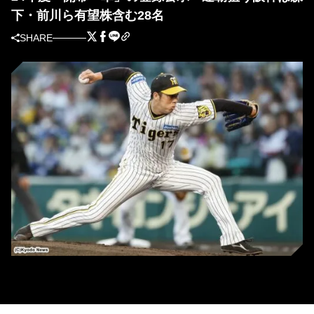
下・前川ら有望株含む28名
SHARE
阪神・青柳晃洋 (C) Kyodo News