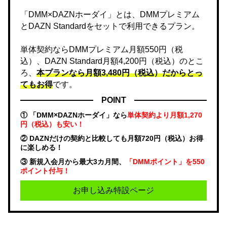
「DMM×DAZNホーダイ」とは、DMMプレミアム
とDAZN Standardをセットで利用できるプラン。
単体契約ならDMMプレミアム月額550円（税
込）、DAZN Standard月額4,200円（税込）のとこ
ろ、
本プランなら月額3,480円（税込）だからとっ
てもお得
です。
POINT
① 「DMM×DAZNホーダイ」なら
単体契約より月額1,270
円（税込）も安い！
② DAZNだけの契約と比較しても月額720円（税込）お得
に楽しめる！
③ 新規入会月から最大3カ月間、
「DMMポイント」を550
ポイント付与！
お申し込み特設ページ