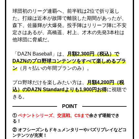
球団初のリーグ連覇へ、前半戦は2位で折り返し
た。打線は近本が故障で離脱した期間があったが、
森下、佐藤輝が大爆発。投手陣はリリーフ陣に不安
定さはあるが、高橋遥、村上、才木の先発3本柱は
他球団に脅威だ。
「DAZN Baseball」は、
月額2,300円（税込）で
DAZNのプロ野球コンテンツをすべて楽しめるプラ
ン
（月々払いの年間プランのみ）。
プロ野球だけを楽しみたい方は、
月額4,200円（税
込）のDAZN Standard​よりも1,900円お得
に視聴で
きる。
POINT
①
ペナントシリーズ、交流戦、CSまで
余さず堪能でき
る！
② オフシーズンもドキュメンタリーやバズリプレイなどコ
ンテンツが充実！