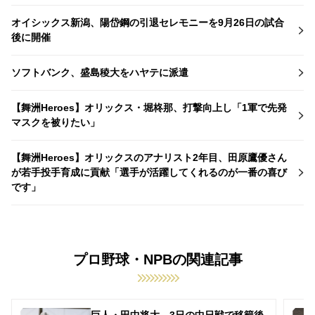
オイシックス新潟、陽岱鋼の引退セレモニーを9月26日の試合
後に開催
ソフトバンク、盛島稜大をハヤテに派遣
【舞洲Heroes】オリックス・堀柊那、打撃向上し「1軍で先発
マスクを被りたい」
【舞洲Heroes】オリックスのアナリスト2年目、田原鷹優さん
が若手投手育成に貢献「選手が活躍してくれるのが一番の喜び
です」
プロ野球・NPBの関連記事
巨人・田中将大、3日の中日戦で移籍後