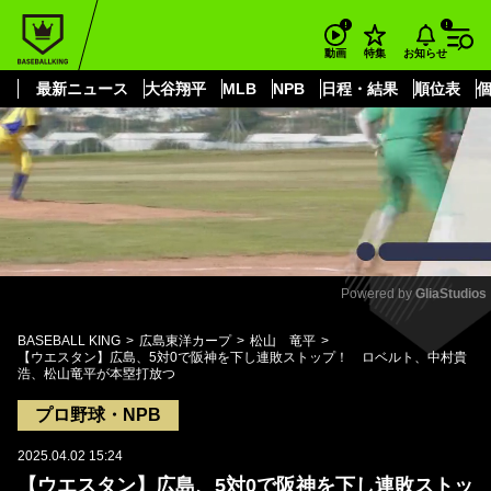
もっと見る
arrow_forward_ios
お知らせ
動画
特集
最新ニュース
大谷翔平
MLB
NPB
日程・結果
順位表
Powered by 
GliaStudios
Mute
BASEBALL KING
広島東洋カープ
松山 竜平
【ウエスタン】広島、5対0で阪神を下し連敗ストップ！ ロベルト、中村貴
浩、松山竜平が本塁打放つ
プロ野球・NPB
2025.04.02 15:24
【ウエスタン】広島、5対0で阪神を下し連敗ストッ