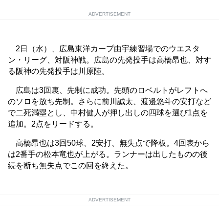
ADVERTISEMENT
2日（水）、広島東洋カープ由宇練習場でのウエスタ
ン・リーグ、対阪神戦。広島の先発投手は高橋昂也、対す
る阪神の先発投手は川原陸。
広島は3回裏、先制に成功。先頭のロベルトがレフトへ
のソロを放ち先制。さらに前川誠太、渡邉悠斗の安打など
で二死満塁とし、中村健人が押し出しの四球を選び1点を
追加。2点をリードする。
高橋昂也は3回50球、2安打、無失点で降板。4回表から
は2番手の松本竜也が上がる。ランナーは出したものの後
続を断ち無失点でこの回を終えた。
ADVERTISEMENT