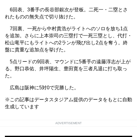
6回表、3番手の長谷部銀次が登板。二死一・二塁とさ
れたものの無失点で切り抜けた。
7回裏、一死から中村貴浩がライトへのソロを放ち1点
を追加。さらに上本崇司の三塁打で一死三塁とし、代打・
松山竜平にもライトへの2ランが飛び出し2点を奪う。終
盤に貴重な追加点を挙げた。
5点リードの9回表、マウンドに5番手の遠藤淳志が上が
る。野口恭佑、井坪陽生、豊田寛を三者凡退に打ち取っ
た。
広島は阪神に5対0で完勝した。
※この記事はデータスタジアム提供のデータをもとに自動
生成しています
ADVERTISEMENT