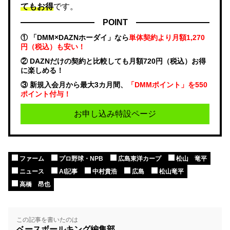
てもお得
です。
POINT
① 「DMM×DAZNホーダイ」なら
単体契約より月額1,270
円（税込）も安い！
② DAZNだけの契約と比較しても月額720円（税込）お得
に楽しめる！
③ 新規入会月から最大3カ月間、
「DMMポイント」を550
ポイント付与！
お申し込み特設ページ
ファーム
プロ野球・NPB
広島東洋カープ
松山 竜平
ニュース
AI記事
中村貴浩
広島
松山竜平
高橋 昂也
この記事を書いたのは
ベースボールキング編集部