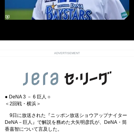
DeNA・筒香嘉智
ADVERTISEMENT
● DeNA 3 － 6 巨人 ○
＜2回戦・横浜＞
9日に放送された『ニッポン放送ショウアップナイター
DeNA－巨人』で解説を務めた大矢明彦氏が、DeNA・筒
香嘉智について言及した。