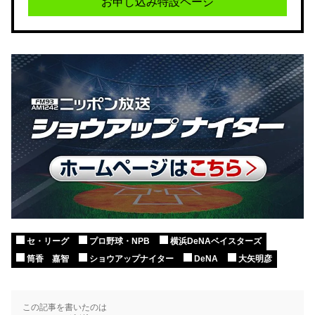
お申し込み特設ページ
セ・リーグ
プロ野球・NPB
横浜DeNAベイスターズ
筒香 嘉智
ショウアップナイター
DeNA
大矢明彦
この記事を書いたのは