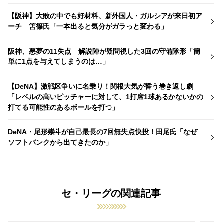
【阪神】大敗の中でも好材料、新外国人・ガルシアが来日初ア
ーチ 笘篠氏「一本出ると気分がガラっと変わる」
阪神、悪夢の11失点 解説陣が疑問視した3回の守備隊形「簡
単に1点を与えてしまうのは…」
【DeNA】激戦区争いに名乗り！関根大気が誓う巻き返し劇
「レベルの高いピッチャーに対して、1打席1球あるかないかの
打てる可能性のあるボールを打つ」
DeNA・尾形崇斗が自己最長の7回無失点快投！田尾氏「なぜ
ソフトバンクから出てきたのか」
セ・リーグの関連記事