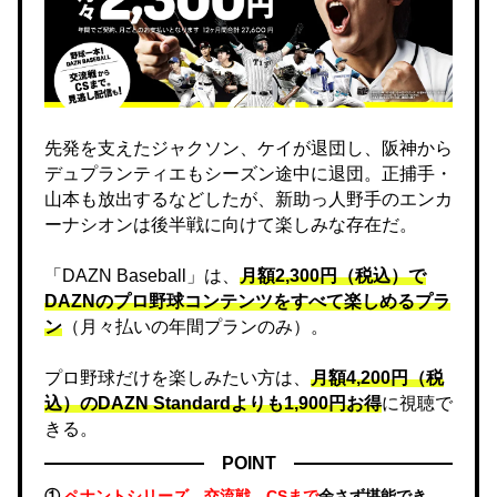
先発を支えたジャクソン、ケイが退団し、阪神から
デュプランティエもシーズン途中に退団。正捕手・
山本も放出するなどしたが、新助っ人野手のエンカ
ーナシオンは後半戦に向けて楽しみな存在だ。
「DAZN Baseball」は、
月額2,300円（税込）で
DAZNのプロ野球コンテンツをすべて楽しめるプラ
ン
（月々払いの年間プランのみ）。
プロ野球だけを楽しみたい方は、
月額4,200円（税
込）のDAZN Standard​よりも1,900円お得
に視聴で
きる。
POINT
①
ペナントシリーズ、交流戦、CSまで
余さず堪能でき