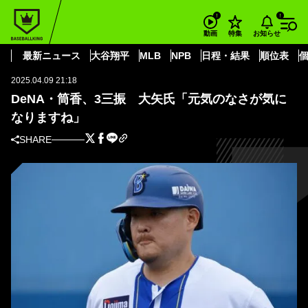
BASEBALL KING
横浜DeNAベイスターズ
筒香 嘉智
DeNA・筒香、3三振 大矢氏「元気のなさが気になりますね」
お知らせ
動画
特集
セ・リーグ
最新ニュース
大谷翔平
MLB
NPB
日程・結果
順位表
2025.04.09 21:18
DeNA・筒香、3三振 大矢氏「元気のなさが気に
なりますね」
SHARE