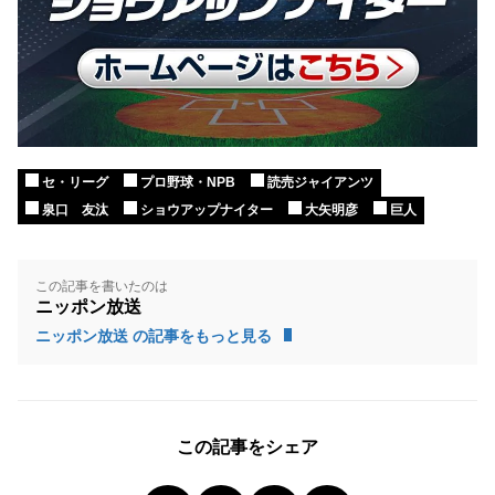
セ・リーグ
プロ野球・NPB
読売ジャイアンツ
泉口 友汰
ショウアップナイター
大矢明彦
巨人
この記事を書いたのは
ニッポン放送
ニッポン放送 の記事をもっと見る
この記事をシェア