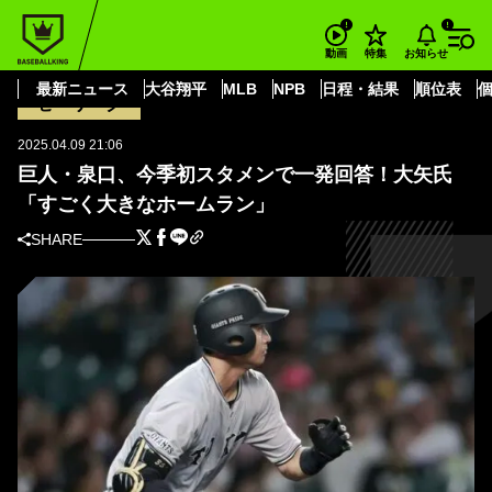
BASEBALL KING
読売ジャイアンツ
泉口 友汰
巨人・泉口、今季初スタメンで一発回答！大矢氏「すごく大きなホームラ
お知らせ
動画
特集
ン」
最新ニュース
大谷翔平
MLB
NPB
日程・結果
順位表
セ・リーグ
2025.04.09 21:06
巨人・泉口、今季初スタメンで一発回答！大矢氏
「すごく大きなホームラン」
SHARE