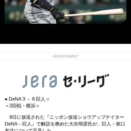
巨人・泉口友汰(C)Kyodo News
ADVERTISEMENT
● DeNA 3 － 6 巨人 ○
＜2回戦・横浜＞
9日に放送された『ニッポン放送ショウアップナイター
DeNA－巨人』で解説を務めた大矢明彦氏が、巨人・泉口
友汰について言及した。