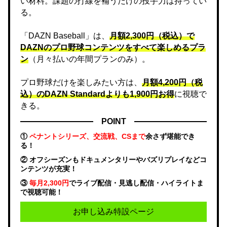
い材料。課題の打線を補うだけの投手力は持ってい
る。
「DAZN Baseball」は、
月額2,300円（税込）で
DAZNのプロ野球コンテンツをすべて楽しめるプラ
ン
（月々払いの年間プランのみ）。
プロ野球だけを楽しみたい方は、
月額4,200円（税
込）のDAZN Standard​よりも1,900円お得
に視聴で
きる。
POINT
①
ペナントシリーズ、交流戦、CSまで
余さず堪能でき
る！
② オフシーズンもドキュメンタリーやバズリプレイなどコ
ンテンツが充実！
③
毎月2,300円
でライブ配信・見逃し配信・ハイライトま
で視聴可能！
お申し込み特設ページ