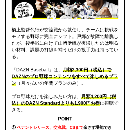
橋上監督代行が交流戦から就任し、チームは接戦を
モノする野球に完全にシフト。戸郷が故障で離脱し
たが、後半戦に向けて山﨑伊織が復帰したのは明る
い材料。課題の打線を補うだけの投手力は持ってい
る。
「DAZN Baseball」は、
月額2,300円（税込）で
DAZNのプロ野球コンテンツをすべて楽しめるプラ
ン
（月々払いの年間プランのみ）。
プロ野球だけを楽しみたい方は、
月額4,200円（税
込）のDAZN Standard​よりも1,900円お得
に視聴で
きる。
POINT
①
ペナントシリーズ、交流戦、CSまで
余さず堪能でき