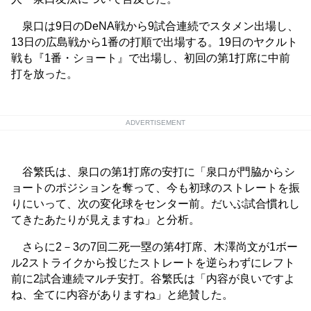
泉口は9日のDeNA戦から9試合連続でスタメン出場し、
13日の広島戦から1番の打順で出場する。19日のヤクルト
戦も『1番・ショート』で出場し、初回の第1打席に中前
打を放った。
ADVERTISEMENT
谷繁氏は、泉口の第1打席の安打に「泉口が門脇からシ
ョートのポジションを奪って、今も初球のストレートを振
りにいって、次の変化球をセンター前。だいぶ試合慣れし
てきたあたりが見えますね」と分析。
さらに2－3の7回二死一塁の第4打席、木澤尚文が1ボー
ル2ストライクから投じたストレートを逆らわずにレフト
前に2試合連続マルチ安打。谷繁氏は「内容が良いですよ
ね、全てに内容がありますね」と絶賛した。