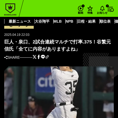
BASEBALL KING
読売ジャイアンツ
泉口 友汰
巨人・泉口、2試合連続マルチで打率.375！谷繁元信氏「全てに内容がありま
お知らせ
動画
特集
すよね」
最新ニュース
大谷翔平
MLB
NPB
日程・結果
順位表
セ・リーグ
2025.04.19 22:03
巨人・泉口、2試合連続マルチで打率.375！谷繁元
信氏「全てに内容がありますよね」
SHARE