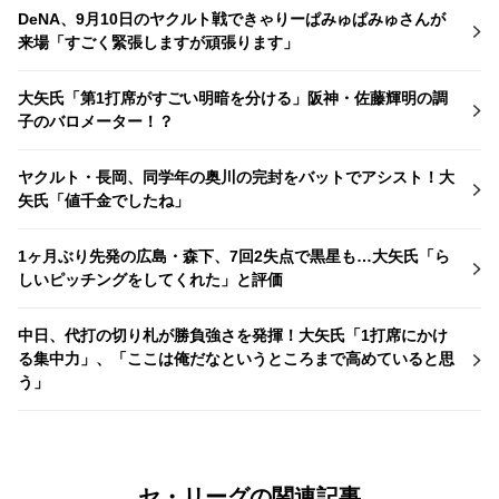
DeNA、9月10日のヤクルト戦できゃりーぱみゅぱみゅさんが
来場「すごく緊張しますが頑張ります」
大矢氏「第1打席がすごい明暗を分ける」阪神・佐藤輝明の調
子のバロメーター！？
ヤクルト・長岡、同学年の奥川の完封をバットでアシスト！大
矢氏「値千金でしたね」
1ヶ月ぶり先発の広島・森下、7回2失点で黒星も…大矢氏「ら
しいピッチングをしてくれた」と評価
中日、代打の切り札が勝負強さを発揮！大矢氏「1打席にかけ
る集中力」、「ここは俺だなというところまで高めていると思
う」
セ・リーグの関連記事