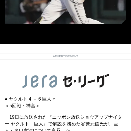
巨人・泉口友汰 (C)Kyodo News
ADVERTISEMENT
● ヤクルト 4 － 6 巨人 ○
＜5回戦・神宮＞
19日に放送された『ニッポン放送ショウアップナイタ
ー ヤクルト－巨人』で解説を務めた谷繁元信氏が、巨
人・泉口友汰について言及した。