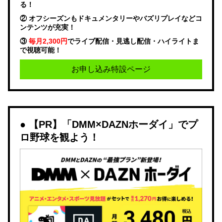
る！
② オフシーズンもドキュメンタリーやバズリプレイなどコ
ンテンツが充実！
③
毎月2,300円
でライブ配信・見逃し配信・ハイライトま
で視聴可能！
お申し込み特設ページ
【PR】「DMM×DAZNホーダイ」でプ
ロ野球を観よう！