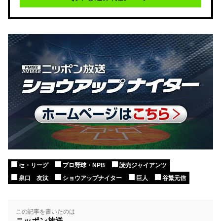
セ・リーグ
プロ野球・NPB
読売ジャイアンツ
泉口 友汰
ショウアップナイター
巨人
谷繁元信
この記事を書いたのは
ニッポン放送