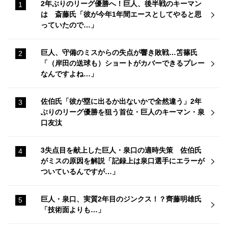
2年ぶりのリーグ優勝へ！巨人、後半戦のキーマン
は 斎藤氏「彼が今年1年間エースとしてやると思
っていたので…」
巨人、守備のミスからの失点が響き敗戦…笘篠氏
「（岸田の送球も）ショートがカバーできるプレー
なんですよね…」
佐伯氏「彼が塁に出るか出ないかで全然違う」2年
ぶりのリーグ優勝を狙う首位・巨人のキーマン・泉
口友汰
3失点目を献上した巨人・泉口の適時失策 佐伯氏
がミスの原因を解説「記録上は泉口選手にエラーが
ついているんですが…」
巨人・泉口、実質2年目のジンクス！？齊藤明雄氏
「技術面よりも…」