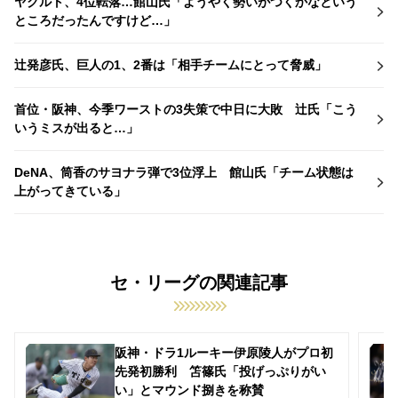
ヤクルト、4位転落…館山氏「ようやく勢いがつくかなという
ところだったんですけど…」
辻発彦氏、巨人の1、2番は「相手チームにとって脅威」
首位・阪神、今季ワーストの3失策で中日に大敗 辻氏「こう
いうミスが出ると…」
DeNA、筒香のサヨナラ弾で3位浮上 館山氏「チーム状態は
上がってきている」
セ・リーグの関連記事
阪神・ドラ1ルーキー伊原陵人がプロ初
先発初勝利 笘篠氏「投げっぷりがい
い」とマウンド捌きを称賛