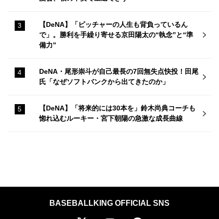
【DeNA】「ピッチャーの人生も背負っているん
で」。勝利を手繰り寄せる京田陽太の“執念”と“準
備力”
DeNA・尾形崇斗が自己最長の7回無失点快投！田尾
氏「なぜソフトバンクから出てきたのか」
【DeNA】「将来的には30本を」鈴木尚典コーチも
惚れ込むルーキー・宮下朝陽の急激な成長曲線
BASEBALLKING OFFICIAL SNS