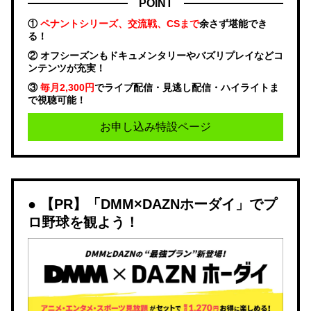
POINT
①
ペナントシリーズ、交流戦、CSまで
余さず堪能でき
る！
② オフシーズンもドキュメンタリーやバズリプレイなどコ
ンテンツが充実！
③
毎月2,300円
でライブ配信・見逃し配信・ハイライトま
で視聴可能！
お申し込み特設ページ
【PR】「DMM×DAZNホーダイ」でプ
ロ野球を観よう！