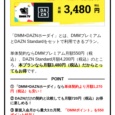
「DMM×DAZNホーダイ」とは、DMMプレミアム
とDAZN Standardをセットで利用できるプラン。
単体契約ならDMMプレミアム月額550円（税
込）、DAZN Standard月額4,200円（税込）のとこ
ろ、
本プランなら月額3,480円（税込）だからとっ
てもお得
です。
POINT
① 「DMM×DAZNホーダイ」なら
単体契約より月額1,270
円（税込）も安い！
② DAZNだけの契約と比較しても月額720円（税込）お得
に楽しめる！
③ 新規入会月から最大3カ月間、
「DMMポイント」を550
ポイント付与！