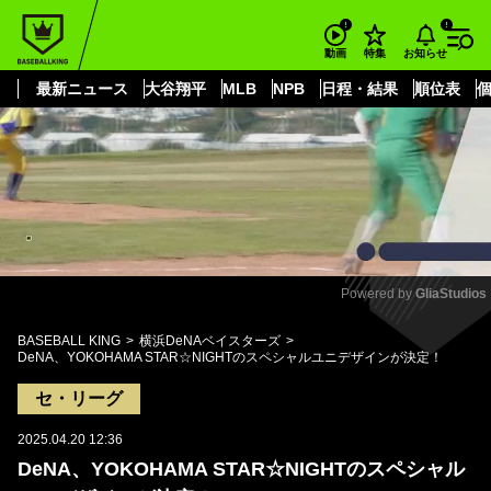
もっと見る
arrow_forward_ios
お知らせ
動画
特集
最新ニュース
大谷翔平
MLB
NPB
日程・結果
順位表
Powered by 
GliaStudios
Mute
BASEBALL KING
横浜DeNAベイスターズ
DeNA、YOKOHAMA STAR☆NIGHTのスペシャルユニデザインが決定！
セ・リーグ
2025.04.20 12:36
DeNA、YOKOHAMA STAR☆NIGHTのスペシャル