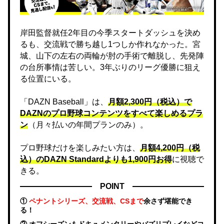
岸田監督就任2年目の今季スタートダッシュを決め
るも、交流戦で勝ち越し1つしか作れなかった。宮
城、山下の左右の両輪が肘の手術で離脱し、先発陣
の台所事情は苦しい。3年ぶりのリーグ優勝に狙え
る位置にいる。
「DAZN Baseball」は、
月額2,300円（税込）で
DAZNのプロ野球コンテンツをすべて楽しめるプラ
ン
（月々払いの年間プランのみ）。
プロ野球だけを楽しみたい方は、
月額4,200円（税
込）のDAZN Standard​よりも1,900円お得
に視聴で
きる。
POINT
①
ペナントシリーズ、交流戦、CSまで
余さず堪能でき
る！
② オフシーズンもドキュメンタリーやバズリプレイなどコ