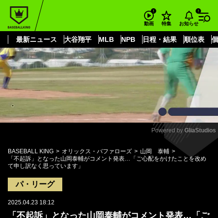
もっと見る
arrow_forward_ios
お知らせ
動画
特集
最新ニュース
大谷翔平
MLB
NPB
日程・結果
順位表
Powered by 
GliaStudios
Mute
BASEBALL KING
オリックス・バファローズ
山岡 泰輔
「不起訴」となった山岡泰輔がコメント発表…「ご心配をかけたことを改め
て申し訳なく思っています」
パ・リーグ
2025.04.23 18:12
「不起訴」となった山岡泰輔がコメント発表…「ご