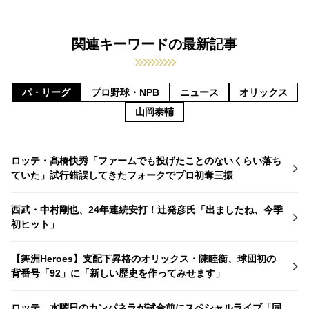
関連キーワードの最新記事
パ・リーグ
プロ野球・NPB
ニュース
オリックス
山岡泰輔
ロッテ・髙橋快秀「ファームでも投げたことのないくらい落ち
ていた」試行錯誤してきたフォークでプロ初奪三振
西武・中村剛也、24年連続安打！辻発彦氏「出ましたね、今季
初ヒット」
【舞洲Heroes】支配下昇格のオリックス・陳睦衡、球団初の
背番号「92」に「新しい歴史を作ってみせます」
ロッテ、水曜日のカンパネラが試合前にスペシャルライブ「同