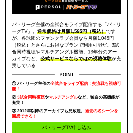
パ・リーグ主催の全試合をライブ配信する「パ・リ
ーグTV」。
通常価格は月額1,595円（税込）
です
が、各球団のファンクラブ会員なら月額1,045円
（税込）とさらにお得なプランで利用可能だ。3試
合同時視聴やマルチアングル機能、13年分のアー
カイブなど、
公式サービスならではの視聴体験
が充
実している
POINT
① パ・リーグ主催の
全試合をライブ配信！交流戦も視聴可
能！
②
3試合同時視聴
や
マルチアングル
など、独自の高機能が
充実！
③ 2012年以降のアーカイブも見放題。
過去の名シーンを
回想できる！
パ・リーグTV申し込み