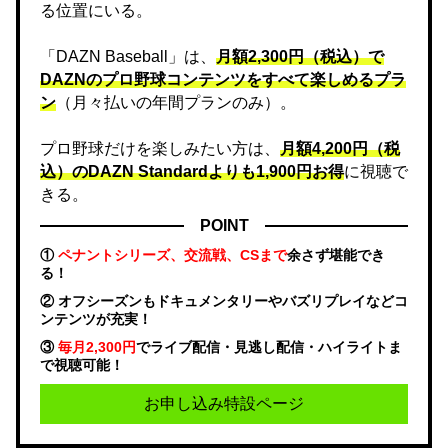
る位置にいる。
「DAZN Baseball」は、
月額2,300円（税込）で
DAZNのプロ野球コンテンツをすべて楽しめるプラ
ン
（月々払いの年間プランのみ）。
プロ野球だけを楽しみたい方は、
月額4,200円（税
込）のDAZN Standard​よりも1,900円お得
に視聴で
きる。
POINT
①
ペナントシリーズ、交流戦、CSまで
余さず堪能でき
る！
② オフシーズンもドキュメンタリーやバズリプレイなどコ
ンテンツが充実！
③
毎月2,300円
でライブ配信・見逃し配信・ハイライトま
で視聴可能！
お申し込み特設ページ