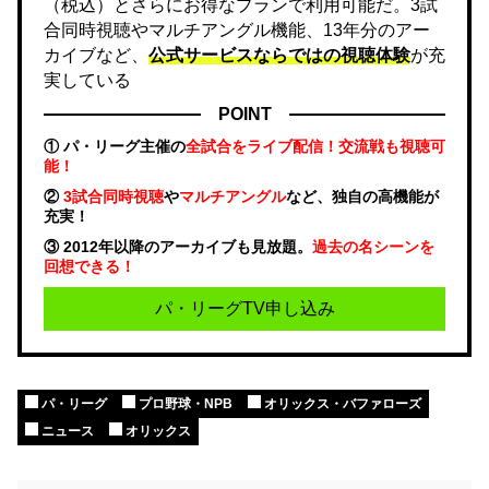
（税込）とさらにお得なプランで利用可能だ。3試
合同時視聴やマルチアングル機能、13年分のアー
カイブなど、
公式サービスならではの視聴体験
が充
実している
POINT
① パ・リーグ主催の
全試合をライブ配信！交流戦も視聴可
能！
②
3試合同時視聴
や
マルチアングル
など、独自の高機能が
充実！
③ 2012年以降のアーカイブも見放題。
過去の名シーンを
回想できる！
パ・リーグTV申し込み
パ・リーグ
プロ野球・NPB
オリックス・バファローズ
ニュース
オリックス