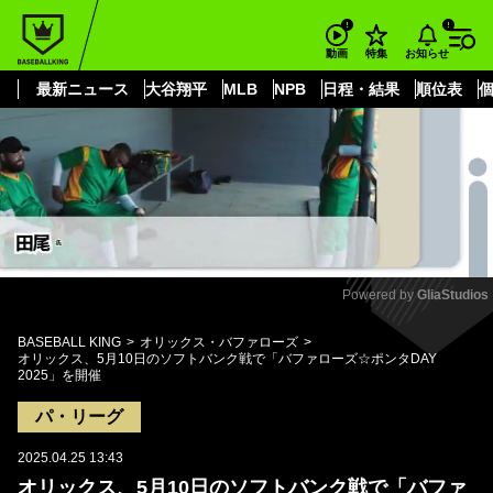
もっと見る
arrow_forward_ios
お知らせ
動画
特集
最新ニュース
大谷翔平
MLB
NPB
日程・結果
順位表
Powered by 
GliaStudios
Mute
BASEBALL KING
オリックス・バファローズ
オリックス、5月10日のソフトバンク戦で「バファローズ☆ポンタDAY
2025」を開催
パ・リーグ
2025.04.25 13:43
オリックス、5月10日のソフトバンク戦で「バファ