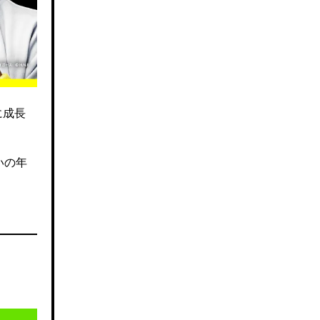
に成長
いの年