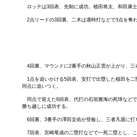
ロッテは3回表、先制に成功。植田将太、和田康士
2点リードの3回裏、二木は適時打などで3点を奪
4回裏、マウンドに2番手の秋山正雲が上がり、三
1点を追いかける5回表、安打で出塁した植田を二塁
同点に追いつく。
同点で迎えた6回表、代打の石垣雅海の死球などで
勝ち越しに成功する。
6回裏、3番手の澤田圭佑が登板し、三者凡退に打
7回表、宮崎竜成の二塁打などで一死二塁とし、こ