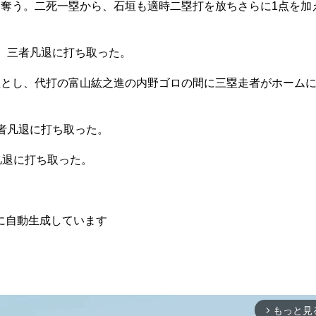
を奪う。二死一塁から、石垣も適時二塁打を放ちさらに1点を加
。三者凡退に打ち取った。
とし、代打の富山紘之進の内野ゴロの間に三塁走者がホームに
者凡退に打ち取った。
凡退に打ち取った。
に自動生成しています
もっと見
arrow_forward_ios