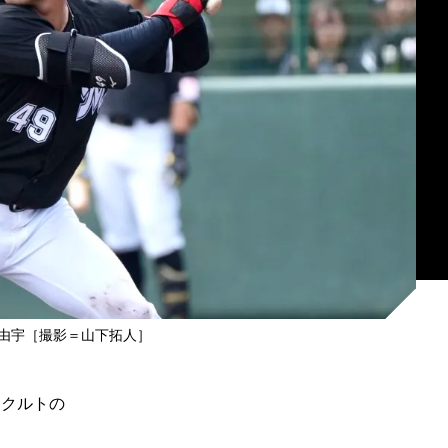
由宇［撮影＝山下拓人］
ヤクルトの