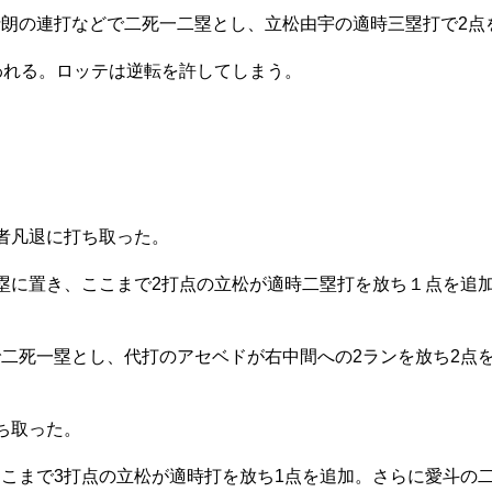
朗の連打などで二死一二塁とし、立松由宇の適時三塁打で2点
われる。ロッテは逆転を許してしまう。
者凡退に打ち取った。
に置き、ここまで2打点の立松が適時二塁打を放ち１点を追加
二死一塁とし、代打のアセベドが右中間への2ランを放ち2点
ち取った。
こまで3打点の立松が適時打を放ち1点を追加。さらに愛斗の