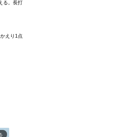
える。長打
かえり1点
る