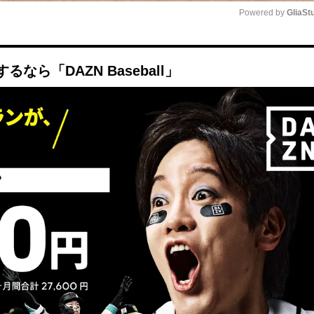
Powered by 
GliaSt
Mute
ら「DAZN Baseball」