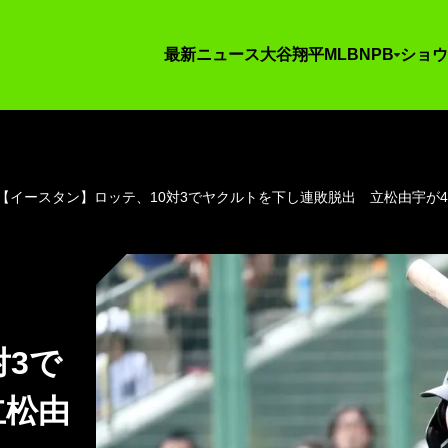
最新ニュース
大谷翔平
MLB
NPB
ショウ
【イースタン】ロッテ、10対3でヤクルトを下し連敗脱出 立松由宇が
対3で
立松由