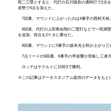
死二三塁とすると、代打の石川慎吾の適時打で2点
攻勢で4点を加えた。
7回裏、マウンドに上がったのは4番手の西村天裕
8回表、代打の上田希由翔の二塁打などで一死満塁
を追加。得点を2ケタに乗せた。
8回裏、マウンドに5番手の坂本光士郎が上がり三
7点リードの9回裏、6番手の早坂響が登板し三者
ロッテはヤクルトに10対3で勝利。
※この記事はデータスタジアム提供のデータをもと