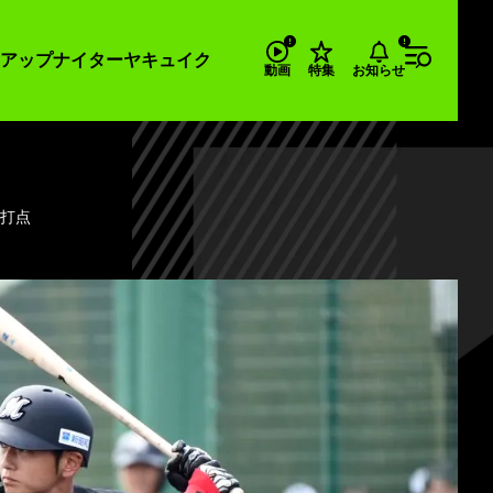
アップナイター
ヤキュイク
お知らせ
動画
特集
4打点