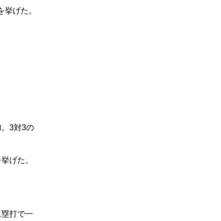
を挙げた。
。3対3の
を挙げた。
二塁打で一