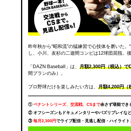
昨年秋から“昭和流”の猛練習で心技体を磨いた。
し、小川、友杉の二遊間コンビは12球団屈指。
「DAZN Baseball」は、
月額2,300円（税込）
間プランのみ）。
プロ野球だけを楽しみたい方は、
月額4,200円（税
①
ペナントシリーズ、交流戦、CSまで
余さず堪能でき
② オフシーズンもドキュメンタリーやバズリプレイな
③
毎月2,300円
でライブ配信・見逃し配信・ハイライト