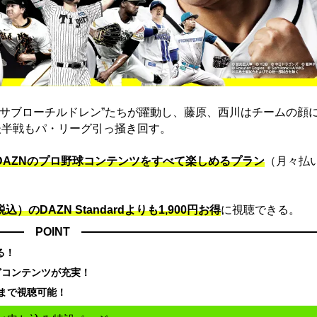
“サブローチルドレン”たちが躍動し、藤原、西川はチームの顔
後半戦もパ・リーグ引っ掻き回す。
でDAZNのプロ野球コンテンツをすべて楽しめるプラン
（月々払
込）のDAZN Standard​よりも1,900円お得
に視聴できる。
POINT
る！
どコンテンツが充実！
まで視聴可能！