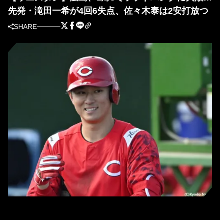
先発・滝田一希が4回6失点、佐々木泰は2安打放つ
SHARE
広島・佐々木泰 (C)Kyodo News