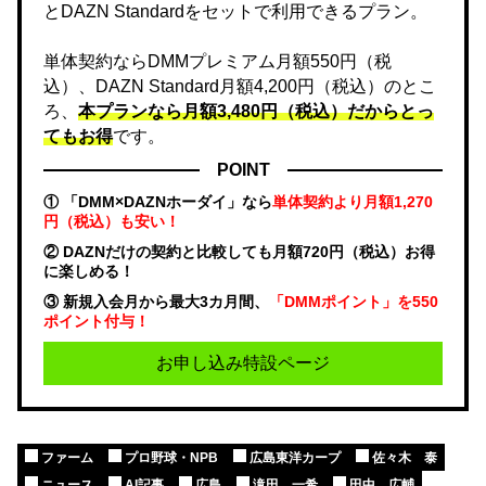
とDAZN Standardをセットで利用できるプラン。
単体契約ならDMMプレミアム月額550円（税
込）、DAZN Standard月額4,200円（税込）のとこ
ろ、
本プランなら月額3,480円（税込）だからとっ
てもお得
です。
POINT
① 「DMM×DAZNホーダイ」なら
単体契約より月額1,270
円（税込）も安い！
② DAZNだけの契約と比較しても月額720円（税込）お得
に楽しめる！
③ 新規入会月から最大3カ月間、
「DMMポイント」を550
ポイント付与！
お申し込み特設ページ
ファーム
プロ野球・NPB
広島東洋カープ
佐々木 泰
ニュース
AI記事
広島
滝田 一希
田中 広輔