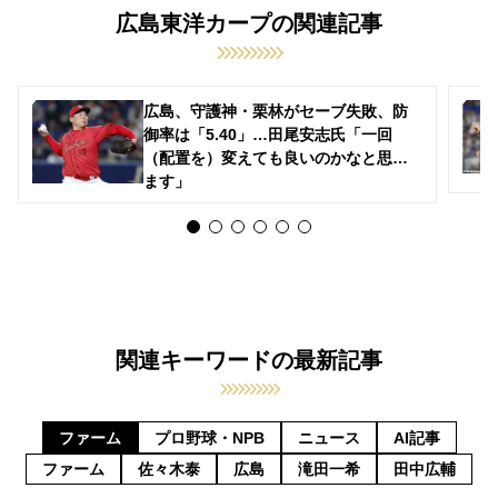
広島東洋カープの関連記事
広島、守護神・栗林がセーブ失敗、防
御率は「5.40」…田尾安志氏「一回
（配置を）変えても良いのかなと思い
ます」
関連キーワードの最新記事
ファーム
プロ野球・NPB
ニュース
AI記事
ファーム
佐々木泰
広島
滝田一希
田中広輔