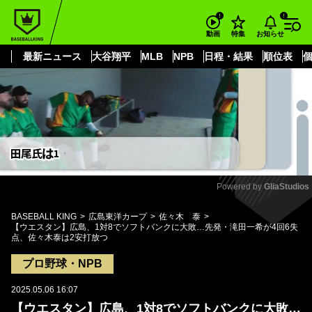
もっと見る
arrow_forward_ios
お知らせ
動画
特集
最新ニュース
大谷翔平
MLB
NPB
日程・結果
順位表
Powered by 
GliaStudios
Mute
BASEBALL KING
広島東洋カープ
佐々木 泰
【ウエスタン】広島、1対8でソフトバンクに大敗…先発・滝田一希が4回6失
点、佐々木泰は2安打放つ
プロ野球・NPB
2025.05.06 16:07
【ウエスタン】広島、1対8でソフトバンクに大敗…