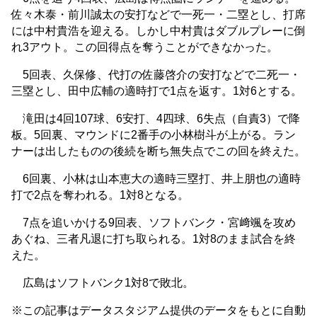
佐々木泰・前川誠太の安打などで一死一・二塁とし、打席
には中村貴浩を迎える。しかし中村貴はダブルプレーに倒
れ3アウト。この回得点を奪うことができなかった。
5回表、久保修、代打の佐藤啓介の安打などで二死一・
三塁とし、田中広輔の適時打で1点を返す。1対6とする。
滝田は4回107球、6安打、4四球、6失点（自責3）で降
板。5回裏、マウンドに2番手の小林樹斗が上がる。ラン
ナーは出したものの後続を断ち無失点でこの回を終えた。
6回裏、小林は山本恵大の適時三塁打、井上朋也の適時
打で2点を奪われる。1対8となる。
7点を追いかける9回表、ソフトバンク・宮﨑颯を攻め
あぐね、三者凡退に打ち取られる。1対8のまま試合を終
えた。
広島はソフトバンク1対8で敗北。
※この記事はデータスタジアム提供のデータをもとに自動