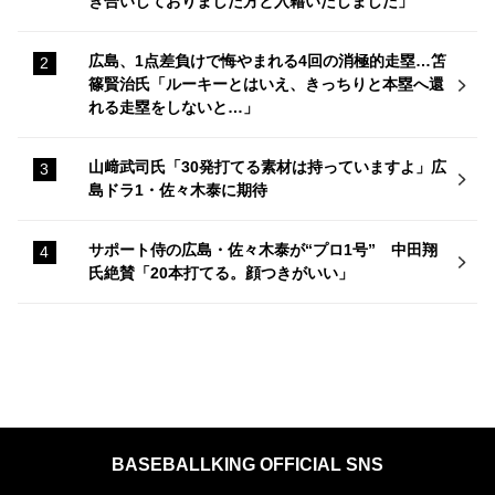
き合いしておりました方と入籍いたしました」
広島、1点差負けで悔やまれる4回の消極的走塁…笘
篠賢治氏「ルーキーとはいえ、きっちりと本塁へ還
れる走塁をしないと…」
山﨑武司氏「30発打てる素材は持っていますよ」広
島ドラ1・佐々木泰に期待
サポート侍の広島・佐々木泰が“プロ1号” 中田翔
氏絶賛「20本打てる。顔つきがいい」
BASEBALLKING OFFICIAL SNS