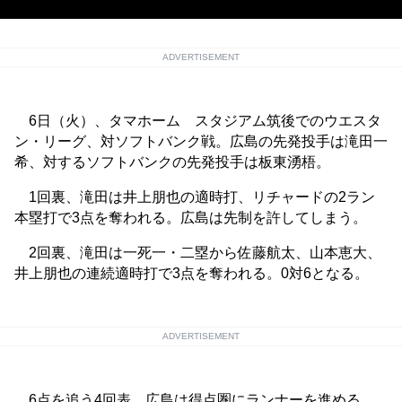
ADVERTISEMENT
6日（火）、タマホーム スタジアム筑後でのウエスタ
ン・リーグ、対ソフトバンク戦。広島の先発投手は滝田一
希、対するソフトバンクの先発投手は板東湧梧。
1回裏、滝田は井上朋也の適時打、リチャードの2ラン
本塁打で3点を奪われる。広島は先制を許してしまう。
2回裏、滝田は一死一・二塁から佐藤航太、山本恵大、
井上朋也の連続適時打で3点を奪われる。0対6となる。
ADVERTISEMENT
6点を追う4回表、広島は得点圏にランナーを進める。