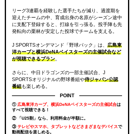
リーグ3連覇を経験した選手たちが減り、過渡期を
迎えたチームの中、育成出身の名原がシーズン途中
に支配下登録すると、打線を引っ張る。投手陣も先
発転向の栗林が安定した投球でチームを支える。
J SPORTSオンデマンド「野球パック」は、
広島東
洋カープと横浜DeNAベイスターズの主催試合など
が視聴できるプラン
。
さらに、中日ドラゴンズの一部主催試合、J
SPORTSオリジナルの野球番組や
侍ジャパン公認
番組
も楽しめる。
POINT
①
広島東洋カープ、横浜DeNAベイスターズの主催試合
は
すべて視聴できる！
② 「U25割」なら、利用料金が半額に。
③
テレビやスマホ、タブレットなどさまざまなデバイス
で
動画配信を楽しめる。