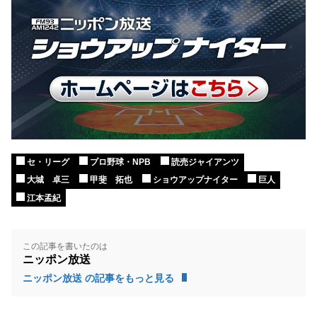
セ・リーグ
プロ野球・NPB
読売ジャイアンツ
大城 卓三
甲斐 拓也
ショウアップナイター
巨人
江本孟紀
この記事を書いたのは
ニッポン放送
ニッポン放送 の記事をもっと見る