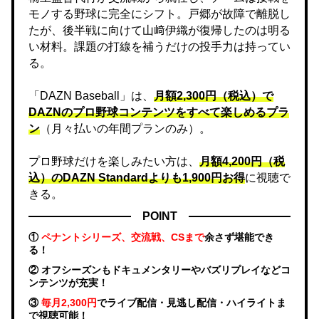
モノする野球に完全にシフト。戸郷が故障で離脱し
たが、後半戦に向けて山﨑伊織が復帰したのは明る
い材料。課題の打線を補うだけの投手力は持ってい
る。
「DAZN Baseball」は、
月額2,300円（税込）で
DAZNのプロ野球コンテンツをすべて楽しめるプラ
ン
（月々払いの年間プランのみ）。
プロ野球だけを楽しみたい方は、
月額4,200円（税
込）のDAZN Standard​よりも1,900円お得
に視聴で
きる。
POINT
①
ペナントシリーズ、交流戦、CSまで
余さず堪能でき
る！
② オフシーズンもドキュメンタリーやバズリプレイなどコ
ンテンツが充実！
③
毎月2,300円
でライブ配信・見逃し配信・ハイライトま
で視聴可能！