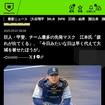
BASEBALL KING
読売ジャイアンツ
甲斐 拓也
巨人・甲斐、チーム最多の先発マスク 江本氏「疲れが出てくる」、「今日
お知らせ
動画
特集
みたいな日は早く代えて大城を被せたほうが」
最新ニュース
大谷翔平
MLB
NPB
日程・結果
順位表
セ・リーグ
2025.05.07 08:00
巨人・甲斐、チーム最多の先発マスク 江本氏「疲
れが出てくる」、「今日みたいな日は早く代えて大
城を被せたほうが」
SHARE