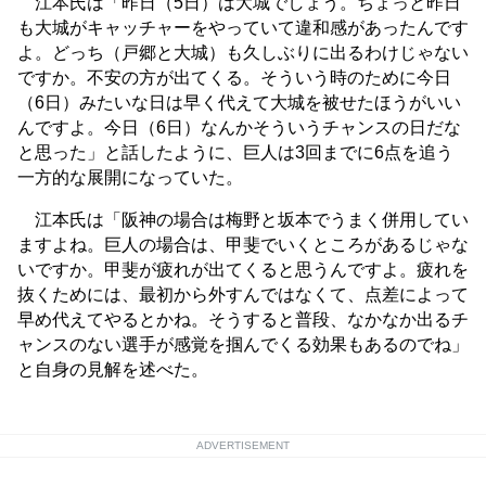
江本氏は「昨日（5日）は大城でしょう。ちょっと昨日
も大城がキャッチャーをやっていて違和感があったんです
よ。どっち（戸郷と大城）も久しぶりに出るわけじゃない
ですか。不安の方が出てくる。そういう時のために今日
（6日）みたいな日は早く代えて大城を被せたほうがいい
んですよ。今日（6日）なんかそういうチャンスの日だな
と思った」と話したように、巨人は3回までに6点を追う
一方的な展開になっていた。
江本氏は「阪神の場合は梅野と坂本でうまく併用してい
ますよね。巨人の場合は、甲斐でいくところがあるじゃな
いですか。甲斐が疲れが出てくると思うんですよ。疲れを
抜くためには、最初から外すんではなくて、点差によって
早め代えてやるとかね。そうすると普段、なかなか出るチ
ャンスのない選手が感覚を掴んでくる効果もあるのでね」
と自身の見解を述べた。
ADVERTISEMENT