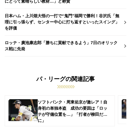
にとって素晴らしい教材…」と称賛
日本ハム・上川畑大悟の一打で“鬼門”福岡で勝利！谷沢氏「無
理に引っ張らず、センター中心に打ち返すといったスイング」
を評価
ロッテ・廣池康志郎「勝ちに貢献できるよう」7日のオリック
ス戦に先発
パ・リーグの関連記事
ソフトバンク・周東佑京が激レア！自
身初の単独本盗 成功の要因は「ロッ
テが守備位置を…」「打者が柳田だけ
に」