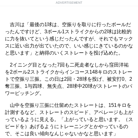
ADVERTISEMENT
吉川は「最後の1球は、空振りを取りに行ったボールだ
ったんですけど、3ボール1ストライクからの2球は比較的
に力を抜いてという感じだったんですが、それでもマック
スに近い出力が出ていたので、いい感じにきているのかな
と思います」と納得のいくストレートを投げ込めた。
2イニング目となった7回も二死走者なしから窪田洋祐
を2ボール2ストライクからインコース148キロのストレー
トで空振り三振。この日は2回・28球を投げ、被安打0、2
奪三振、1与四球、無失点、28球中20球がストレートのパ
ワーピッチング。
山中を空振り三振に仕留めたストレートは、151キロを
計測するなど、ストレートのスピード、アベレージも上が
っているように見える。「上がっていると思います。（ス
ピードを）あげるようにトレーニングとかやっているの
で、そこは良い傾向なんじゃないかなと思います」