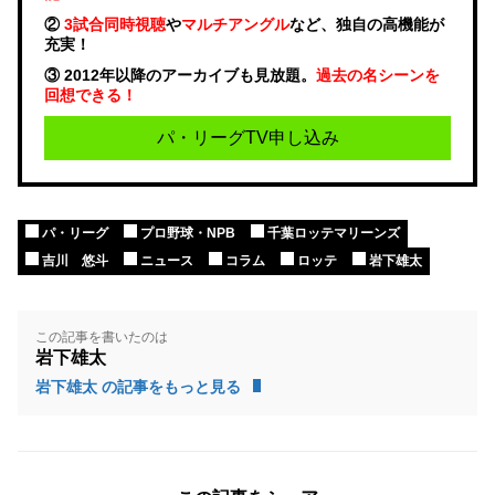
②
3試合同時視聴
や
マルチアングル
など、独自の高機能が
充実！
③ 2012年以降のアーカイブも見放題。
過去の名シーンを
回想できる！
パ・リーグTV申し込み
パ・リーグ
プロ野球・NPB
千葉ロッテマリーンズ
吉川 悠斗
ニュース
コラム
ロッテ
岩下雄太
この記事を書いたのは
岩下雄太
岩下雄太 の記事をもっと見る