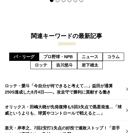
関連キーワードの最新記事
パ・リーグ
プロ野球・NPB
ニュース
コラム
ロッテ
吉川悠斗
岩下雄太
ロッテ・愛斗「今自分が何できると考えて…」益田が通算
250S達成した8月4日――。攻走守で勝利に貢献する働き
オリックス・田嶋大樹が先発復帰も5回3失点で黒星発進…「球
威というよりも、球質やコントロールで戦えると…」
楽天・岸孝之、7回2安打1失点の好投で連敗ストップ！「若手