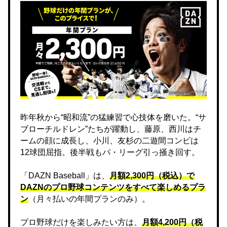
昨年秋から“昭和流”の猛練習で心技体を磨いた。“サ
ブローチルドレン”たちが躍動し、藤原、西川はチ
ームの顔に成長し、小川、友杉の二遊間コンビは
12球団屈指。後半戦もパ・リーグ引っ掻き回す。
「DAZN Baseball」は、
月額2,300円（税込）で
DAZNのプロ野球コンテンツをすべて楽しめるプラ
ン
（月々払いの年間プランのみ）。
プロ野球だけを楽しみたい方は、
月額4,200円（税