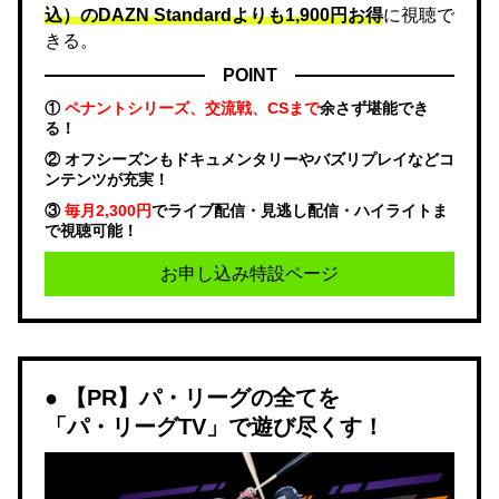
込）のDAZN Standard​よりも1,900円お得
に視聴で
きる。
POINT
①
ペナントシリーズ、交流戦、CSまで
余さず堪能でき
る！
② オフシーズンもドキュメンタリーやバズリプレイなどコ
ンテンツが充実！
③
毎月2,300円
でライブ配信・見逃し配信・ハイライトま
で視聴可能！
お申し込み特設ページ
【PR】パ・リーグの全てを
「パ・リーグTV」で遊び尽くす！