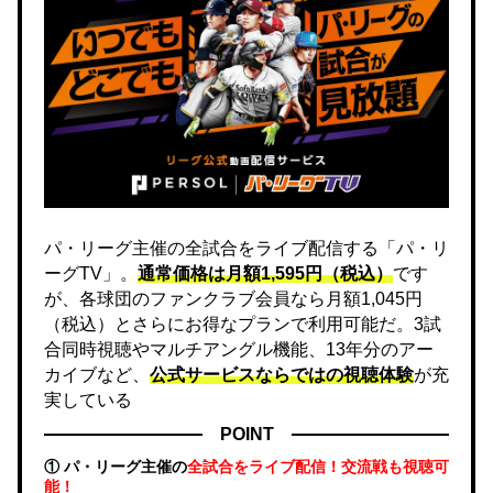
パ・リーグ主催の全試合をライブ配信する「パ・リ
ーグTV」。
通常価格は月額1,595円（税込）
です
が、各球団のファンクラブ会員なら月額1,045円
（税込）とさらにお得なプランで利用可能だ。3試
合同時視聴やマルチアングル機能、13年分のアー
カイブなど、
公式サービスならではの視聴体験
が充
実している
POINT
① パ・リーグ主催の
全試合をライブ配信！交流戦も視聴可
能！