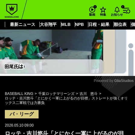
もっと見る
arrow_forward_ios
お知らせ
動画
特集
最新ニュース
大谷翔平
MLB
NPB
日程・結果
順位表
Powered by 
GliaStudios
Mute
BASEBALL KING
千葉ロッテマリーンズ
吉川 悠斗
ロッテ・吉川悠斗「とにかく一軍に上がるのが目標」ストレートが強くオリ
ックス二軍戦では力勝負
パ・リーグ
2026.05.10 09:00
ロッテ・吉川悠斗「とにかく一軍に上がるのが目