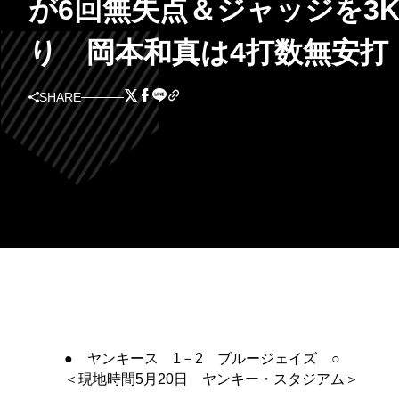
が6回無失点＆ジャッジを3
り 岡本和真は4打数無安打
SHARE
● ヤンキース 1－2 ブルージェイズ ○
＜現地時間5月20日 ヤンキー・スタジアム＞