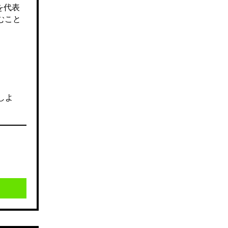
を代表
むこと
しよ