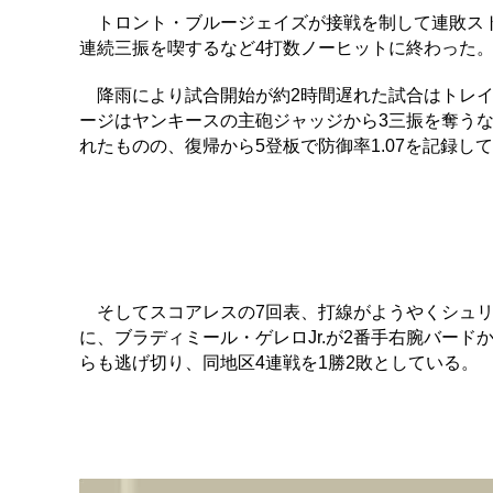
トロント・ブルージェイズが接戦を制して連敗スト
連続三振を喫するなど4打数ノーヒットに終わった
降雨により試合開始が約2時間遅れた試合はトレイ
ージはヤンキースの主砲ジャッジから3三振を奪うな
れたものの、復帰から5登板で防御率1.07を記録し
そしてスコアレスの7回表、打線がようやくシュリ
に、ブラディミール・ゲレロJr.が2番手右腕バー
らも逃げ切り、同地区4連戦を1勝2敗としている。