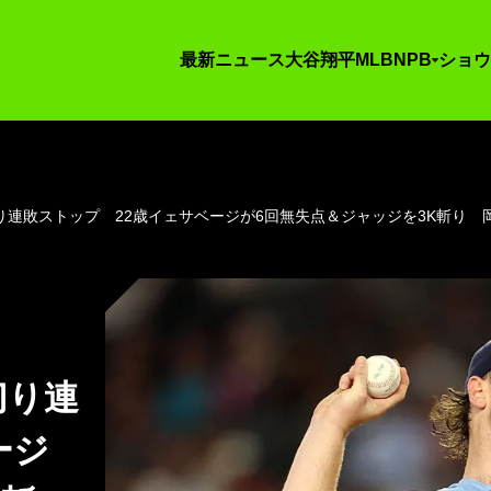
最新ニュース
大谷翔平
MLB
NPB
ショウ
連敗ストップ 22歳イェサベージが6回無失点＆ジャッジを3K斬り 
切り連
ージ