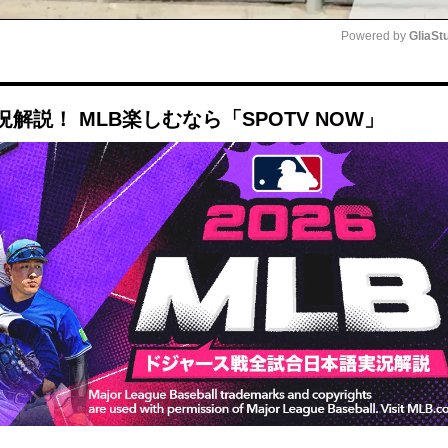
Powered by 
GliaSt
Mute
説！ MLB楽しむなら「SPOTV NOW」