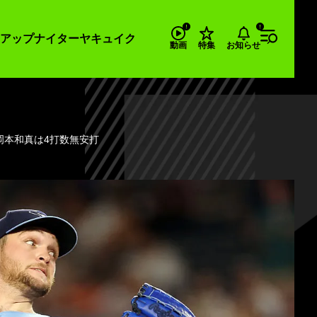
アップナイター
ヤキュイク
お知らせ
動画
特集
岡本和真は4打数無安打