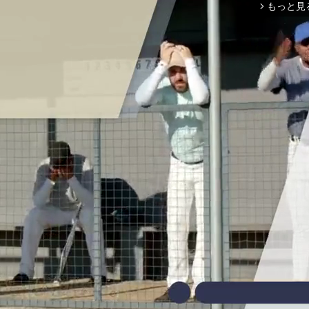
もっと見
arrow_forward_ios