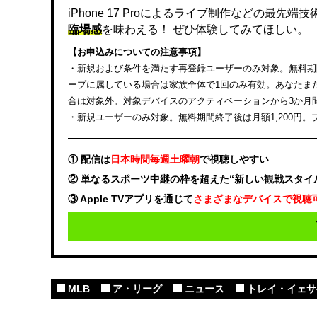
iPhone 17 Proによるライブ制作などの最先
臨場感
を味わえる！ ぜひ体験してみてほしい。
【お申込みについての注意事項】
・新規および条件を満たす再登録ユーザーのみ対象。無料期間終
ープに属している場合は家族全体で1回のみ有効。あなたまたは
合は対象外。対象デバイスのアクティベーションから3か月
・新規ユーザーのみ対象。無料期間終了後は月額1,200円
① 配信は
日本時間毎週土曜朝
で視聴しやすい
② 単なるスポーツ中継の枠を超えた“新しい観戦スタイ
③ Apple TVアプリを通じて
さまざまなデバイスで視聴
MLB
ア・リーグ
ニュース
トレイ・イェサ