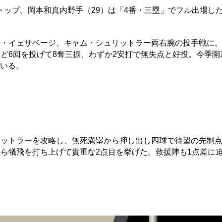
ップ。岡本和真内野手（29）は「4番・三塁」でフル出場した
。
・イェサベージ、キャム・シュリットラー両右腕の投手戦に
ど6回を投げて8奪三振、わずか2安打で無失点と好投。今季開
ている。
ットラーを攻略し、無死満塁から押し出し四球で待望の先制
ドから犠飛を打ち上げて貴重な2点目を挙げた。救援陣も1点差に