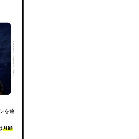
ズンを通
は
月額