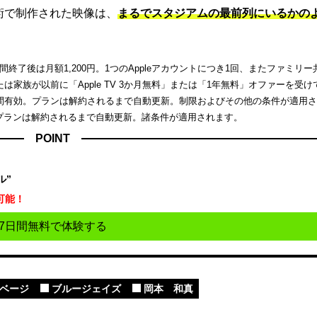
端技術で制作された映像は、
まるでスタジアムの最前列にいるかの
了後は月額1,200円。1つのAppleアカウントにつき1回、またファミリー
家族が以前に「Apple TV 3か月無料」または「1年無料」オファーを受け
間有効。プランは解約されるまで自動更新。制限およびその他の条件が適用
。プランは解約されるまで自動更新。諸条件が適用されます。
POINT
ル”
可能！
7日間無料で体験する
ベージ
ブルージェイズ
岡本 和真