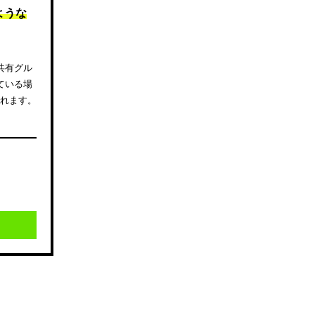
ような
共有グル
ている場
されます。