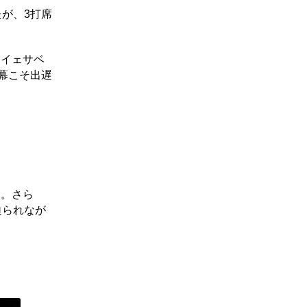
が、3打席
。イェサベ
幕こそ出遅
点。さら
迫られなが