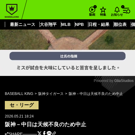
もっと見る
arrow_forward_ios
お知らせ
動画
特集
最新ニュース
大谷翔平
MLB
NPB
日程・結果
順位表
Powered by 
GliaStudios
Mute
BASEBALL KING
阪神タイガース
阪神－中日は天候不良のため中止
セ・リーグ
2026.05.21 18:24
阪神－中日は天候不良のため中止
SHARE