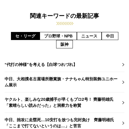
関連キーワードの最新記事
セ・リーグ
プロ野球・NPB
ニュース
中日
阪神
“代打の神様”を考える【白球つれづれ】
中日、大相撲名古屋場所懸賞旗・ナナちゃん特別装飾ユニホー
ム展示
ヤクルト、楽しみな20歳捕手が早くもプロ2号！ 齊藤明雄氏
「素晴らしい読みだった」と洞察力を称賛
中日、拙攻に走塁死…10安打を放つも完封負け 齊藤明雄氏
「ここまで打てないというのは…」と苦言