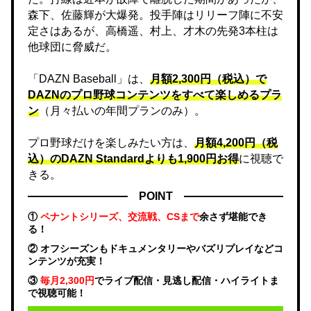
森下、佐藤輝が大爆発。投手陣はリリーフ陣に不安
定さはあるが、高橋遥、村上、才木の先発3本柱は
他球団に脅威だ。
「DAZN Baseball」は、
月額2,300円（税込）で
DAZNのプロ野球コンテンツをすべて楽しめるプラ
ン
（月々払いの年間プランのみ）。
プロ野球だけを楽しみたい方は、
月額4,200円（税
込）のDAZN Standard​よりも1,900円お得
に視聴で
きる。
POINT
①
ペナントシリーズ、交流戦、CSまで
余さず堪能でき
る！
② オフシーズンもドキュメンタリーやバズリプレイなどコ
ンテンツが充実！
③
毎月2,300円
でライブ配信・見逃し配信・ハイライトま
で視聴可能！