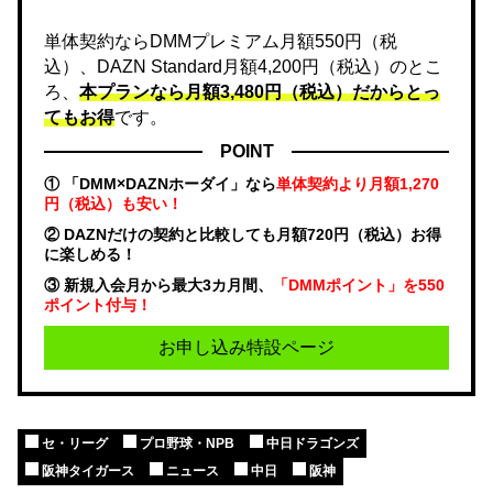
単体契約ならDMMプレミアム月額550円（税
込）、DAZN Standard月額4,200円（税込）のとこ
ろ、
本プランなら月額3,480円（税込）だからとっ
てもお得
です。
POINT
① 「DMM×DAZNホーダイ」なら
単体契約より月額1,270
円（税込）も安い！
② DAZNだけの契約と比較しても月額720円（税込）お得
に楽しめる！
③ 新規入会月から最大3カ月間、
「DMMポイント」を550
ポイント付与！
お申し込み特設ページ
セ・リーグ
プロ野球・NPB
中日ドラゴンズ
阪神タイガース
ニュース
中日
阪神