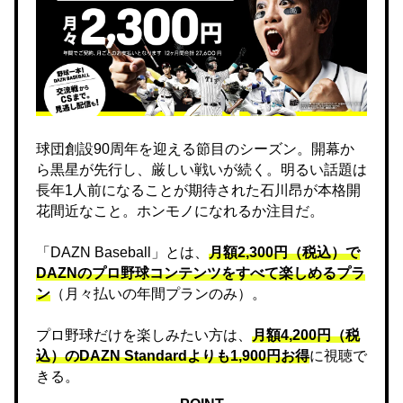
球団創設90周年を迎える節目のシーズン。開幕か
ら黒星が先行し、厳しい戦いが続く。明るい話題は
長年1人前になることが期待された石川昂が本格開
花間近なこと。ホンモノになれるか注目だ。
「DAZN Baseball」とは、
月額2,300円（税込）で
DAZNのプロ野球コンテンツをすべて楽しめるプラ
ン
（月々払いの年間プランのみ）。
プロ野球だけを楽しみたい方は、
月額4,200円（税
込）のDAZN Standard​よりも1,900円お得
に視聴で
きる。