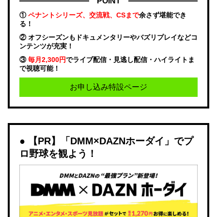
POINT
①
ペナントシリーズ、交流戦、CSまで
余さず堪能でき
る！
② オフシーズンもドキュメンタリーやバズリプレイなどコ
ンテンツが充実！
③
毎月2,300円
でライブ配信・見逃し配信・ハイライトま
で視聴可能！
お申し込み特設ページ
【PR】「DMM×DAZNホーダイ」でプ
ロ野球を観よう！