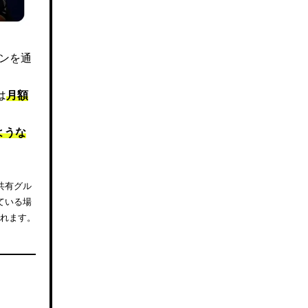
ズンを通
は
月額
ような
共有グル
ている場
されます。