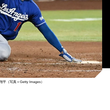
（写真＝Getty Images）