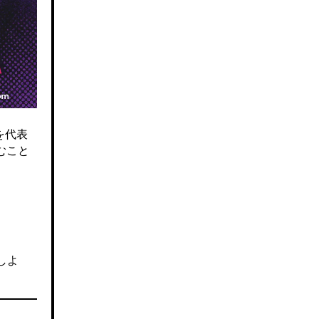
を代表
むこと
しよ