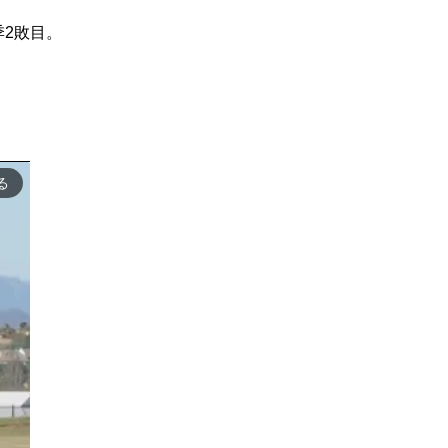
2敗目。
る