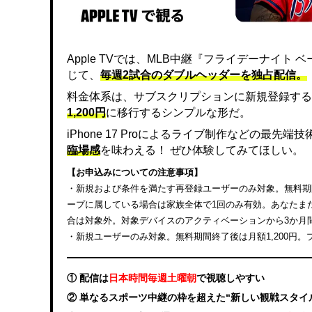
Apple TVでは、MLB中継『フライデーナイ
じて、
毎週2試合のダブルヘッダーを独占配信。
料金体系は、サブスクリプションに新規登録する
1,200円
に移行するシンプルな形だ。
iPhone 17 Proによるライブ制作などの最先
臨場感
を味わえる！ ぜひ体験してみてほしい。
【お申込みについての注意事項】
・新規および条件を満たす再登録ユーザーのみ対象。無料期間終
ープに属している場合は家族全体で1回のみ有効。あなたまたは
合は対象外。対象デバイスのアクティベーションから3か月
・新規ユーザーのみ対象。無料期間終了後は月額1,200円
① 配信は
日本時間毎週土曜朝
で視聴しやすい
② 単なるスポーツ中継の枠を超えた“新しい観戦スタイ