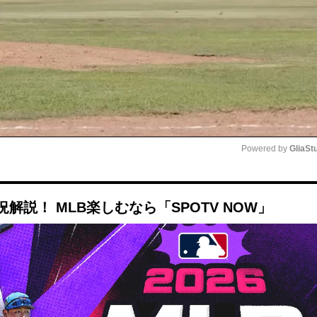
Powered by 
GliaSt
Mute
説！ MLB楽しむなら「SPOTV NOW」