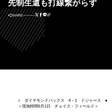
先制生還も打線繋がらず
SHARE
○ ダイヤモンドバックス 4－1 ドジャース ●
＜現地時間6月1日 チェイス・フィールド＞