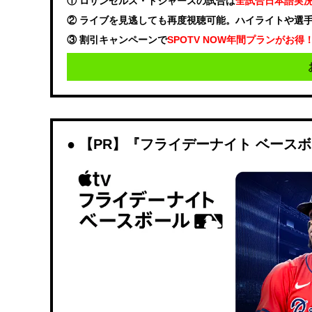
① ロサンゼルス・ドジャースの試合は
全試合日本語実
② ライブを見逃しても再度視聴可能。ハイライトや選
③ 割引キャンペーンで
SPOTV NOW年間プランがお得
【PR】『フライデーナイト ベース