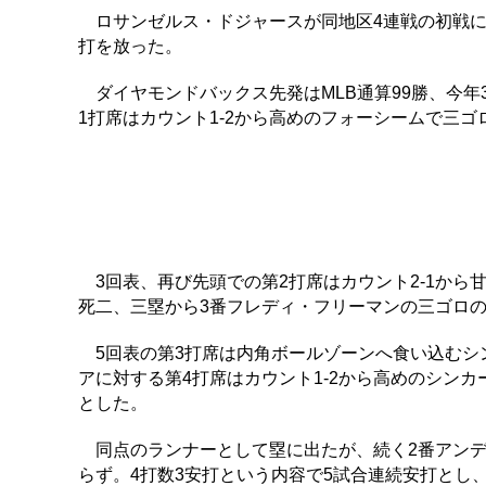
ロサンゼルス・ドジャースが同地区4連戦の初戦に逆
打を放った。
ダイヤモンドバックス先発はMLB通算99勝、今年
1打席はカウント1-2から高めのフォーシームで三
3回表、再び先頭での第2打席はカウント2-1から
死二、三塁から3番フレディ・フリーマンの三ゴロ
5回表の第3打席は内角ボールゾーンへ食い込むシン
アに対する第4打席はカウント1-2から高めのシン
とした。
同点のランナーとして塁に出たが、続く2番アンデ
らず。4打数3安打という内容で5試合連続安打とし、今季