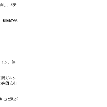
場し、3安
。初回の第
メイク。無
左腕ガルシ
の内野安打
点には繋が