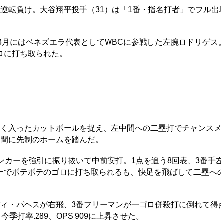
転負け。大谷翔平投手（31）は「1番・指名打者」でフル出
3月にはベネズエラ代表としてWBCに参戦した左腕ロドリゲス
ゴロに打ち取られた。
甘く入ったカットボールを捉え、左中間への二塁打でチャンス
の間に先制のホームを踏んだ。
カーを強引に振り抜いて中前安打。1点を追う8回表、3番手
カーでボテボテのゴロに打ち取られるも、快足を飛ばして二塁へ
ィ・パヘスが右飛、3番フリーマンが一ゴロ併殺打に倒れて得
打率.289、OPS.909に上昇させた。