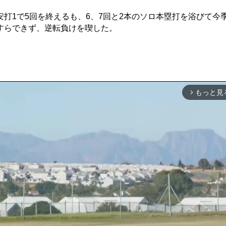
1で5回を終えるも、6、7回と2本のソロ本塁打を浴びて今季
すらできず、逆転負けを喫した。
もっと見
arrow_forward_ios