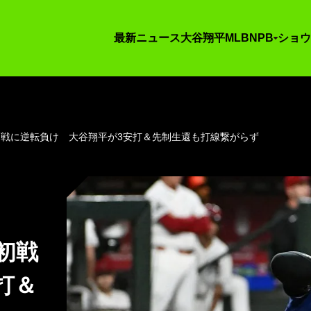
最新ニュース
大谷翔平
MLB
NPB
ショウ
初戦に逆転負け 大谷翔平が3安打＆先制生還も打線繋がらず
初戦
打＆