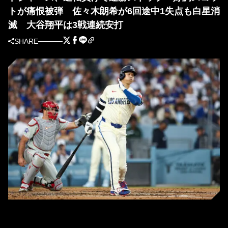
トが痛恨被弾 佐々木朗希が6回途中1失点も白星消
滅 大谷翔平は3戦連続安打
SHARE
ドジャース・大谷翔平（写真＝Getty Images）