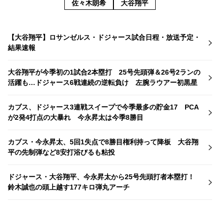
佐々木朗希
大谷翔平
【大谷翔平】ロサンゼルス・ドジャース試合日程・放送予定・
結果速報
大谷翔平が今季初の1試合2本塁打 25号先頭弾＆26号2ランの
活躍も…ドジャース6戦連続の逆転負け 左腕ラウアー初黒星
カブス、ドジャース3連戦スイープで今季最多の貯金17 PCA
が2発4打点の大暴れ 今永昇太は今季8勝目
カブス・今永昇太、5回1失点で8勝目権利持って降板 大谷翔
平の先制弾など8安打浴びるも粘投
ドジャース・大谷翔平、今永昇太から25号先頭打者本塁打！
鈴木誠也の頭上越す177キロ弾丸アーチ