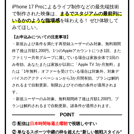
iPhone 17 Proによるライブ制作などの最先端技術
で制作された映像は、
まるでスタジアムの最前列に
いるかのような臨場感
を味わえる！ ぜひ体験して
みてほしい。
【お申込みについての注意事項】
・新規および条件を満たす再登録ユーザーのみ対象。無料期間
終了後は月額1,200円。1つのAppleアカウントにつき1回、また
ファミリー共有グループに属している場合は家族全体で1回の
み有効。あなたまたは家族が以前に「Apple TV 3か月無料」ま
たは「1年無料」オファーを受けている場合は対象外。対象デ
バイスのアクティベーションから3か月間有効。プランは解約
されるまで自動更新。制限およびその他の条件が適用されま
す。
・新規ユーザーのみ対象。無料期間終了後は月額1,200円。プ
ランは解約されるまで自動更新。諸条件が適用されます。
POINT
① 配信は
日本時間毎週土曜朝
で視聴しやすい
② 単なるスポーツ中継の枠を超えた“新しい観戦スタイル”