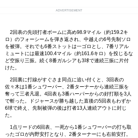
ADVERTISEMENT
2回表の先頭打者ボームに高め98.9マイル（約159.2キ
ロ）のフォーシームを弾き返され、中越えの6号先制ソロ
を被弾。それでも6番ストットは一ゴロとし、7番リアル
ミュートには最速100.4マイル（約161.6キロ）を投じるな
ど空振り三振。続く8番ガルシアも3球で連続三振に片付
けた。
2回裏に打線がすぐさま同点に追い付くと、3回表の
佐々木は1番シュワーバー、2番ターナーから連続三振を
奪って三者凡退。4回表も3番ハーパーからの好打順を3人
で斬った。ドジャースが勝ち越した直後の5回表もわずか
6球で終え、先制被弾の後は打者13人連続アウトに封じ
た。
1点リードの6回表、一死から1番シュワーバーの打ち取
ったゴロが内野安打となり、2番ターナーにも右前安打。