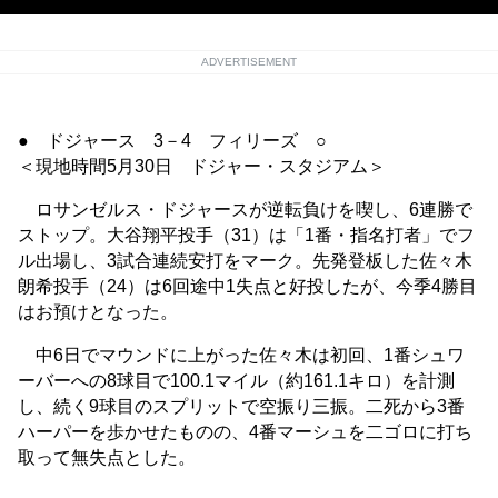
ADVERTISEMENT
● ドジャース 3－4 フィリーズ ○
＜現地時間5月30日 ドジャー・スタジアム＞
ロサンゼルス・ドジャースが逆転負けを喫し、6連勝で
ストップ。大谷翔平投手（31）は「1番・指名打者」でフ
ル出場し、3試合連続安打をマーク。先発登板した佐々木
朗希投手（24）は6回途中1失点と好投したが、今季4勝目
はお預けとなった。
中6日でマウンドに上がった佐々木は初回、1番シュワ
ーバーへの8球目で100.1マイル（約161.1キロ）を計測
し、続く9球目のスプリットで空振り三振。二死から3番
ハーパーを歩かせたものの、4番マーシュを二ゴロに打ち
取って無失点とした。