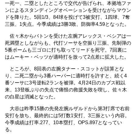
一死一、二塁としたところで交代が告げられ、本拠地ファ
ンによるスタンディングオベーションを受けながらマウン
ドを降りた。5回1/3、84球を投げて3被安打、1四球、7奪
三振、1失点。今季成績は3勝3敗、防御率4.59となった。
佐々木からバトンを受けた左腕アレックス・ベシアは一
死満塁としながらも、代打ソーサを空振り三振、先制弾の
5番ボームも三ゴロに打ち取ってリードを死守。7回裏に
はムーキー・ベッツが適時打を放って2点差に拡大した。
ところが、8回表の左腕タナー・スコットが誤算とな
り、二死二塁から3番ハーパーに適時打を許すと、続く4
番ソーサに3号逆転2ランを被弾。4月24日のカブス戦以
来、13登板ぶりの失点で痛恨の救援失敗を喫し、佐々木
の白星は消滅となった。
大谷は昨季15勝の先発左腕ルザルドから第3打席で右前
安打を放ち、最終的には5打数1安打、3三振という内容。
今季成績は打率.277、10本塁打、OPS.897となってい
る。