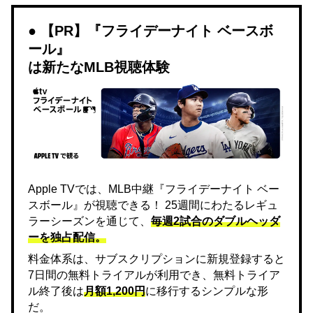
【PR】『フライデーナイト ベースボ
ール』
は新たなMLB視聴体験
Apple TVでは、MLB中継『フライデーナイト ベー
スボール』が視聴できる！ 25週間にわたるレギュ
ラーシーズンを通じて、
毎週2試合のダブルヘッダ
ーを独占配信。
料金体系は、サブスクリプションに新規登録すると
7日間の無料トライアルが利用でき、無料トライア
ル終了後は
月額1,200円
に移行するシンプルな形
だ。