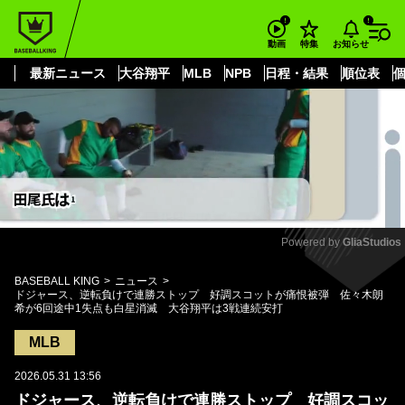
もっと見る
arrow_forward_ios
お知らせ
動画
特集
最新ニュース
大谷翔平
MLB
NPB
日程・結果
順位表
Powered by 
GliaStudios
Mute
BASEBALL KING
ニュース
ドジャース、逆転負けで連勝ストップ 好調スコットが痛恨被弾 佐々木朗
希が6回途中1失点も白星消滅 大谷翔平は3戦連続安打
MLB
2026.05.31 13:56
ドジャース、逆転負けで連勝ストップ 好調スコッ