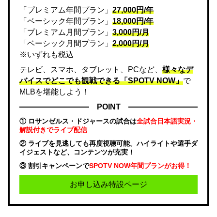
「プレミアム年間プラン」
27,000円/年
「ベーシック年間プラン」
18,000円/年
「プレミアム月間プラン」
3,000円/月
「ベーシック月間プラン」
2,000円/月
※いずれも税込
テレビ、スマホ、タブレット、PCなど、
様々なデ
バイスでどこでも観戦できる「SPOTV NOW」
で
MLBを堪能しよう！
POINT
① ロサンゼルス・ドジャースの試合は
全試合日本語実況・
解説付きでライブ配信
② ライブを見逃しても再度視聴可能。ハイライトや選手ダ
イジェストなど、コンテンツが充実！
③ 割引キャンペーンで
SPOTV NOW年間プランがお得！
お申し込み特設ページ