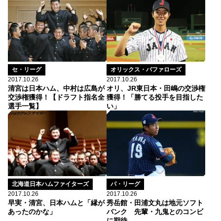
セ・リーグ
オリックス・バファローズ
2017.10.26
2017.10.26
清宮は日本ハム、中村は広島が
オリ、JR東日本・田嶋の交渉権
交渉権獲得！【ドラフト指名全
獲得！「勝てる投手を目指した
選手一覧】
い」
北海道日本ハムファイターズ
パ・リーグ
2017.10.26
2017.10.26
早実・清宮、日本ハムと「縁が
秀岳館・田浦文丸は地元ソフト
あったのかな」
バンク 先輩・九鬼とのコンビ
に期待