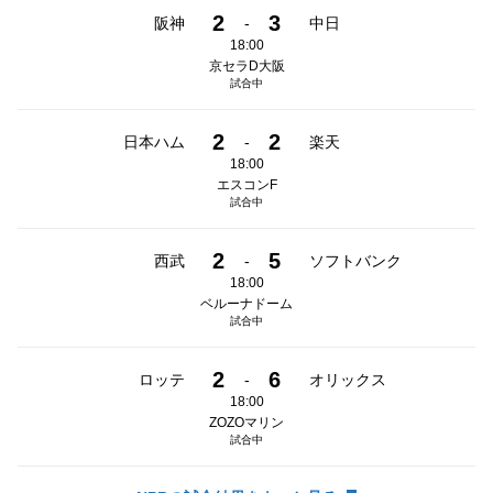
2
3
阪神
-
中日
18:00
京セラD大阪
試合中
2
2
日本ハム
-
楽天
18:00
エスコンF
試合中
2
5
西武
-
ソフトバンク
18:00
ベルーナドーム
試合中
2
6
ロッテ
-
オリックス
18:00
ZOZOマリン
試合中