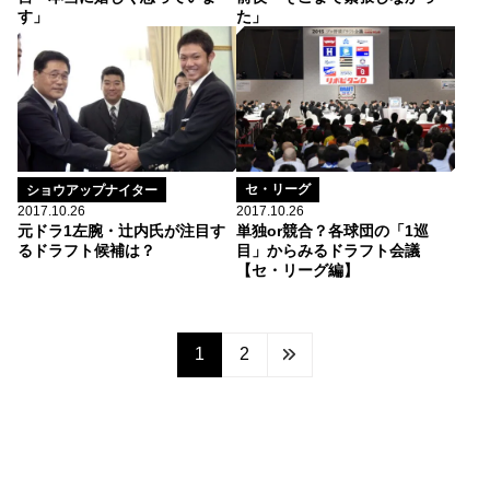
す」
た」
セ・リーグ
ショウアップナイター
2017.10.26
2017.10.26
単独or競合？各球団の「1巡
元ドラ1左腕・辻内氏が注目す
目」からみるドラフト会議
るドラフト候補は？
【セ・リーグ編】
1
2