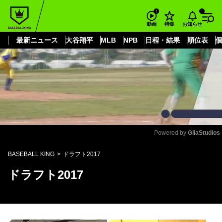
もっと見る
arrow_forward_ios
お知らせ
動画
特集
最新ニュース
大谷翔平
MLB
NPB
日程・結果
順位表
Powered by 
GliaStudios
Mute
BASEBALL KING
ドラフト2017
ドラフト2017