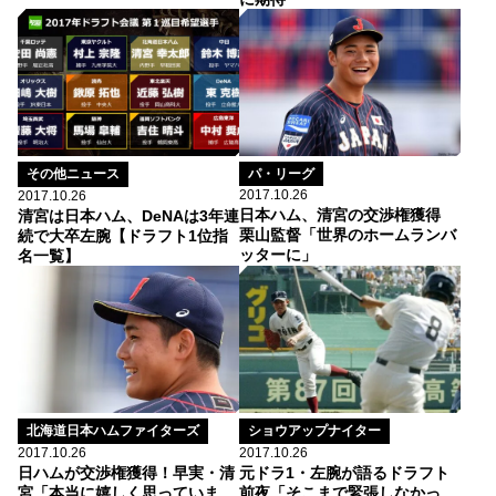
パ・リーグ
その他ニュース
2017.10.26
2017.10.26
日本ハム、清宮の交渉権獲得
清宮は日本ハム、DeNAは3年連
栗山監督「世界のホームランバ
続で大卒左腕【ドラフト1位指
ッターに」
名一覧】
北海道日本ハムファイターズ
ショウアップナイター
2017.10.26
2017.10.26
日ハムが交渉権獲得！早実・清
元ドラ1・左腕が語るドラフト
宮「本当に嬉しく思っていま
前夜「そこまで緊張しなかっ