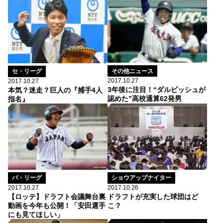
その他ニュース
セ・リーグ
2017.10.27
2017.10.27
3年後に注目！“ダルビッシュが
本気？迷走？巨人の『捕手4人
認めた”高校通算62発男
指名』
パ・リーグ
ショウアップナイター
2017.10.27
2017.10.26
【ロッテ】ドラフト会議舞台裏
ドラフトが充実した球団はど
動画を今年も公開！「安田選手
こ？
にも見てほしい」