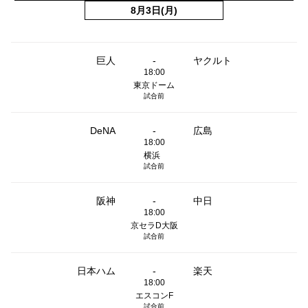
8月3日(月)
巨人
-
ヤクルト
18:00
東京ドーム
試合前
DeNA
-
広島
18:00
横浜
試合前
阪神
-
中日
18:00
京セラD大阪
試合前
日本ハム
-
楽天
18:00
エスコンF
試合前