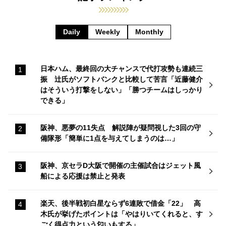
Daily
Weekly
Monthly
日本ハム、最終回の大チャンスで代打攻勢も連続三
振 辻氏がソフトバンクと比較して苦言「近藤健介
はそういう打撃をしない」「勝つチームはしっかり
できる」
阪神、悪夢の11失点 解説陣が疑問視した3回の守
備隊形「簡単に1点を与えてしまうのは…」
阪神、京セラD大阪で開催の主催試合はジェット風
船による応援は禁止と発表
楽天、後半戦初白星ならず6連敗で借金「22」 高
木氏が挙げたポイントは「やはりいてくれると、す
ごく得点力という匂いもする」