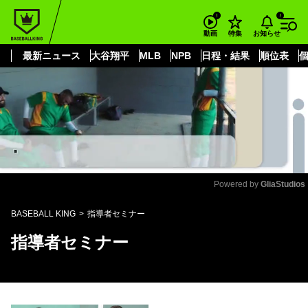
もっと見る
arrow_forward_ios
お知らせ
動画
特集
最新ニュース
大谷翔平
MLB
NPB
日程・結果
順位表
Powered by 
GliaStudios
Mute
BASEBALL KING
指導者セミナー
指導者セミナー