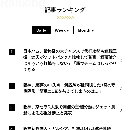
記事ランキング
Daily
Weekly
Monthly
日本ハム、最終回の大チャンスで代打攻勢も連続三
振 辻氏がソフトバンクと比較して苦言「近藤健介
はそういう打撃をしない」「勝つチームはしっかり
できる」
阪神、悪夢の11失点 解説陣が疑問視した3回の守
備隊形「簡単に1点を与えてしまうのは…」
阪神、京セラD大阪で開催の主催試合はジェット風
船による応援は禁止と発表
阪神新外国人・ガルシア、打率.214も2試合連続