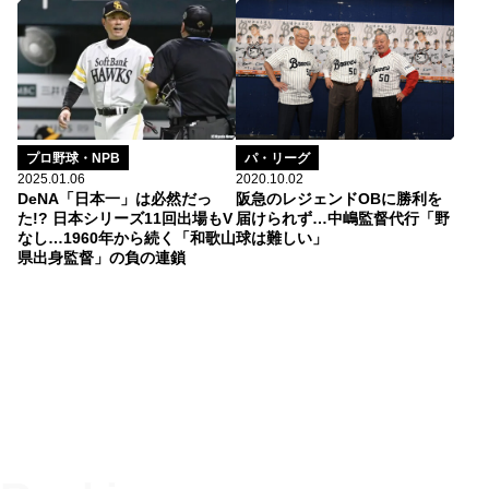
プロ野球・NPB
パ・リーグ
2025.01.06
2020.10.02
DeNA「日本一」は必然だっ
阪急のレジェンドOBに勝利を
た!? 日本シリーズ11回出場もV
届けられず…中嶋監督代行「野
なし…1960年から続く「和歌山
球は難しい」
県出身監督」の負の連鎖