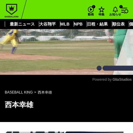
もっと見る
arrow_forward_ios
お知らせ
動画
特集
最新ニュース
大谷翔平
MLB
NPB
日程・結果
順位表
Powered by 
GliaStudios
Mute
BASEBALL KING
西本幸雄
西本幸雄