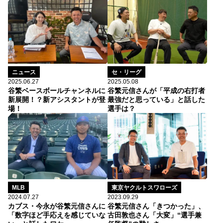
ニュース
セ・リーグ
2025.06.27
2025.05.08
谷繁ベースボールチャンネルに
谷繁元信さんが「平成の右打者
新展開！？新アシスタントが登
最強だと思っている」と話した
場！
選手は？
MLB
東京ヤクルトスワローズ
2024.07.27
2023.09.29
カブス・今永が谷繁元信さんに
谷繁元信さん「きつかった」、
「数字ほど手応えを感じていな
古田敦也さん「大変」“選手兼