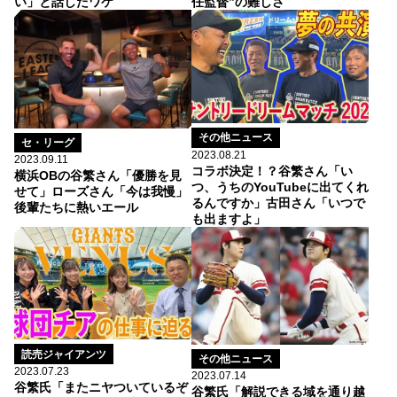
い」と話したワケ
任監督”の難しさ
その他ニュース
セ・リーグ
2023.08.21
2023.09.11
コラボ決定！？谷繁さん「い
横浜OBの谷繁さん「優勝を見
つ、うちのYouTubeに出てくれ
せて」ローズさん「今は我慢」
るんですか」古田さん「いつで
後輩たちに熱いエール
も出ますよ」
読売ジャイアンツ
その他ニュース
2023.07.23
2023.07.14
谷繁氏「またニヤついているぞ
谷繁氏「解説できる域を通り越