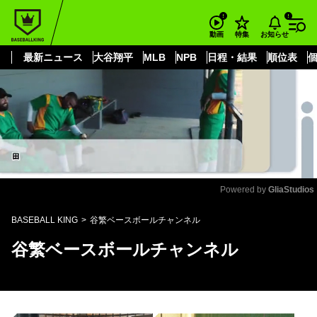
もっと見る
arrow_forward_ios
お知らせ
動画
特集
最新ニュース
大谷翔平
MLB
NPB
日程・結果
順位表
Powered by 
GliaStudios
Mute
BASEBALL KING
谷繁ベースボールチャンネル
谷繁ベースボールチャンネル