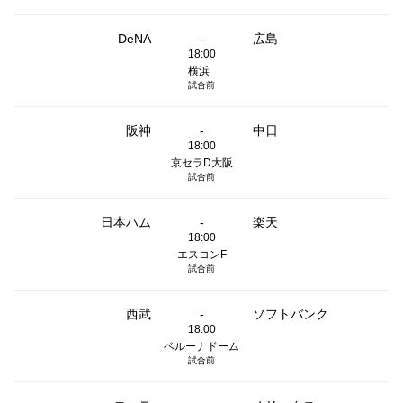
DeNA
-
広島
18:00
横浜
試合前
阪神
-
中日
18:00
京セラD大阪
試合前
日本ハム
-
楽天
18:00
エスコンF
試合前
西武
-
ソフトバンク
18:00
ベルーナドーム
試合前