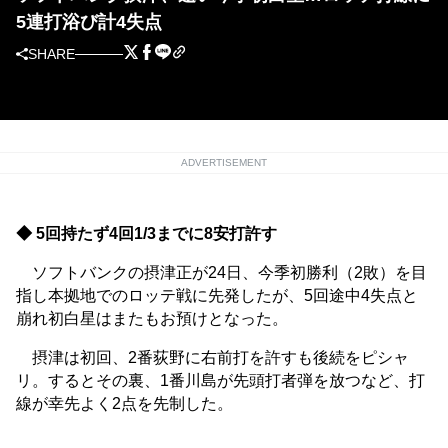
5連打浴び計4失点
SHARE
ADVERTISEMENT
◆ 5回持たず4回1/3までに8安打許す
ソフトバンクの摂津正が24日、今季初勝利（2敗）を目
指し本拠地でのロッテ戦に先発したが、5回途中4失点と
崩れ初白星はまたもお預けとなった。
摂津は初回、2番荻野に右前打を許すも後続をピシャ
リ。するとその裏、1番川島が先頭打者弾を放つなど、打
線が幸先よく2点を先制した。