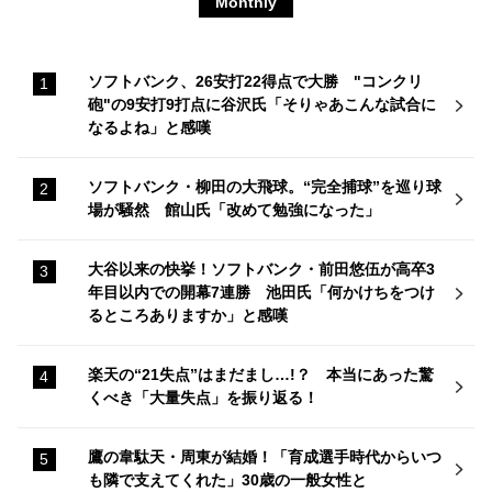
Monthly
ソフトバンク、26安打22得点で大勝 "コンクリ
砲"の9安打9打点に谷沢氏「そりゃあこんな試合に
なるよね」と感嘆
ソフトバンク・柳田の大飛球。“完全捕球”を巡り球
場が騒然 館山氏「改めて勉強になった」
大谷以来の快挙！ソフトバンク・前田悠伍が高卒3
年目以内での開幕7連勝 池田氏「何かけちをつけ
るところありますか」と感嘆
楽天の“21失点”はまだまし…!？ 本当にあった驚
くべき「大量失点」を振り返る！
鷹の韋駄天・周東が結婚！「育成選手時代からいつ
も隣で支えてくれた」30歳の一般女性と