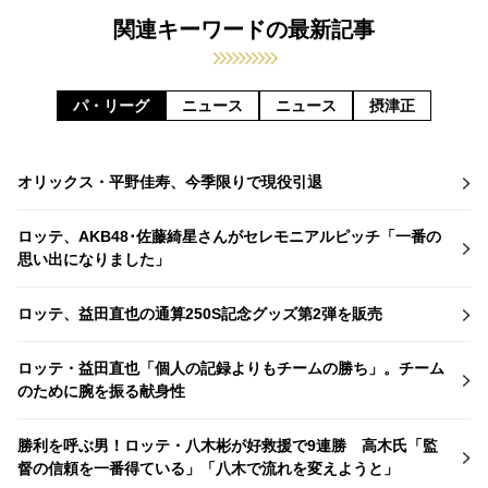
関連キーワードの最新記事
パ・リーグ
ニュース
ニュース
摂津正
オリックス・平野佳寿、今季限りで現役引退
ロッテ、AKB48･佐藤綺星さんがセレモニアルピッチ「一番の
思い出になりました」
ロッテ、益田直也の通算250S記念グッズ第2弾を販売
ロッテ・益田直也「個人の記録よりもチームの勝ち」。チーム
のために腕を振る献身性
勝利を呼ぶ男！ロッテ・八木彬が好救援で9連勝 高木氏「監
督の信頼を一番得ている」「八木で流れを変えようと」