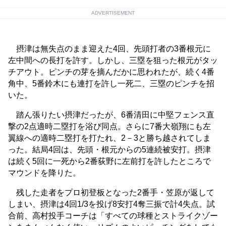
ADVERTISEMENT
摂津は無失点のまま迎えた4回、先頭打者の3番根元に
左中間への長打を許す。しかし、三塁を狙った根元がタッ
チアウト。ピンチの芽を摘んだかに思われたが、続く4番
角中、5番鈴木にも連打を許し一死二、三塁のピンチを招
いた。
踏ん張りたい摂津だったが、6番清田に中堅フェンス直
撃の2点適時二塁打を浴び同点。さらに7番大嶺翔にも左
翼線への適時二塁打を打たれ、2－3と勝ち越されてしま
った。結局4回は、先頭・根元からの5連続被安打。摂津
は続く5回に一死から2番荻野に左前打を許したところで
マウンドを降りた。
残した走者をプロ初登板となった2番手・笠原が返して
しまい、摂津は4回1/3を投げ8安打4奪三振で計4失点。試
合前、高村投手コーチは「すべての球種とストライクゾー