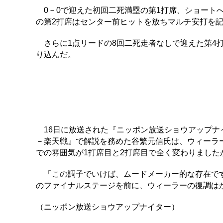
0－0で迎えた初回二死満塁の第1打席、ショート
の第2打席はセンター前ヒットを放ちマルチ安打を
さらに1点リードの8回二死走者なしで迎えた第4
り込んだ。
16日に放送された『ニッポン放送ショウアップナイ
－楽天戦』で解説を務めた谷繁元信氏は、ウィーラ
での雰囲気が1打席目と2打席目で全く変わりました
「この調子でいけば、ムードメーカー的な存在です
のファイナルステージを前に、ウィーラーの復調は
（ニッポン放送ショウアップナイター）