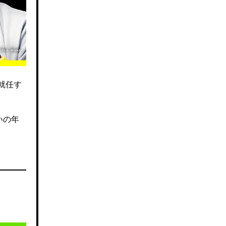
就任す
いの年