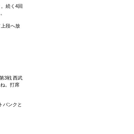
。続く4回
た。
ド上段へ放
3戦 西武
たね。打席
トバンクと