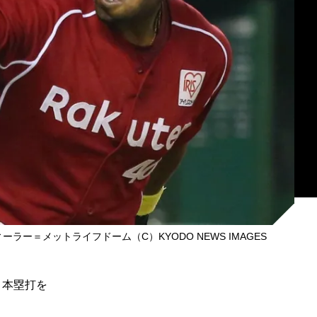
ー＝メットライフドーム（C）KYODO NEWS IMAGES
ロ本塁打を