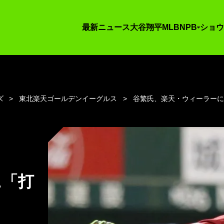
最新ニュース
大谷翔平
MLB
NPB
ショウ
ズ
東北楽天ゴールデンイーグルス
谷繁氏、楽天・ウィーラー
に「打