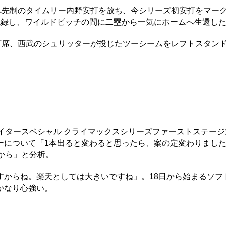
へ先制のタイムリー内野安打を放ち、今シリーズ初安打をマーク
記録し、ワイルドピッチの間に二塁から一気にホームへ生還し
打席、西武のシュリッターが投じたツーシームをレフトスタン
タースペシャル クライマックスシリーズファーストステージ第
ーについて「1本出ると変わると思ったら、案の定変わりまし
から」と分析。
からね。楽天としては大きいですね」。18日から始まるソフ
かなり心強い。