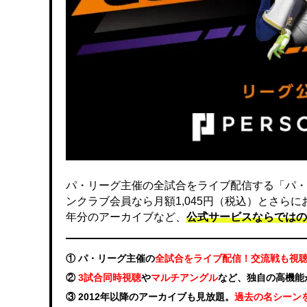
パ・リーグ主催の全試合をライブ配信する「パ・
ンクラブ会員なら月額1,045円（税込）とさら
年分のアーカイブなど、
公式サービスならではの
① パ・リーグ主催の
全試合をライブ配信！交流戦も視
②
3試合同時視聴
や
マルチアングル
など、独自の高機能
③ 2012年以降のアーカイブも見放題。
過去の名シーン