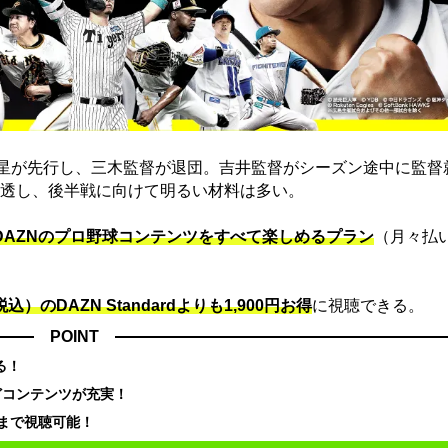
黒星が先行し、三木監督が退団。吉井監督がシーズン途中に監督
透し、後半戦に向けて明るい材料は多い。
でDAZNのプロ野球コンテンツをすべて楽しめるプラン
（月々払
込）のDAZN Standard​よりも1,900円お得
に視聴できる。
POINT
る！
どコンテンツが充実！
まで視聴可能！