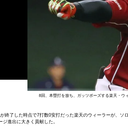
8回、本塁打を放ち、ガッツポーズする楽天・ウィーラ
が終了した時点で7打数0安打だった楽天のウィーラーが、ソ
ージ進出に大きく貢献した。