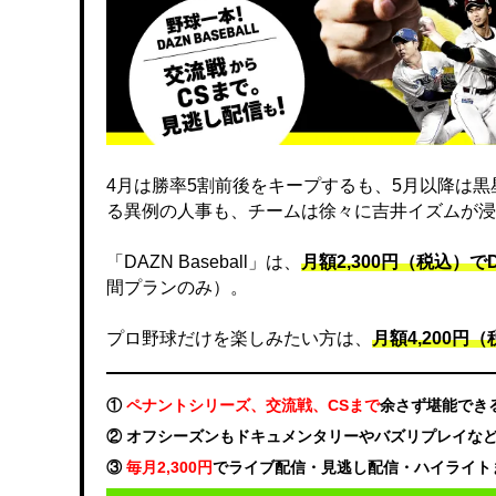
4月は勝率5割前後をキープするも、5月以降は
る異例の人事も、チームは徐々に吉井イズムが浸
「DAZN Baseball」は、
月額2,300円（税込）
間プランのみ）。
プロ野球だけを楽しみたい方は、
月額4,200円（税
①
ペナントシリーズ、交流戦、CSまで
余さず堪能でき
② オフシーズンもドキュメンタリーやバズリプレイな
③
毎月2,300円
でライブ配信・見逃し配信・ハイライト