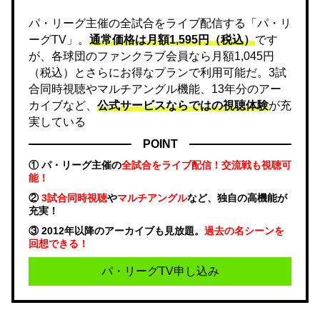
パ・リーグ主催の全試合をライブ配信する「パ・リ
ーグTV」。
通常価格は月額1,595円（税込）
です
が、各球団のファンクラブ会員なら月額1,045円
（税込）とさらにお得なプランで利用可能だ。3試
合同時視聴やマルチアングル機能、13年分のアー
カイブなど、
公式サービスならではの視聴体験
が充
実している
POINT
① パ・リーグ主催の
全試合をライブ配信！交流戦も視聴可
能！
②
3試合同時視聴
や
マルチアングル
など、独自の高機能が
充実！
③ 2012年以降のアーカイブも見放題。
過去の名シーンを
回想できる！
パ・リーグTV申し込み