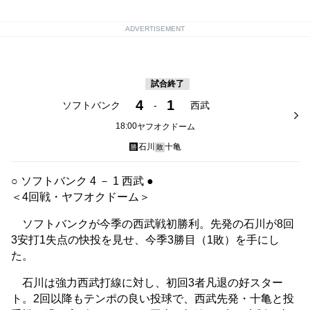
ADVERTISEMENT
試合終了
4
1
ソフトバンク
-
西武
18:00
ヤフオクドーム
石川
十亀
勝
敗
○ ソフトバンク 4 － 1 西武 ●
＜4回戦・ヤフオクドーム＞
ソフトバンクが今季の西武戦初勝利。先発の石川が8回
3安打1失点の快投を見せ、今季3勝目（1敗）を手にし
た。
石川は強力西武打線に対し、初回3者凡退の好スター
ト。2回以降もテンポの良い投球で、西武先発・十亀と投