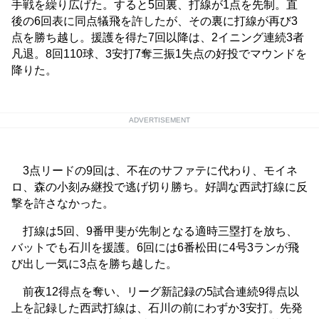
手戦を繰り広げた。すると5回裏、打線が1点を先制。直
後の6回表に同点犠飛を許したが、その裏に打線が再び3
点を勝ち越し。援護を得た7回以降は、2イニング連続3者
凡退。8回110球、3安打7奪三振1失点の好投でマウンドを
降りた。
ADVERTISEMENT
3点リードの9回は、不在のサファテに代わり、モイネ
ロ、森の小刻み継投で逃げ切り勝ち。好調な西武打線に反
撃を許さなかった。
打線は5回、9番甲斐が先制となる適時三塁打を放ち、
バットでも石川を援護。6回には6番松田に4号3ランが飛
び出し一気に3点を勝ち越した。
前夜12得点を奪い、リーグ新記録の5試合連続9得点以
上を記録した西武打線は、石川の前にわずか3安打。先発