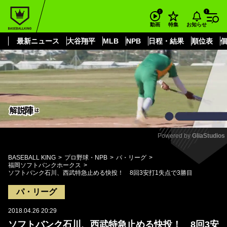
もっと見る
arrow_forward_ios
お知らせ
動画
特集
最新ニュース
大谷翔平
MLB
NPB
日程・結果
順位表
Powered by 
GliaStudios
Mute
BASEBALL KING
プロ野球・NPB
パ・リーグ
福岡ソフトバンクホークス
ソフトバンク石川、西武特急止める快投！ 8回3安打1失点で3勝目
パ・リーグ
2018.04.26 20:29
ソフトバンク石川、西武特急止める快投！ 8回3安