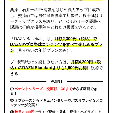
桑原、石井一のFA補強をはじめ戦力アップに成功
し、交流戦では歴代最高勝率で初優勝。投手陣はリ
ーグトップクラスを誇り、7年ぶりのリーグ優勝へ
課題は打線が投手陣をどれだけ援護できるかだ。
「DAZN Baseball」は、
月額2,300円（税込）で
DAZNのプロ野球コンテンツをすべて楽しめるプラ
ン
（月々払いの年間プランのみ）。
プロ野球だけを楽しみたい方は、
月額4,200円（税
込）のDAZN Standard​よりも1,900円お得
に視聴で
きる。
POINT
①
ペナントシリーズ、交流戦、CSまで
余さず堪能でき
る！
② オフシーズンもドキュメンタリーやバズリプレイなどコ
ンテンツが充実！
③
毎月2,300円
でライブ配信・見逃し配信・ハイライトま