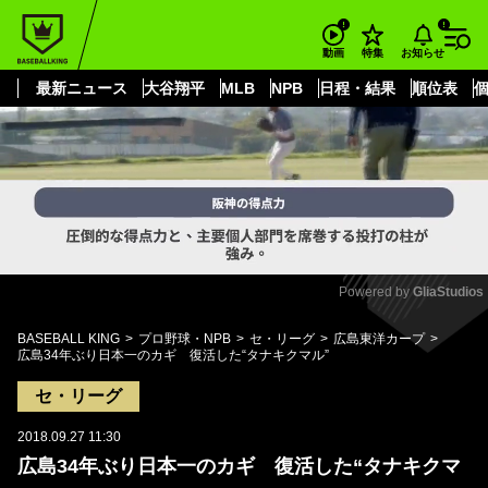
もっと見る
arrow_forward_ios
お知らせ
動画
特集
最新ニュース
大谷翔平
MLB
NPB
日程・結果
順位表
Powered by 
GliaStudios
Mute
BASEBALL KING
プロ野球・NPB
セ・リーグ
広島東洋カープ
広島34年ぶり日本一のカギ 復活した“タナキクマル”
セ・リーグ
2018.09.27 11:30
広島34年ぶり日本一のカギ 復活した“タナキクマ