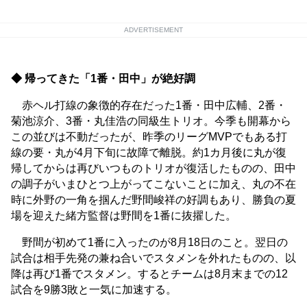
ADVERTISEMENT
◆ 帰ってきた「1番・田中」が絶好調
赤ヘル打線の象徴的存在だった1番・田中広輔、2番・
菊池涼介、3番・丸佳浩の同級生トリオ。今季も開幕から
この並びは不動だったが、昨季のリーグMVPでもある打
線の要・丸が4月下旬に故障で離脱。約1カ月後に丸が復
帰してからは再びいつものトリオが復活したものの、田中
の調子がいまひとつ上がってこないことに加え、丸の不在
時に外野の一角を掴んだ野間峻祥の好調もあり、勝負の夏
場を迎えた緒方監督は野間を1番に抜擢した。
野間が初めて1番に入ったのが8月18日のこと。翌日の
試合は相手先発の兼ね合いでスタメンを外れたものの、以
降は再び1番でスタメン。するとチームは8月末までの12
試合を9勝3敗と一気に加速する。