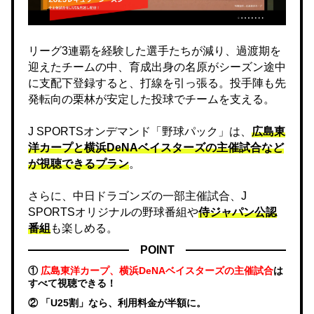
リーグ3連覇を経験した選手たちが減り、過渡期を
迎えたチームの中、育成出身の名原がシーズン途中
に支配下登録すると、打線を引っ張る。投手陣も先
発転向の栗林が安定した投球でチームを支える。
J SPORTSオンデマンド「野球パック」は、
広島東
洋カープと横浜DeNAベイスターズの主催試合など
が視聴できるプラン
。
さらに、中日ドラゴンズの一部主催試合、J
SPORTSオリジナルの野球番組や
侍ジャパン公認
番組
も楽しめる。
POINT
①
広島東洋カープ、横浜DeNAベイスターズの主催試合
は
すべて視聴できる！
② 「U25割」なら、利用料金が半額に。