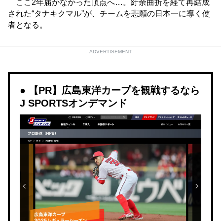
ここ2年届かなかった頂点へ…。紆余曲折を経て再結成
された“タナキクマル”が、チームを悲願の日本一に導く使
者となる。
ADVERTISEMENT
【PR】広島東洋カープを観戦するなら
J SPORTSオンデマンド