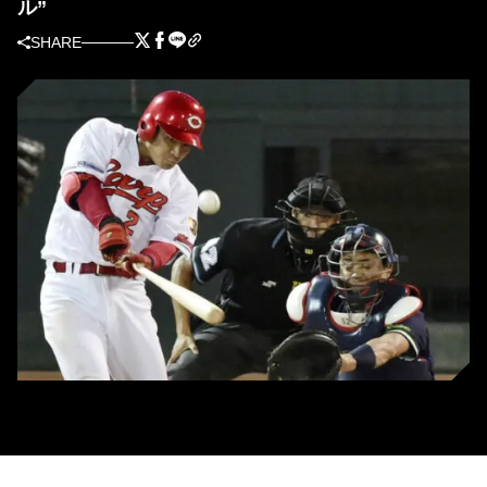
ル”
SHARE
1番復帰後絶好調な田中広輔(C)KYODO NEWS IMAGES