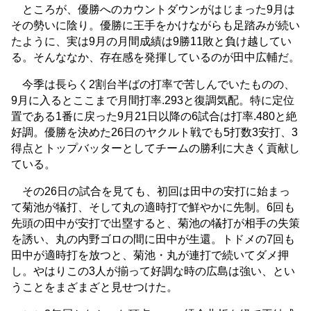
ところが、優勝へのカウントダウンがはじまった9月は
その勢いに陰り。優勝に王手をかけながらも足踏みが続い
たように、実は9月の月間成績は9勝11敗と負け越してい
る。そんななか、存在感を発揮しているのが田中広輔だ。
今季は長らく2割台半ばの打率で苦しんでいたものの、
9月に入るとここまで月間打率.293と復調気配。特に定位
置である1番に戻った9月21日以降の6試合は打率.480と絶
好調。優勝を決めた26日のヤクルト戦でも5打数3安打、3
得点とトップバッターとしてチームの勝利に大きく貢献し
ている。
その26日の試合を見ても、初回は田中の安打に始まっ
て菊池が犠打、そして丸の適時打で鮮やかに先制。6回も
先頭の田中が安打で出塁すると、菊池の犠打が相手の失策
を誘い、丸の内野ゴロの間に田中が生還。トドメの7回も
田中が適時打を放つと、菊池・丸が連打で続いてダメ押
し。やはりこの3人が揃って好調な時の広島は強い、とい
うことをまざまざと見せつけた。