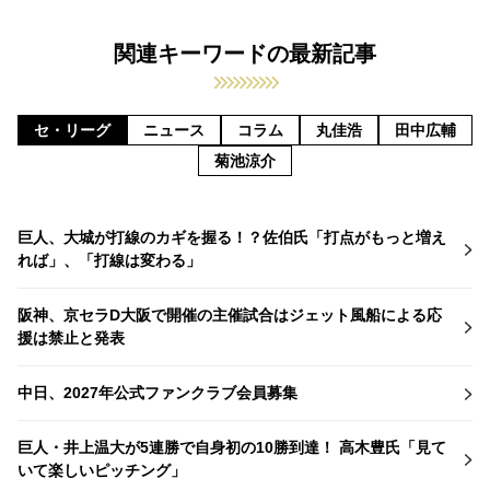
関連キーワードの最新記事
セ・リーグ
ニュース
コラム
丸佳浩
田中広輔
菊池涼介
巨人、大城が打線のカギを握る！？佐伯氏「打点がもっと増え
れば」、「打線は変わる」
阪神、京セラD大阪で開催の主催試合はジェット風船による応
援は禁止と発表
中日、2027年公式ファンクラブ会員募集
巨人・井上温大が5連勝で自身初の10勝到達！ 高木豊氏「見て
いて楽しいピッチング」