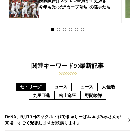
優勝試合はスタメン全員が生え抜き
今年も光った“カープ育ち”の選手たち
関連キーワードの最新記事
セ・リーグ
ニュース
ニュース
丸佳浩
九里亜蓮
松山竜平
野間峻祥
DeNA、9月10日のヤクルト戦できゃりーぱみゅぱみゅさんが
来場「すごく緊張しますが頑張ります」