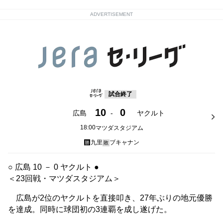
ADVERTISEMENT
試合終了
10
0
広島
-
ヤクルト
18:00
マツダスタジアム
九里
ブキャナン
勝
敗
○ 広島 10 － 0 ヤクルト ●
＜23回戦・マツダスタジアム＞
広島が2位のヤクルトを直接叩き、27年ぶりの地元優勝
を達成。同時に球団初の3連覇を成し遂げた。