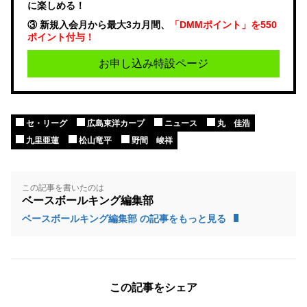
に楽しめる！
③ 新規入会月から最大3カ月間、
「DMMポイント」を550
ポイント付与！
お申し込み特設ページ
セ・リーグ
広島東洋カープ
ニュース
丸 佳浩
九里亜蓮
松山竜平
野間 峻祥
この記事を書いたのは
ベースボールキング編集部
ベースボールキング編集部 の記事をもっと見る
この記事をシェア