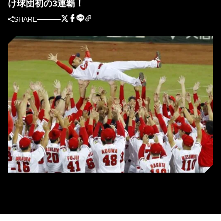
け球団初の3連覇！
SHARE
球団初の3連覇、27年ぶりの本拠地Vを決め胴上げされる広島の緒方監督
（C）KYODO NEWS IMAGES