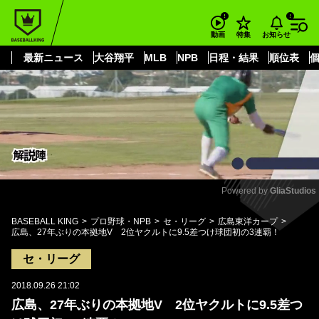
もっと見る
arrow_forward_ios
お知らせ
動画
特集
最新ニュース
大谷翔平
MLB
NPB
日程・結果
順位表
Powered by 
GliaStudios
Mute
BASEBALL KING
プロ野球・NPB
セ・リーグ
広島東洋カープ
広島、27年ぶりの本拠地V 2位ヤクルトに9.5差つけ球団初の3連覇！
セ・リーグ
2018.09.26 21:02
広島、27年ぶりの本拠地V 2位ヤクルトに9.5差つ