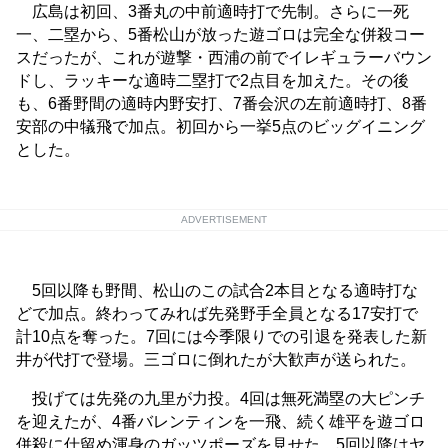
広島は初回、3番丸の中前適時打で先制。さらに一死
一、二塁から、5番松山が放った遊ゴロは完全な併殺コー
スだったが、これが遊撃・西浦の前でイレギュラーバウン
ドし、ラッキーな適時二塁打で2点目を加えた。その後
も、6番野間の適時内野安打、7番会沢の左前適時打、8番
安部の中犠飛で加点。初回から一挙5点のビッグイニング
とした。
ADVERTISEMENT
5回以降も野間、松山のこの試合2本目となる適時打な
どで加点。終わってみれば先発野手全員となる17安打で
計10点を奪った。7回には今季限りでの引退を発表した新
井が代打で登場。三ゴロに倒れたが大歓声が送られた。
投げては先発の九里が力投。4回は無死満塁の大ピンチ
を迎えたが、4番バレンティンを一飛、続く雄平を遊ゴロ
併殺に仕留め渾身のガッツポーズを見せた。5回以降はヤ