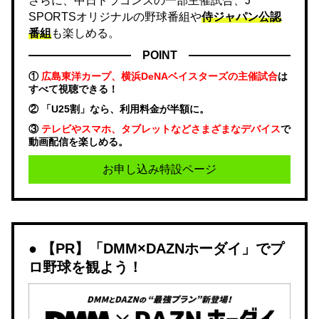
さらに、中日ドラゴンズの一部主催試合、J
SPORTSオリジナルの野球番組や
侍ジャパン公認
番組
も楽しめる。
POINT
①
広島東洋カープ、横浜DeNAベイスターズの主催試合
は
すべて視聴できる！
② 「U25割」なら、利用料金が半額に。
③
テレビやスマホ、タブレットなどさまざまなデバイス
で
動画配信を楽しめる。
お申し込み特設ページ
【PR】「DMM×DAZNホーダイ」でプ
ロ野球を観よう！