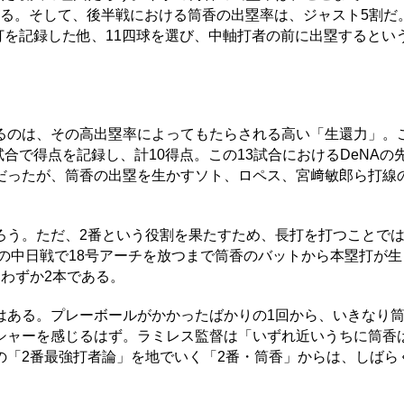
ある。そして、後半戦における筒香の出塁率は、ジャスト5割だ。
安打を記録した他、11四球を選び、中軸打者の前に出塁するとい
のは、その高出塁率によってもたらされる高い「生還力」。
試合で得点を記録し、計10得点。この13試合におけるDeNAの
だったが、筒香の出塁を生かすソト、ロペス、宮﨑敏郎ら打線
う。ただ、2番という役割を果たすため、長打を打つことで
日の中日戦で18号アーチを放つまで筒香のバットから本塁打が
わずか2本である。
ある。プレーボールがかかったばかりの1回から、いきなり
シャーを感じるはず。ラミレス監督は「いずれ近いうちに筒香
の「2番最強打者論」を地でいく「2番・筒香」からは、しばら