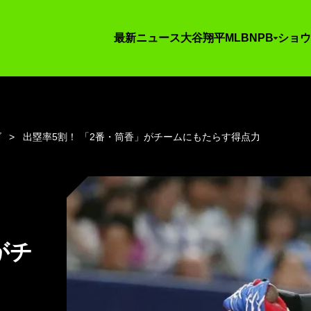
最新ニュース
大谷翔平
MLB
NPB
ショウ
ズ
出塁率5割！ 「2番・筒香」がチームにもたらす得点力
がチ