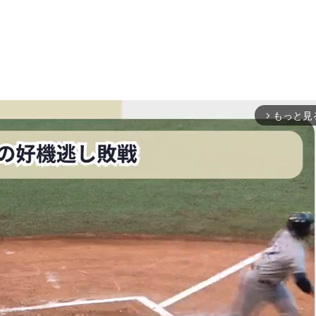
もっと見
arrow_forward_ios