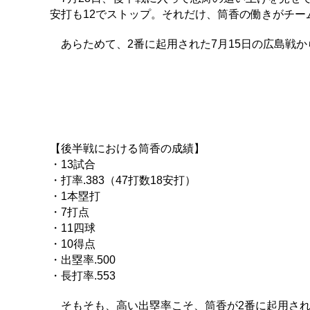
安打も12でストップ。それだけ、筒香の働きがチ
あらためて、2番に起用された7月15日の広島戦か
【後半戦における筒香の成績】
・13試合
・打率.383（47打数18安打）
・1本塁打
・7打点
・11四球
・10得点
・出塁率.500
・長打率.553
そもそも、高い出塁率こそ、筒香が2番に起用された