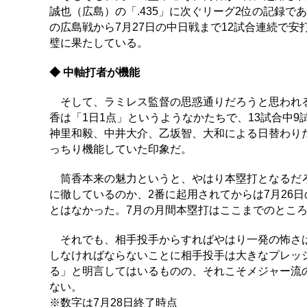
誠也（広島）の「.435」に次ぐリーグ2位の記録で
の広島戦から7月27日の中日戦まで12試合連続で
璧に果たしている。
◆ 中軸打者が機能
そして、ラミレス監督の思惑通りだろうと思われる
香は「1日1点」というようなかたちで、13試合中9
神里和毅、中井大介、乙坂智、大和による日替わり
っちり機能していた印象だ。
筒香本来の魅力というと、やはり本塁打となるだろ
に徹しているのか、2番に起用されてからは7月26
とはなかった。7月の月間本塁打はここまでのところ
それでも、相手投手からすればやはり一発の怖さは
しなければならないことに相手投手は大きなプレッ
る」と明言してはいるものの、それこそメジャー流
ない。
※数字は7月28日終了時点