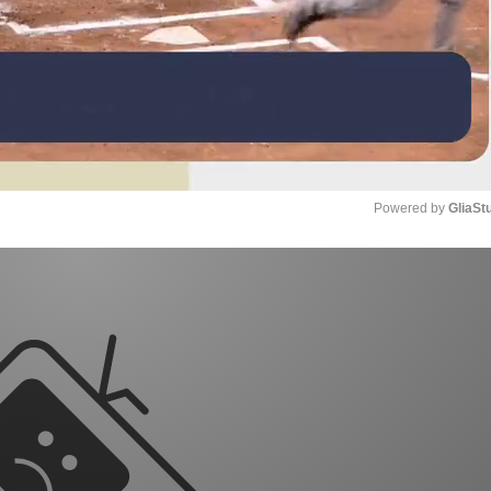
Powered by 
GliaSt
Mute