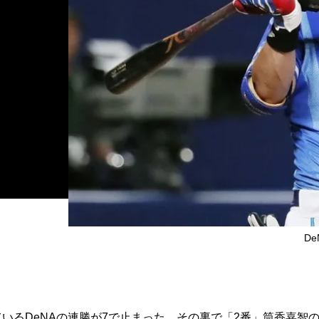
D
いるDeNAの連勝が7で止まった。その裏で「2番」筒香嘉智