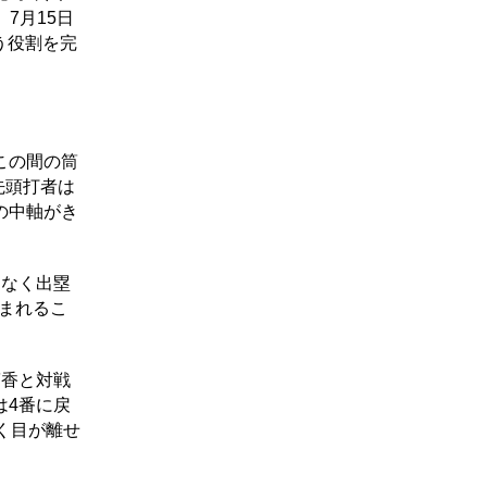
7月15日
う役割を完
この間の筒
先頭打者は
の中軸がき
はなく出塁
生まれるこ
筒香と対戦
は4番に戻
く目が離せ