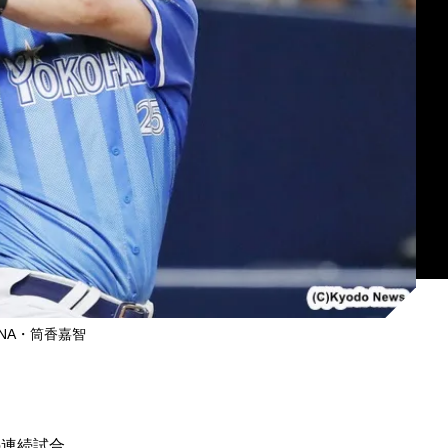
eNA・筒香嘉智
の連続試合