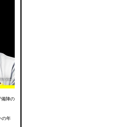
守備陣の
いの年