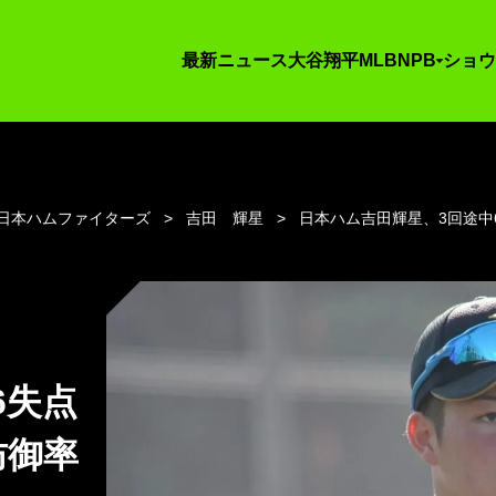
最新ニュース
大谷翔平
MLB
NPB
ショウ
日本ハムファイターズ
吉田 輝星
日本ハム吉田輝星、3回途中6
6失点
防御率