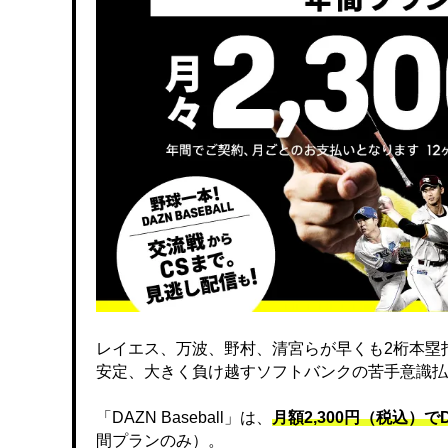
レイエス、万波、野村、清宮らが早くも2桁本塁
安定、大きく負け越すソフトバンクの苦手意識払
「DAZN Baseball」は、
月額2,300円（税込）
間プランのみ）。