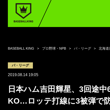
BASEBALL KING
プロ野球・NPB
パ・リーグ
北海道
パ・リーグ
2019.08.14 19:05
日本ハム吉田輝星、3回途中
KO…ロッテ打線に3被弾で