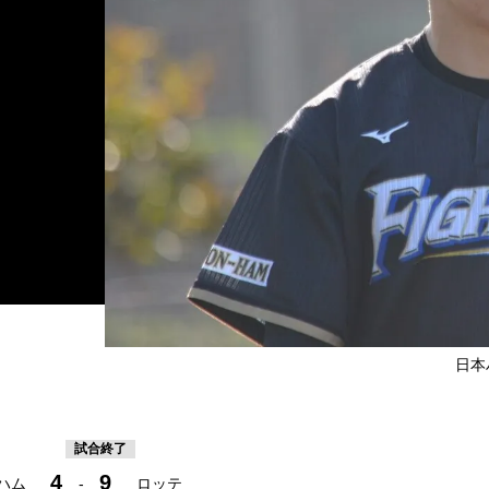
日本
試合終了
4
9
ハム
-
ロッテ