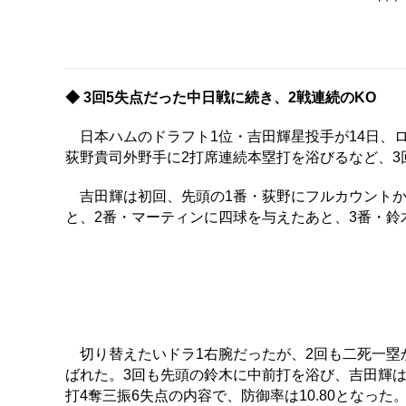
◆ 3回5失点だった中日戦に続き、2戦連続のKO
日本ハムのドラフト1位・吉田輝星投手が14日、ロ
荻野貴司外野手に2打席連続本塁打を浴びるなど、3
吉田輝は初回、先頭の1番・荻野にフルカウントか
と、2番・マーティンに四球を与えたあと、3番・鈴
切り替えたいドラ1右腕だったが、2回も二死一塁
ばれた。3回も先頭の鈴木に中前打を浴び、吉田輝は
打4奪三振6失点の内容で、防御率は10.80となった