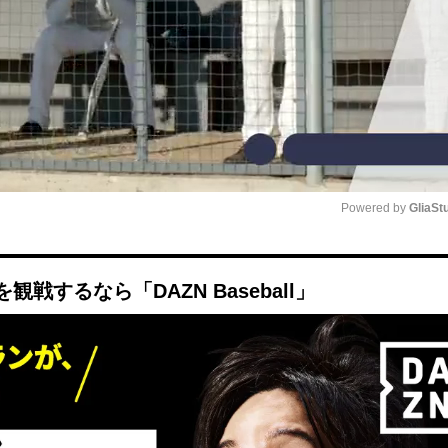
Powered by 
GliaSt
Mute
するなら「DAZN Baseball」