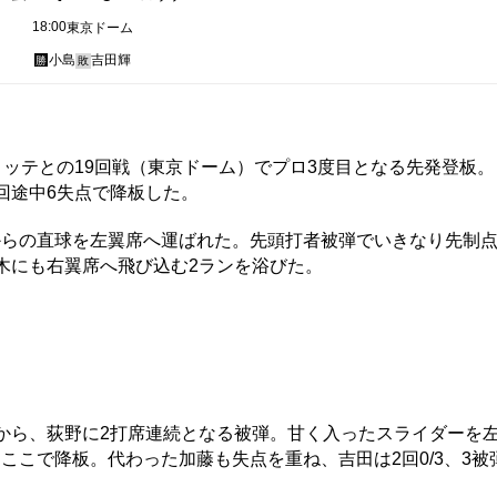
18:00
東京ドーム
小島
吉田輝
勝
敗
ッテとの19回戦（東京ドーム）でプロ3度目となる先発登板。
回途中6失点で降板した。
らの直球を左翼席へ運ばれた。先頭打者被弾でいきなり先制
木にも右翼席へ飛び込む2ランを浴びた。
から、荻野に2打席連続となる被弾。甘く入ったスライダーを
ここで降板。代わった加藤も失点を重ね、吉田は2回0/3、3被
。