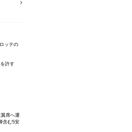
ロッテの
点を許す
左翼席へ運
弾含む5安