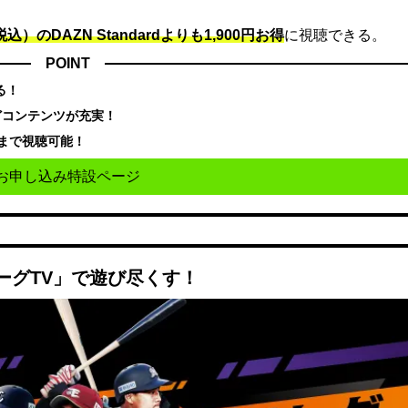
込）のDAZN Standard​よりも1,900円お得
に視聴できる。
POINT
る！
どコンテンツが充実！
まで視聴可能！
お申し込み特設ページ
ーグTV」で遊び尽くす！