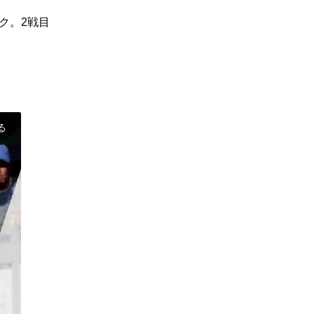
ク。2戦目
る