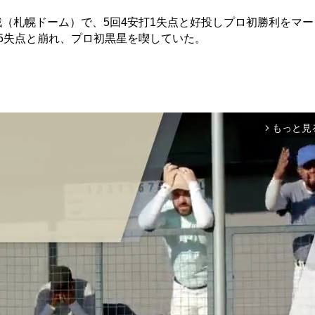
（札幌ドーム）で、5回4安打1失点と好投しプロ初勝利をマー
回5失点と崩れ、プロ初黒星を喫していた。
もっと見
arrow_forward_ios