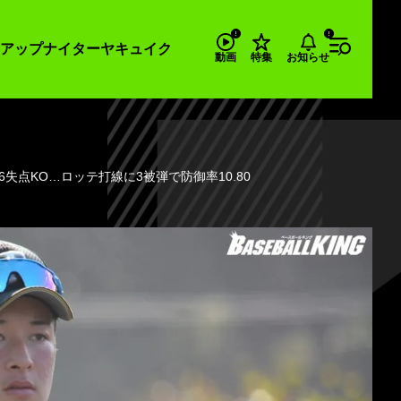
アップナイター
ヤキュイク
お知らせ
動画
特集
失点KO…ロッテ打線に3被弾で防御率10.80